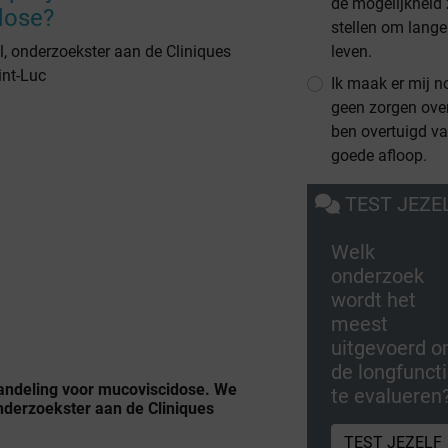
de mogelijkheid 
dose?
stellen om lange
l, onderzoekster aan de Cliniques
leven.
int-Luc
Ik maak er mij n
geen zorgen ove
ben overtuigd v
goede afloop.
TEST JEZE
Welk
onderzoek
wordt het
meest
uitgevoerd 
de longfunct
ndeling voor mucoviscidose. We
te evalueren
nderzoekster aan de Cliniques
TEST JEZELF