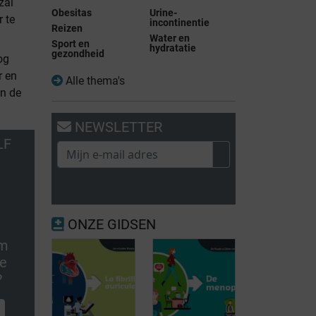
zal
Obesitas
Urine-
r te
incontinentie
Reizen
Water en
Sport en
hydratatie
gezondheid
og
r en
Alle thema's
an de
NEWSLETTER
LF
ONZE GIDSEN
om
ie
?