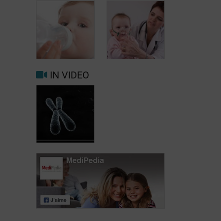
Lijst van
referentiecentra
voor de
behandeling
van
Leven met
mucoviscidose
mucoviscidose
in België
IN VIDEO
Preventie en
behandeling
Op voeding
van
letten
luchtweginfecties
Mucoviscidose:
een genetische
ziekte