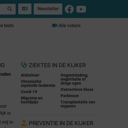
Newsletter
le tests
Alle video's
NG
ZIEKTES IN DE KIJKER
anden
Alzheimer
Oogontsteking,
oogirritatie of
Chronische
droge ogen
myeloïde leukemie
Overactieve blaas
Covid-19
Parkinson
Migraine en
hoofdpijn
Transplantatie van
voor
organen
ijk is.
t mij in
PREVENTIE IN DE KIJKER