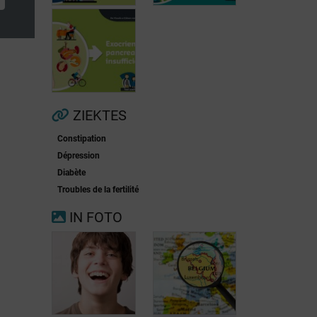
Voorkamerfibrillatie
Menopauze
ZIEKTES
Constipation
Exocriene
Dépression
pancreas-
Diabète
insufficiëntie
Troubles de la fertilité
IN FOTO