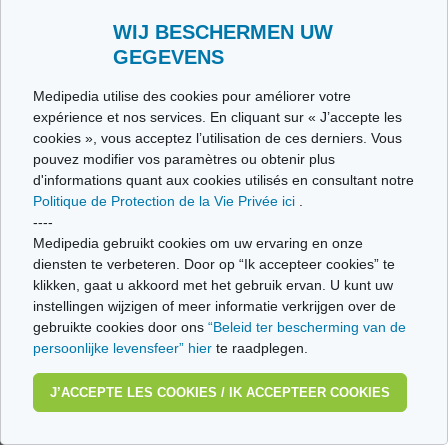
Medipedia NL
WIJ BESCHERMEN UW
Contacteer ons
GEGEVENS
Stuur ons uw getuigenis
Alle thema's
Medipedia utilise des cookies pour améliorer votre
Ce site respecte les principes de la charte HON Code.
expérience et nos services. En cliquant sur « J’accepte les
cookies », vous acceptez l’utilisation de ces derniers. Vous
pouvez modifier vos paramètres ou obtenir plus
d'informations quant aux cookies utilisés en consultant notre
Politique de Protection de la Vie Privée ici
.
© Vivio sa, 2014-2026 - Tous droits réservés | Avenue Gustave Demeylaan 57 -
----
1160 Brussels
Medipedia gebruikt cookies om uw ervaring en onze
diensten te verbeteren. Door op “Ik accepteer cookies” te
Laatste update: 22/07/2026
klikken, gaat u akkoord met het gebruik ervan. U kunt uw
instellingen wijzigen of meer informatie verkrijgen over de
gebruikte cookies door ons
“Beleid ter bescherming van de
persoonlijke levensfeer” hier
te raadplegen.
J’ACCEPTE LES COOKIES / IK ACCEPTEER COOKIES