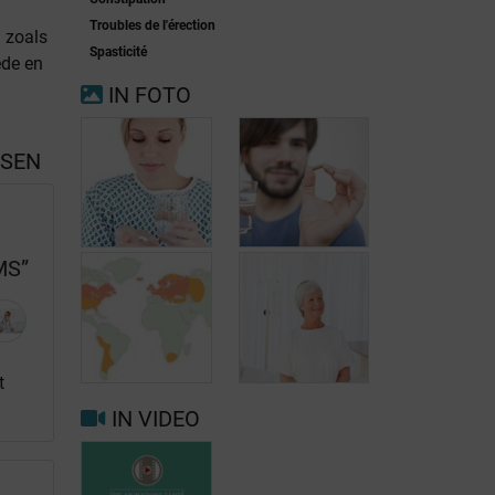
Troubles de l'érection
 zoals
Spasticité
ede en
IN FOTO
SSEN
MS”
Behandeling
Behandeling
van MS:
van MS:
dymethylfumaraat
Natalizumab
t
(Tecfidera®)
(Tysabri®)
IN VIDEO
De invloed van
de
Behandeling
leefomgeving
van MS: