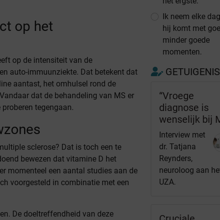
het ergste.
Ik neem elke dag
ct op het
hij komt met go
minder goede
momenten.
ft op de intensiteit van de
GETUIGENI
een auto-immuunziekte. Dat betekent dat
line aantast, het omhulsel rond de
“Vroege
 Vandaar dat de behandeling van MS er
diagnose is
te proberen tegengaan.
wenselijk bij 
wzones
Interview met
dr. Tatjana
ultiple sclerose? Dat is toch een te
Reynders,
fdoend bewezen dat vitamine D het
neuroloog aan he
er momenteel een aantal studies aan de
UZA.
sch voorgesteld in combinatie met een
en. De doeltreffendheid van deze
Cruciale