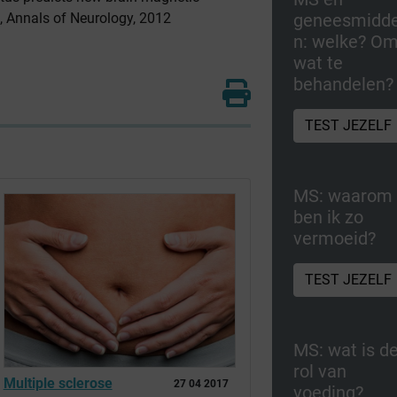
geneesmidde
s, Annals of Neurology, 2012
n: welke? O
wat te
behandelen?
TEST JEZELF
MS: waarom
ben ik zo
vermoeid?
TEST JEZELF
MS: wat is d
rol van
Multiple sclerose
27 04 2017
voeding?