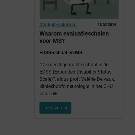
Multiple sclerose
18 02 2016
Waarom evaluatieschalen
voor MS?
EDSS-schaal en MS
“De meest gebruikte schaal is de
EDSS
(Expanded Disability Status
Scale)”, aldus prof. Valérie Delvaux,
kliniekhoofd neurologie in het CHU
van Luik...
Lees verder