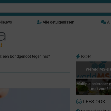
 Nieuws
Alle getuigenissen
Al
d
KORT
d: een bondgenoot tegen ms?
Wereld MS-D
Multiple sclerose: e
met zout?
LEES OOK