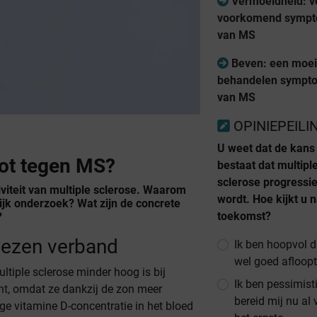
Vermoeidheid: v
voorkomend symp
van MS
Beven: een moeil
behandelen sympt
van MS
OPINIEPEILI
U weet dat de kans
ot tegen MS?
bestaat dat multipl
sclerose progressie
tiviteit van multiple sclerose. Waarom
wordt. Hoe kijkt u 
ijk onderzoek? Wat zijn de concrete
toekomst?
?
wezen verband
Ik ben hoopvol d
wel goed afloopt
tiple sclerose minder hoog is bij
Ik ben pessimist
nt
, omdat ze dankzij de zon meer
bereid mij nu al
ge vitamine D-concentratie in het bloed