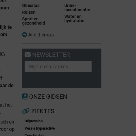
eel
Obesitas
Urine-
toom
incontinentie
Reizen
Water en
Sport en
hydratatie
gezondheid
ijk te
oom
Alle thema's
NG
NEWSLETTER
e
f
naar de
ONZE GIDSEN
at het
ZIEKTES
.
isch en
Dépression
 voor op
Vessie hyperactive
Constipation