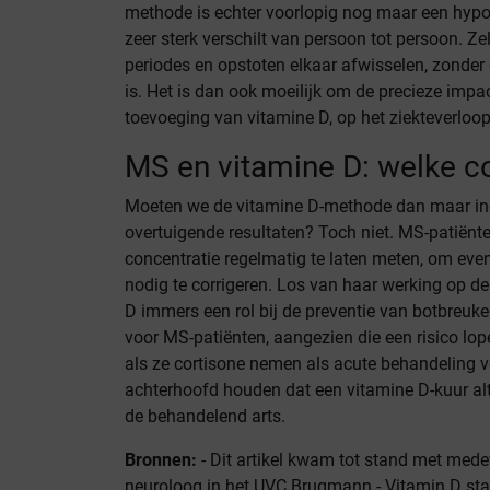
methode is echter voorlopig nog maar een hypoth
zeer sterk verschilt van persoon tot persoon. Ze
periodes en opstoten elkaar afwisselen, zonder 
is. Het is dan ook moeilijk om de precieze impa
toevoeging van vitamine D, op het ziekteverloop
MS en vitamine D: welke c
Moeten we de vitamine D-methode dan maar ine
overtuigende resultaten? Toch niet. MS-patiën
concentratie regelmatig te laten meten, om event
nodig te corrigeren. Los van haar werking op
D immers een rol bij de preventie van botbreuk
voor MS-patiënten, aangezien die een risico lop
als ze cortisone nemen als acute behandeling v
achterhoofd houden dat een vitamine D-kuur al
de behandelend arts.
Bronnen:
- Dit artikel kwam tot stand met mede
neuroloog in het UVC Brugmann - Vitamin D sta