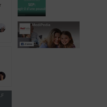
op multiple
Mitoxantrone
r
sclerose
(Novantrone®)
MS: gaat het
om een
opstoot?
LF