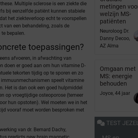
ese. Multiple sclerose is een ziekte die
metingen voo
lfs bij eenzelfde patiënt kunnen stabiele
welzijn MS-
dat het ziekteverloop echt te voorspellen
patiënten
ct van een behandeling, zoals de
Neuroloog Dr.
 te bepalen.
Danny Decoo,
oncrete toepassingen?
AZ Alma
ens afvoeren, in afwachting van
ten doen er goed aan om hun vitamine D-
Omgaan met
uele tekorten tijdig op te sporen en zo
MS: energie
 de immuunmechanismen speelt vitamine
behouden
en. Het is dan ook een goed hulpmiddel
Joyce, 44 jaar
en op vroegtijdige osteoporose (temeer
oor hun opstoten). Wel moeten we in het
tijd vooraf moet worden besproken met
TEST JEZE
werking van dr. Bernard Dachy,
MS en
tus predicts new brain magnetic