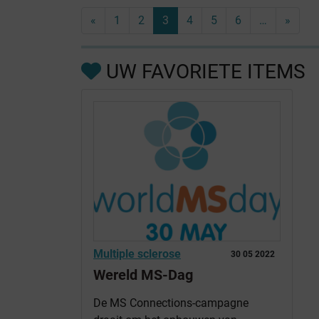
«
1
2
3
4
5
6
…
»
UW FAVORIETE ITEMS
Multiple sclerose
30 05 2022
Wereld MS-Dag
De MS Connections-campagne