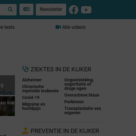
Newsletter
le tests
Alle video's
ZIEKTES IN DE KIJKER
Alzheimer
Oogontsteking,
oogirritatie of
ag
Chronische
droge ogen
myeloïde leukemie
Overactieve blaas
Covid-19
Parkinson
en link
Migraine en
hoofdpijn
Transplantatie van
organen
PREVENTIE IN DE KIJKER