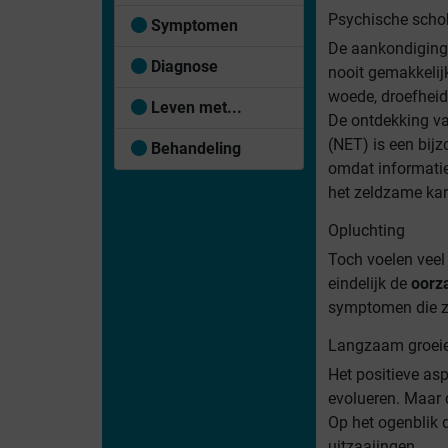
Psychische scho
Symptomen
De aankondiging
Diagnose
nooit gemakkelij
woede, droefheid
Leven met...
De ontdekking v
(NET) is een bij
Behandeling
omdat informatie 
het zeldzame kar
Opluchting
Toch voelen veel
eindelijk de
oorz
symptomen die ze
Langzaam groei
Het positieve as
evolueren. Maar 
Op het ogenblik d
uitzaaiingen.