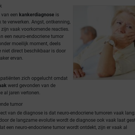
k
 van een
kankerdiagnose
is
k te verwerken. Angst, ontkenning,
 zijn vaak voorkomende reacties.
an een neuro-endocriene tumor
zonder moeilijk moment, deels
niet direct beschikbaar is door
aker ervan.
 patiënten zich opgelucht omdat
aak
werd gevonden van de
 al jaren vertonen.
ende tumor
pect van de diagnose is dat neuro-endocriene tumoren vaak la
door de langzame evolutie wordt de diagnose ook vaak laat gest
at een neuro-endocriene tumor wordt ontdekt, zijn er vaak al