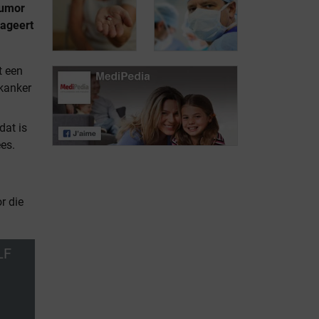
tumor
eageert
NET: individueel
aangepaste
Isotopenonderzoeken
behandeling
t een
 kanker
dat is
De andere
behandelingen
Chirurgie
ees.
r die
LF