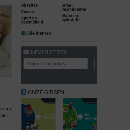
Obesitas
Urine-
incontinentie
Reizen
Water en
Sport en
hydratatie
gezondheid
Alle thema's
NEWSLETTER
ONZE GIDSEN
ngzaam
eld.