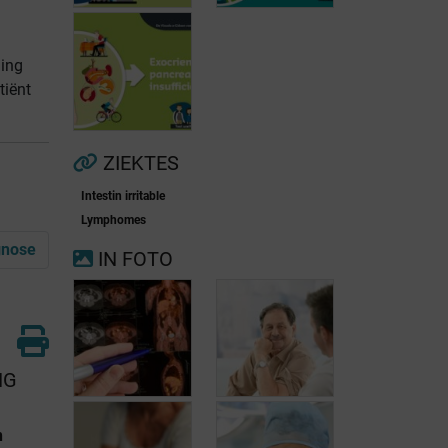
ling
tiënt
Voorkamerfibrillatie
Menopauze
ZIEKTES
Intestin irritable
Exocriene
Lymphomes
pancreas-
gnose
IN FOTO
insufficiëntie
NG
n