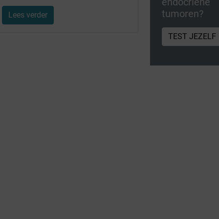
endocriene
tumoren?
Lees verder
TEST JEZELF