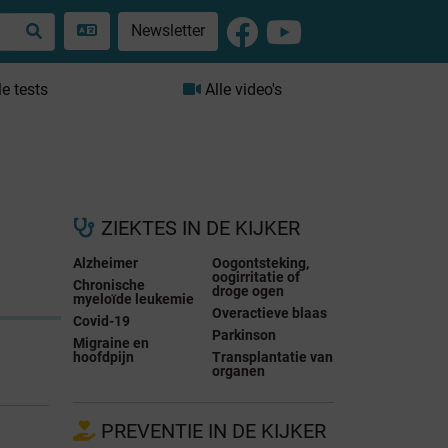
Newsletter
le tests
Alle video's
ZIEKTES IN DE KIJKER
Alzheimer
Oogontsteking,
oogirritatie of
Chronische
droge ogen
myeloïde leukemie
Overactieve blaas
Covid-19
Parkinson
Migraine en
hoofdpijn
Transplantatie van
organen
PREVENTIE IN DE KIJKER