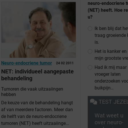
neuro-endocriene 
(NET) heeft. Hoe r
u?
Ik ben blij dat he
traag groeiende
is.
Het is kanker en 
mijn grootste vr
Neuro-endocriene tumor
24 02 2011
Had ik mij maar
NET: individueel aangepaste
vroeger laten
behandeling
onderzoeken voo
buikpijn…
Tumoren die vaak uitzaaiingen
hebben
TEST JEZE
De keuze van de behandeling hangt
af van meerdere factoren. Meer dan
Wat weet u
de helft van de neuro-endocriene
over neuro-
tumoren (NET) heeft uitzaaiinge...