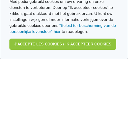
Medipedia gebruikt cookies om uw ervaring en onze
diensten te verbeteren. Door op “Ik accepteer cookies” te
klikken, gaat u akkoord met het gebruik ervan. U kunt uw
instellingen wijzigen of meer informatie verkrijgen over de
De eerste tekens
gebruikte cookies door ons
“Beleid ter bescherming van de
persoonlijke levensfeer” hier
te raadplegen.
voor de diagnose
van
Nierinsufficiëntie,
J’ACCEPTE LES COOKIES / IK ACCEPTEER COOKIES
nierinsufficientie
welke gevolgen?
Reis doorheen de
Zorg goed voor uw
nierfunctie
nieren