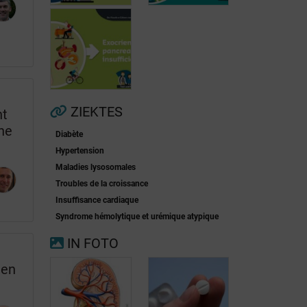
Voorkamerfibrillatie
Menopauze
ZIEKTES
ht
he
Diabète
Exocriene
Hypertension
pancreas-
Maladies lysosomales
insufficiëntie
Troubles de la croissance
Insuffisance cardiaque
Syndrome hémolytique et urémique atypique
IN FOTO
ten