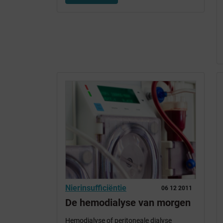
Nierinsufficiëntie
06 12 2011
De hemodialyse van morgen
Hemodialyse of peritoneale dialyse