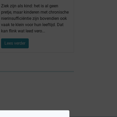
Ziek zijn als kind: het is al geen
pretje, maar kinderen met chronische
nierinsufficiëntie zijn bovendien ook
vaak te klein voor hun leeftijd. Dat
kan flink wat leed vero...
Lees verder