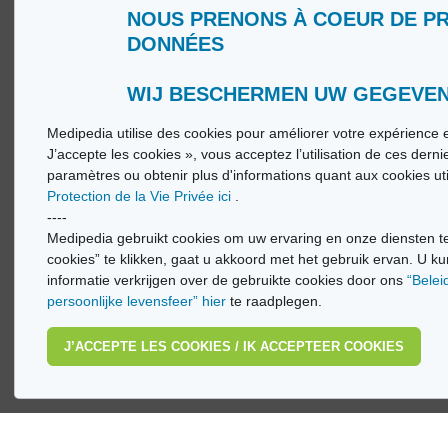
NOUS PRENONS À COEUR DE P
Wie zijn wij?
Woorde
DONNÉES
Gebruiksvoorwaarden
Medip
Beleid ter bescherming van de persoonlijke
Medip
levenssfeer
WIJ BESCHERMEN UW GEGEVE
Medipedia utilise des cookies pour améliorer votre expérience e
© Vi
J’accepte les cookies », vous acceptez l’utilisation de ces dern
paramètres ou obtenir plus d'informations quant aux cookies ut
Protection de la Vie Privée ici
.
----
Medipedia gebruikt cookies om uw ervaring en onze diensten te
cookies” te klikken, gaat u akkoord met het gebruik ervan. U ku
informatie verkrijgen over de gebruikte cookies door ons
“Belei
persoonlijke levensfeer” hier
te raadplegen.
J’ACCEPTE LES COOKIES / IK ACCEPTEER COOKIES