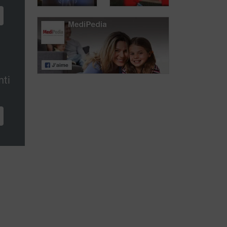
nierinsufficientie
gevolgen?
Reis doorheen
Zorg goed voor
j
de nierfunctie
uw nieren
nti