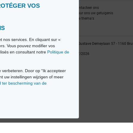
ROTÉGER VOS
nlijst
Contacteer ons
edia FR
Stuur ons uw getuigenis
edia NL
Alle thema's
NS
t nos services. En cliquant sur «
vio sa, 2014-2026 - Tous droits réservés | Avenue Gustave Demeylaan 57 - 1160 Bru
iers. Vous pouvez modifier vos
ilisés en consultant notre
Politique de
Laatste update: 22/07/2026
 verbeteren. Door op “Ik accepteer
nt uw instellingen wijzigen of meer
d ter bescherming van de