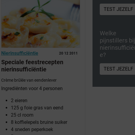
TEST JEZELF
Welke
pijnstillers bi
nierinsufficië
Nierinsufficiëntie
e?
20 12 2011
Speciale feestrecepten
nierinsufficiëntie
TEST JEZELF
Crème brûlée van eendenlever
Ingrediënten voor 4 personen
2 eieren
125 g foie gras van eend
25 cl room
8 koffielepels bruine suiker
4 sneden peperkoek