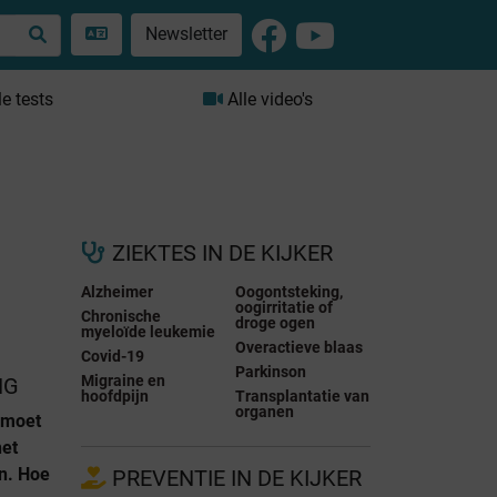
Newsletter
le tests
Alle video's
ZIEKTES IN DE KIJKER
Alzheimer
Oogontsteking,
oogirritatie of
Chronische
droge ogen
myeloïde leukemie
Overactieve blaas
Covid-19
Parkinson
Migraine en
NG
hoofdpijn
Transplantatie van
organen
 moet
het
en. Hoe
PREVENTIE IN DE KIJKER