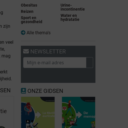
Obesitas
Urine-
incontinentie
Reizen
ng
Water en
Sport en
hydratatie
gezondheid
 zijn
Alle thema's
en veel
te,
NEWSLETTER
ik mag
erkt
ijheid.
SSEN
ONZE GIDSEN
j
tie