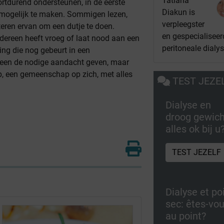
Tatiana
rtdurend ondersteunen, in de eerste
Diakun is
mogelijk te maken. Sommigen lezen,
verpleegster
teren ervan om een dutje te doen.
en gespecialiseer
dereen heeft vroeg of laat nood aan een
peritoneale dialy
ing die nog gebeurt in een
een de nodige aandacht geven, maar
p, een gemeenschap op zich, met alles
TEST JEZE
Dialyse en
droog gewich
alles ok bij u
TEST JEZELF
Dialyse et po
sec: êtes-vo
au point?