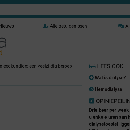
 Nieuws
Alle getuigenissen
Al
d
LEES OOK
pleegkundige: een veelzijdig beroep
Wat is dialyse?
Hemodialyse
OPINIEPEILI
Drie keer per week
u enkele uren aan 
dialysetoestel ligg