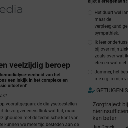
kijkt u ertegenaan?
Het duurt wel la
maar de
verpleegkundigen
sympathiek.
Ik leer ondertuss
bij over mijn ziek
zoals over wat 
eten en wat niet.
en veelzijdig beroep
Jammer, het bep
 hemodialyse-eenheid van het
me erg in mijn vr
ons een inkijk in het complexe en
sie uitoefent'
GETUIGENI
vak?
Zorgtraject bi
 op vooruitgegaan: de dialysetoestellen
nierinsufficiën
t de zorgverleners flink wat tijd, maar
kan beter
bezighouden met de technische kant van
nier kunnen we meer tijd besteden aan de
Jan Donck,