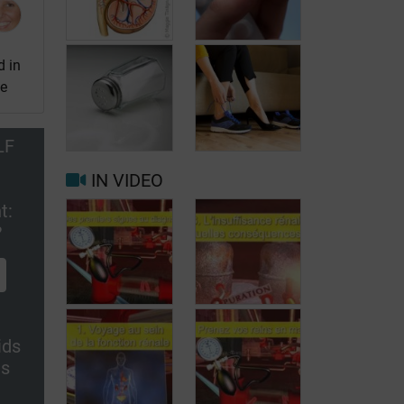
d in
se
Wat zijn de
Nierinsufficiëntie:
belangrijkste
welke
functies van de
geneesmiddelen
LF
nieren?
vermijden?
IN VIDEO
t:
Welk dieet
?
volgen bij
Opnieuw aan
nierinsufficiëntie
het werk met
(deel 1)?
nierinsufficiëntie
ids
De eerste
us
tekens voor de
Nierinsufficiëntie,
diagnose van
welke