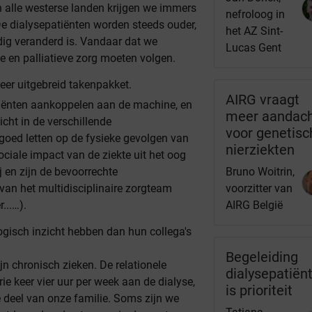
n alle westerse landen krijgen we immers
nefroloog in
De dialysepatiënten worden steeds ouder,
het AZ Sint-
dig veranderd is. Vandaar dat we
Lucas Gent
e en palliatieve zorg moeten volgen.
er uitgebreid takenpakket.
AIRG vraagt
atiënten aankoppelen aan de machine, en
meer aandac
icht in de verschillende
voor genetisc
oed letten op de fysieke gevolgen van
nierziekten
ciale impact van de ziekte uit het oog
j en zijn de bevoorrechte
Bruno Woitrin,
van het multidisciplinaire zorgteam
voorzitter van
...…).
AIRG België
gisch inzicht hebben dan hun collega's
Begeleiding
n chronisch zieken. De relationele
dialysepatiën
rie keer vier uur per week aan de dialyse,
is prioriteit
e deel van onze familie. Soms zijn we