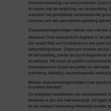
klinische bewaking van onze patiënten. Zoals i
te maken met de vergrijzing van de bevolking. 
waardoor het gemiddelde patiëntenprofiel gron
voortaan ook een aanvullende opleiding geriatri
Dialyseverpleegkundigen hebben dan ook een ze
Absoluut! Onze belangrijkste dagtaak is: de p
dat vereist flink wat handigheid en een goed inz
behandelingsfasen. Daarnaast moeten we ook g
de behandeling, zonder de psychologische en so
te verliezen. We staan de patiënt voortdurend bi
tussenpersonen tussen de patiënt en alle leden 
(nefroloog, diëtist(e), maatschappelijk werk(st)er
Moeten dialyseverpleegkundigen meer psycholo
in andere diensten?
De overgrote meerderheid van onze patiënten zij
dimensie is dan ook heel belangrijk. Ze liggen d
en dat meestal levenslang! Mettertijd worden z