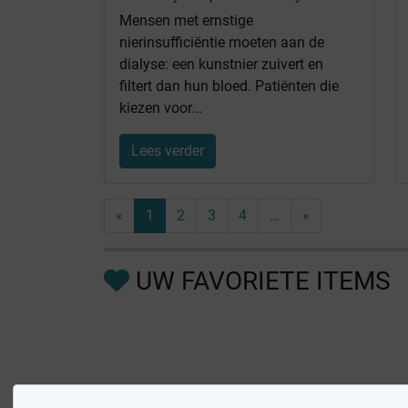
Mensen met ernstige
nierinsufficiëntie moeten aan de
dialyse: een kunstnier zuivert en
filtert dan hun bloed. Patiënten die
kiezen voor...
Lees verder
«
1
2
3
4
…
»
UW FAVORIETE ITEMS