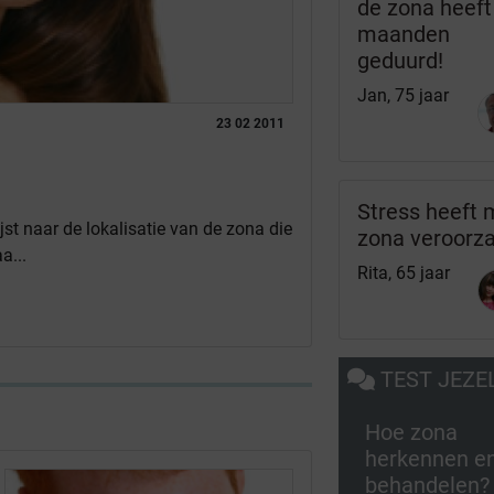
de zona heeft
maanden
geduurd!
Jan, 75 jaar
23 02 2011
Stress heeft 
ijst naar de lokalisatie van de zona die
zona veroorz
a...
Rita, 65 jaar
TEST JEZE
Hoe zona
herkennen e
behandelen?