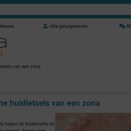
 Nieuws
Alle getuigenissen
Al
d
letsels van een zona
he huidletsels van een zona
lla begint de huideruptie bij
e vlekken. Enkele uren