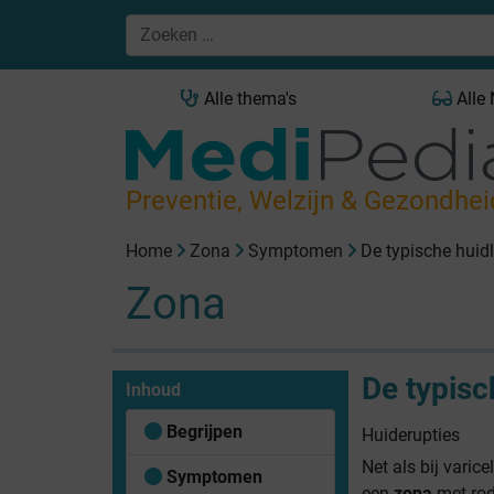
Alle thema's
Alle
Preventie, Welzijn & Gezondhei
Home
Zona
Symptomen
De typische huid
Zona
De typisc
Inhoud
Begrijpen
Huiderupties
Net als bij varice
Symptomen
een
zona
met rod