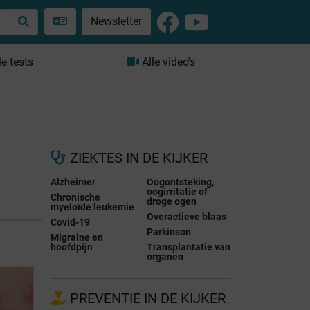
Newsletter
le tests
Alle video's
ZIEKTES IN DE KIJKER
Alzheimer
Oogontsteking,
oogirritatie of
Chronische
droge ogen
myeloïde leukemie
Overactieve blaas
Covid-19
Parkinson
Migraine en
hoofdpijn
Transplantatie van
organen
PREVENTIE IN DE KIJKER