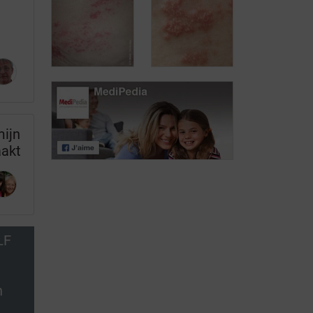
Zona, een
Varicella
pijnlijke ziekte
Zona beperkt
De typische
mijn
tot één
huidletsels van
aakt
huidgebied
een zona
LF
n