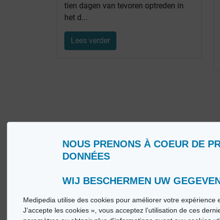
tien dagen van tevoren optreden in
het d...
Lees verder
NOUS PRENONS À COEUR DE P
Wie zijn wij?
Woorde
DONNÉES
Gebruiksvoorwaarden
Medip
Beleid ter bescherming van de persoonlijke
Medip
levenssfeer
WIJ BESCHERMEN UW GEGEVE
Medipedia utilise des cookies pour améliorer votre expérience e
© Vi
J’accepte les cookies », vous acceptez l’utilisation de ces dern