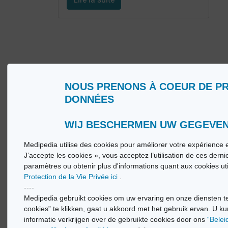
NOUS PRENONS À COEUR DE P
DONNÉES
Qui sommes nous ?
Glossa
Conditions d’Utilisation
Medip
Politique de Protection de la Vie privée
Medip
WIJ BESCHERMEN UW GEGEVE
Medipedia utilise des cookies pour améliorer votre expérience e
© Vi
J’accepte les cookies », vous acceptez l’utilisation de ces dern
paramètres ou obtenir plus d'informations quant aux cookies ut
Protection de la Vie Privée ici
.
----
Medipedia gebruikt cookies om uw ervaring en onze diensten te
cookies” te klikken, gaat u akkoord met het gebruik ervan. U ku
informatie verkrijgen over de gebruikte cookies door ons
“Belei