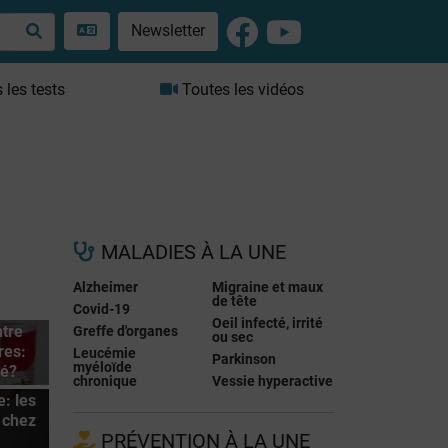
Newsletter
les tests
Toutes les vidéos
MALADIES À LA UNE
Alzheimer
Migraine et maux
de tête
Covid-19
Oeil infecté, irrité
tre
Greffe d'organes
ou sec
res:
Leucémie
Parkinson
myéloïde
té?
chronique
Vessie hyperactive
e: les
 chez
PRÉVENTION À LA UNE