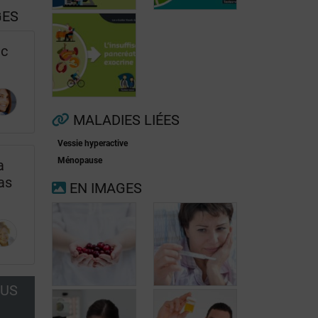
GES
ec
Fibrillation
auriculaire
Ménopause
MALADIES LIÉES
Vessie hyperactive
Insuffisance
Ménopause
a
pancréatique
pas
EN IMAGES
exocrine
OUS