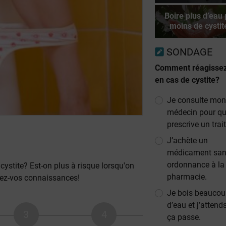
Boire plus d’eau
moins de cystit
SONDAGE
Comment réagisse
en cas de cystite?
Je consulte mo
médecin pour qu
prescrive un tra
J’achète un
médicament sa
ordonnance à la
cystite? Est-on plus à risque lorsqu'on
pharmacie.
stez-vos connaissances!
Je bois beauco
d’eau et j’attend
ça passe.