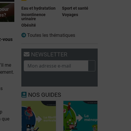
Eau et hydratation
Sport et santé
 pour
Incontinence
Voyages
es?
urinaire
Obésité
Toutes les thématiques
z-vous
NEWSLETTER
n
’il me
itement.
ns
NOS GUIDES
up
s que