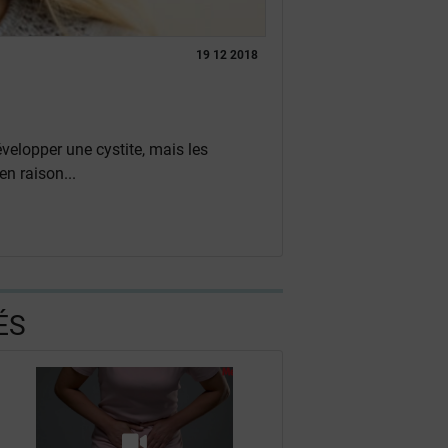
19 12 2018
elopper une cystite, mais les
n raison...
ÉS