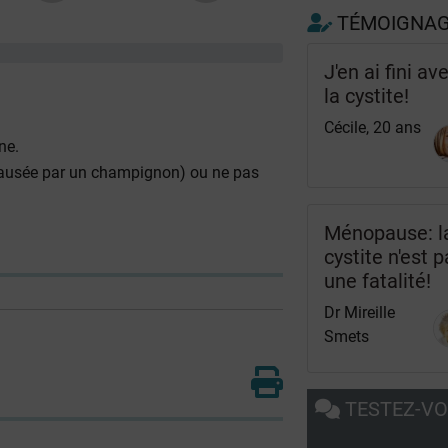
TÉMOIGNA
J'en ai fini av
la cystite!
Cécile, 20 ans
ne.
(causée par un champignon) ou ne pas
Ménopause: l
cystite n'est 
une fatalité!
Dr Mireille
Smets
TESTEZ-V