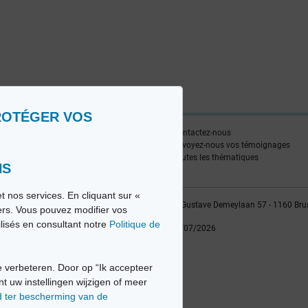
ROTÉGER VOS
ire
Contactez-nous
edia FR
Envoyez-nous vos témoignages
edia NL
Toutes les thématiques
NS
t nos services. En cliquant sur «
vio sa, 2014-2026 - Tous droits réservés | Avenue Gustave Demeylaan 57 - 1160 Bru
iers. Vous pouvez modifier vos
ilisés en consultant notre
Politique de
Dernière mise à jour: 22/07/2026
 verbeteren. Door op “Ik accepteer
nt uw instellingen wijzigen of meer
d ter bescherming van de