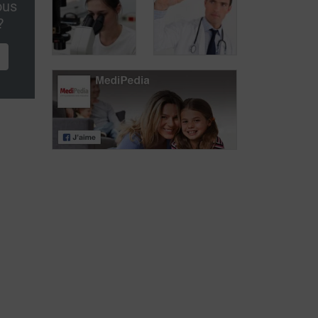
ous
Cystite mal
?
soignée: les
Prévenir la
risques de
cystite
complication
Traitement de la
cystite
Traitement de la
récidivante
cystite simple