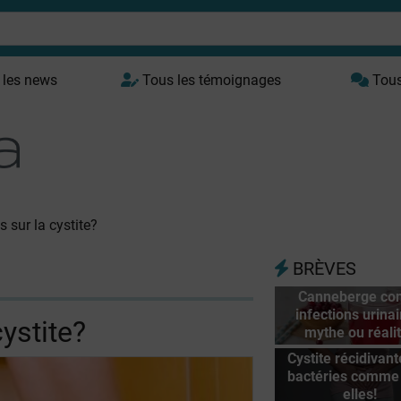
 les news
Tous les témoignages
Tous 
 sur la cystite?
BRÈVES
Canneberge con
infections urinai
ystite?
mythe ou réali
Cystite récidivant
bactéries comme
elles!