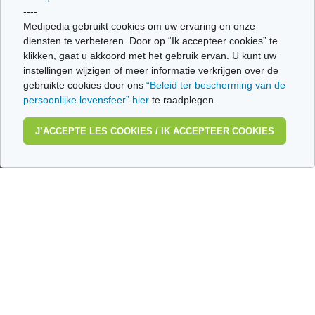
----
Medipedia gebruikt cookies om uw ervaring en onze
diensten te verbeteren. Door op “Ik accepteer cookies” te
klikken, gaat u akkoord met het gebruik ervan. U kunt uw
LIENS
instellingen wijzigen of meer informatie verkrijgen over de
gebruikte cookies door ons
“Beleid ter bescherming van de
Société des Sexologues Universitaires de Belgique
persoonlijke levensfeer” hier
te raadplegen.
J’ACCEPTE LES COOKIES / IK ACCEPTEER COOKIES
Qui sommes nous ?
Conditions d’Utilisation
Politique de Protection de la Vie privée
Glossaire
Medipedia FR
Medipedia NL
Contactez-nous
Envoyez-nous vos témoignages
Toutes les thématiques