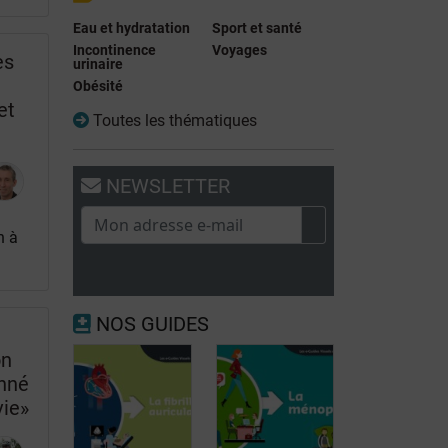
Eau et hydratation
Sport et santé
Incontinence
Voyages
es
urinaire
Obésité
et
Toutes les thématiques
NEWSLETTER
n à
NOS GUIDES
on
onné
vie»