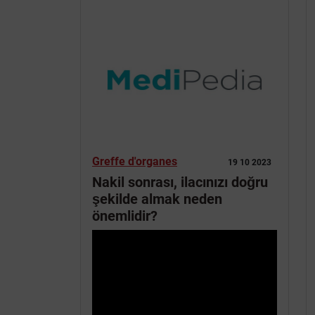
Greffe d'organes
19 10 2023
Nakil sonrası, ilacınızı doğru
şekilde almak neden
önemlidir?