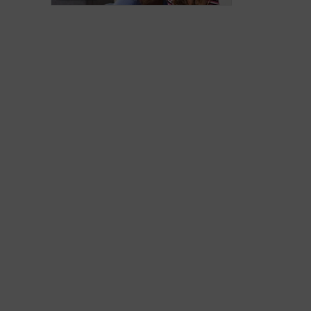
son hygiène?
guetter