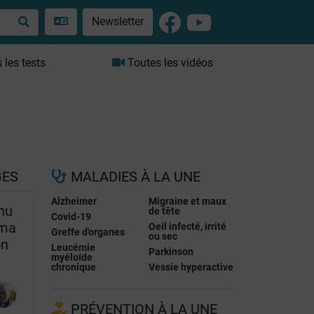
Newsletter
les tests
Toutes les vidéos
GES
MALADIES À LA UNE
Alzheimer
Migraine et maux
nu
de tête
Covid-19
 ma
Oeil infecté, irrité
Greffe d'organes
ou sec
on
Leucémie
Parkinson
myéloïde
chronique
Vessie hyperactive
PRÉVENTION À LA UNE