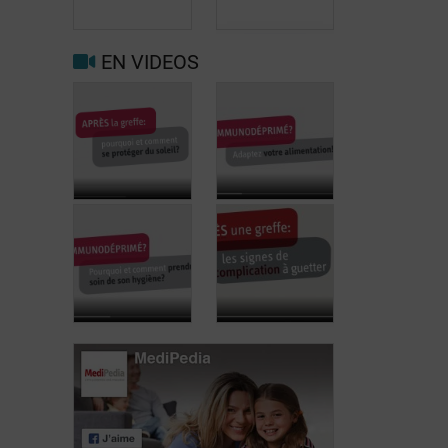
neden
alımı için
önemlidir?
öneriler
EN VIDEOS
Bağışıklık
sisteminiz
baskılanıyor
Nakil sonrası
mu?
etkileşimler
Beslenmenizi
nasıl engellenir?
değiştirin!
Après la
greffe: pourquoi
et comment se
Immunodéprimé?
protéger du
Adaptez votre
soleil?
alimentation!
Immunodéprimé:
Après une
pourquoi et
greffe: les
comment
signes de
prendre soin de
complications à