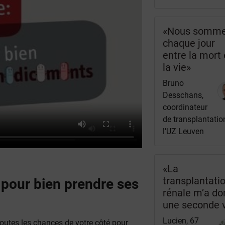
«Nous somm
chaque jour
entre la mort 
la vie»
Bruno
Desschans,
coordinateur
de transplantatio
l’UZ Leuven
«La
transplantati
 pour bien prendre ses
rénale m’a d
une seconde 
Lucien, 67
outes les chances de votre côté pour