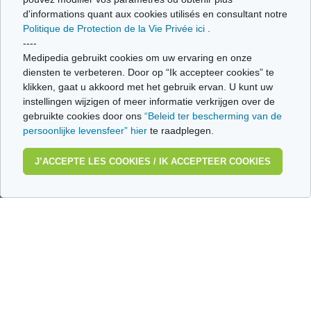
rénale
conséquences?
d'informations quant aux cookies utilisés en consultant notre
Politique de Protection de la Vie Privée ici
.
----
Medipedia gebruikt cookies om uw ervaring en onze
diensten te verbeteren. Door op “Ik accepteer cookies” te
klikken, gaat u akkoord met het gebruik ervan. U kunt uw
Voyage au sein de
Prenez vos reins en
instellingen wijzigen of meer informatie verkrijgen over de
gebruikte cookies door ons
“Beleid ter bescherming van de
la fonction rénale
main
persoonlijke levensfeer” hier
te raadplegen.
J’ACCEPTE LES COOKIES / IK ACCEPTEER COOKIES
LIENS
Fenier-fabir
Ademar
Asbtd
Renaloo