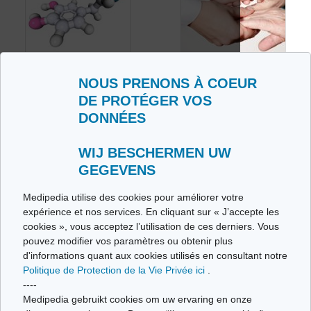
Maladie de
Ralentir l'évolution
Parkinson: qui est le
de la maladie de
plus touché?
Parkinson
NOUS PRENONS À COEUR
Les
DE PROTÉGER VOS
anticholinergiques
DONNÉES
La levodopa pour
pour traiter la
traiter la maladie de
maladie de
Parkinson
Parkinson
WIJ BESCHERMEN UW
GEGEVENS
Medipedia utilise des cookies pour améliorer votre
expérience et nos services. En cliquant sur « J’accepte les
LIENS
cookies », vous acceptez l’utilisation de ces derniers. Vous
pouvez modifier vos paramètres ou obtenir plus
Association Parkinson
d'informations quant aux cookies utilisés en consultant notre
Politique de Protection de la Vie Privée ici
.
Aidants Proches
----
Medipedia gebruikt cookies om uw ervaring en onze
Infor-Homes Wallonie