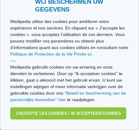
WIJ BESCHERMEN UW
GEGEVENS
Qui sommes nous ?
Conditions d’Utilisation
Medipedia utilise des cookies pour améliorer votre
Politique de Protection de la Vie privée
expérience et nos services. En cliquant sur « J’accepte les
Glossaire
cookies », vous acceptez l’utilisation de ces derniers. Vous
Medipedia FR
pouvez modifier vos paramètres ou obtenir plus
Medipedia NL
d'informations quant aux cookies utilisés en consultant notre
Contactez-nous
Politique de Protection de la Vie Privée ici
.
Envoyez-nous vos témoignages
----
Toutes les thématiques
Medipedia gebruikt cookies om uw ervaring en onze
diensten te verbeteren. Door op “Ik accepteer cookies” te
Ce site respecte les principes de la charte HON Code.
klikken, gaat u akkoord met het gebruik ervan. U kunt uw
instellingen wijzigen of meer informatie verkrijgen over de
gebruikte cookies door ons
“Beleid ter bescherming van de
persoonlijke levensfeer” hier
te raadplegen.
© Vivio sa, 2014-2026 - Tous droits réservés | Avenue Gustave Demeylaan 57 -
1160 Brussels
J’ACCEPTE LES COOKIES / IK ACCEPTEER COOKIES
Dernière mise à jour: 22/07/2026