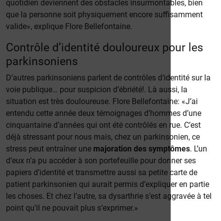
quotidien deviennent des obstacles insurmontables, bien
que la personne soit physiquement encore suffisamment
valide», explique Flore Bellefontaine.
Contrôle d’identité douloureux pour les
parkinsoniens
D’autres parkinsoniens parlent de contrôles d’identité sur la
voie publique… pour suspicion d’ébriété!. Là aussi, la
situation est très douloureuse. Flore Bellefontaine: «J’ai
entendu cette année deux témoignages d’hommes d’une
cinquantaine d’années qui ont été contrôlés en rue. C’est
déjà stressant pour nous mais, chez un parkinsonien, ce
stress peut entraîner une
majoration des symptômes
. L’un
d’eux n’a pu accéder à son portefeuille pour donner ses
papiers d’identité et transmettre aussi sa petite carte de
patient parkinsonien qui aurait permis d’expliquer en partie
les choses. Et chez l’autre, sa dysarthrie s’est aggravée à tel
point qu’il ne pouvait plus s’exprimer.»