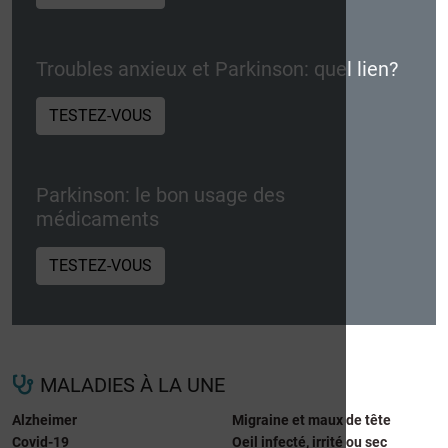
Troubles anxieux et Parkinson: quel lien?
TESTEZ-VOUS
Parkinson: le bon usage des
médicaments
TESTEZ-VOUS
MALADIES À LA UNE
Alzheimer
Migraine et maux de tête
Covid-19
Oeil infecté, irrité ou sec