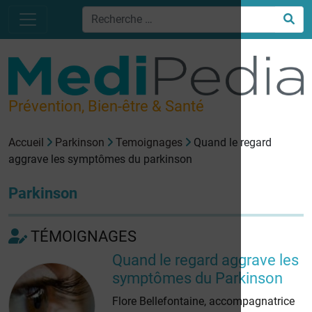
Prévention, Bien-être & Santé
Accueil
Parkinson
Temoignages
Quand le regard
aggrave les symptômes du parkinson
Parkinson
TÉMOIGNAGES
Quand le regard aggrave les
symptômes du Parkinson
Flore Bellefontaine, accompagnatrice