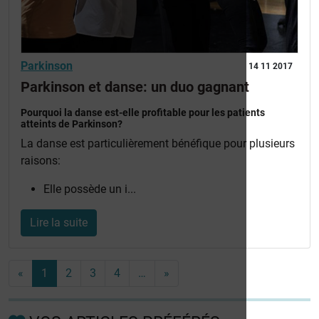
Parkinson
14 11 2017
Parkinson et danse: un duo gagnant
Pourquoi la danse est-elle profitable pour les patients
atteints de Parkinson?
La danse est particulièrement bénéfique pour plusieurs
raisons:
Elle possède un i...
Lire la suite
«
1
2
3
4
…
»