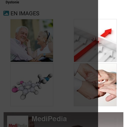
Dystonie
EN IMAGES
Maladie de
Ralentir l'évolution
Parkinson: qui est le
de la maladie de
plus touché?
Parkinson
Les
anticholinergiques