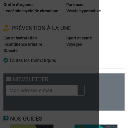
Greffe d'organes
Parkinson
Leucémie myéloïde chronique
Vessie hyperactive
PRÉVENTION À LA UNE
Eau et hydratation
Sport et santé
Incontinence urinaire
Voyages
Obésité
Toutes les thématiques
NEWSLETTER
NOS GUIDES