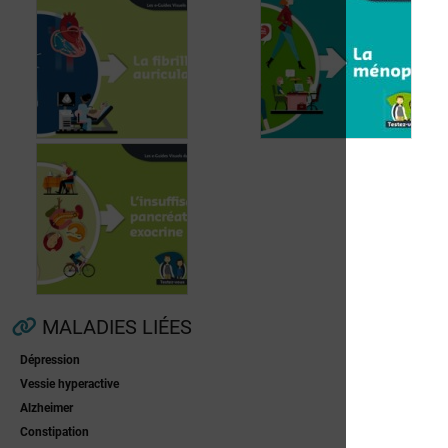
Fibrillation
auriculaire
Ménopause
MALADIES LIÉES
Dépression
Insuffisance
Vessie hyperactive
pancréatique
Alzheimer
exocrine
Constipation