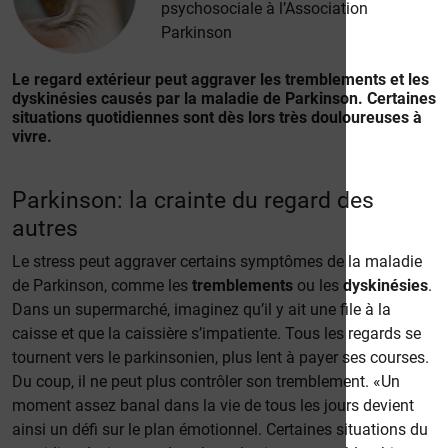
psychosociale à l’Association
Parkinson
Le regard extérieur peut aggraver les tremblements et les
dyskinésies causés par la maladie de Parkinson. Certaines
situations quotidiennes sont dès lors très douloureuses à
vivre.
Parkinson: la crainte du regard des
autres
Le stress peut aggraver certains symptômes de la maladie
de Parkinson, comme les
tremblements
ou les
dyskinésies
.
Dans un supermarché, imaginez qu’il y ait une file à la
caisse et que la caissière s’impatiente. Tous les regards se
tournent vers le parkinsonien, plus lent à payer ses courses.
Du coup, il ne peut plus contrôler son tremblement. «Un
moment assez banal dans la vie de tous les jours devient
ainsi un défi sur le plan émotionnel. Certaines situations du