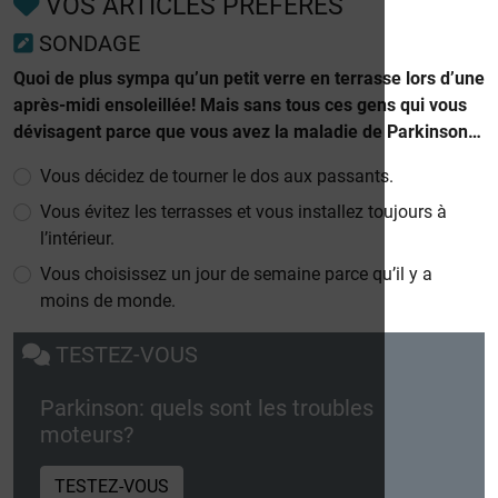
VOS ARTICLES PRÉFÉRÉS
SONDAGE
Quoi de plus sympa qu’un petit verre en terrasse lors d’une
après-midi ensoleillée! Mais sans tous ces gens qui vous
dévisagent parce que vous avez la maladie de Parkinson…
Vous décidez de tourner le dos aux passants.
Vous évitez les terrasses et vous installez toujours à
l’intérieur.
Vous choisissez un jour de semaine parce qu’il y a
moins de monde.
TESTEZ-VOUS
Parkinson: quels sont les troubles
moteurs?
TESTEZ-VOUS