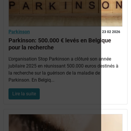
Parkinson
23 02 2026
Parkinson: 500.000 € levés en Belgique
pour la recherche
L’organisation Stop Parkinson a clôturé son année
jubilaire 2025 en réunissant 500.000 euros destinés à
la recherche sur la guérison de la maladie de
Parkinson. En Belgiq...
Lire la suite