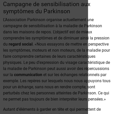
Campagne de sensibilisation aux
symptômes du Parkinson
L’Association Parkinson organise actuellement une
campagne de sensibilisation à la maladie de Parkinson
dans les maisons de repos. L’objectif est de mieux
comprendre les symptômes et de diminuer ainsi la pression
du
regard social
. «Nous essayons de mettre en perspective
les symptômes, moteurs et non moteurs, de la maladie pour
faire comprendre certaines de leurs caractéristiques
physiques. Le peu d’expression du visage caractéristique de
la maladie de Parkinson peut aussi avoir des répercussions
sur la
communication
et sur les échanges relationnels par
exemple. Les repères sur lesquels nous nous appuyons tous
pour un échange, sans nous en rendre compte, sont
perturbés chez les personnes atteintes de Parkinson. Ce qui
ne permet pas toujours de bien interpréter leurs pensées.»
Autant d’éléments à garder en tête et qui permettent de