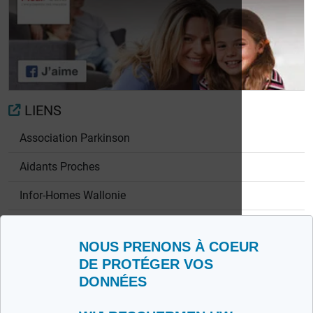
La levodopa pour
pour traiter la
traiter la maladie de
maladie de
Parkinson
Parkinson
LIENS
Association Parkinson
Aidants Proches
Infor-Homes Wallonie
Infor-Home Bruxelles-Halle-Vilvorde
NOUS PRENONS À COEUR
Stop Parkinson
DE PROTÉGER VOS
DONNÉES