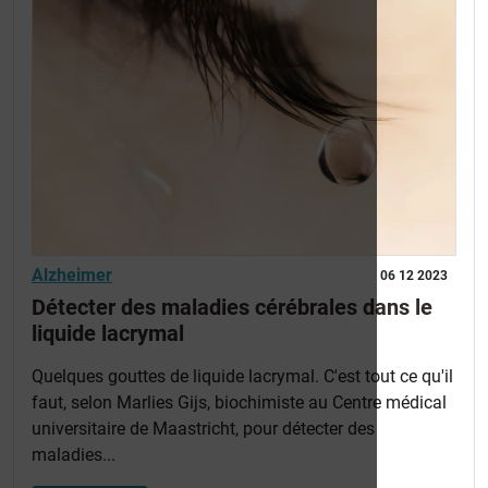
Alzheimer
06 12 2023
Détecter des maladies cérébrales dans le
liquide lacrymal
Quelques gouttes de liquide lacrymal. C'est tout ce qu'il
faut, selon Marlies Gijs, biochimiste au Centre médical
universitaire de Maastricht, pour détecter des
maladies...