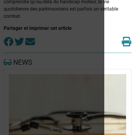
comprendre qu’au-delà du handicap moteur, la vie
quotidienne des parkinsoniens est parfois un véritable
combat.
Partager et imprimer cet article
NEWS