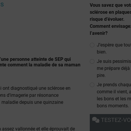
es
Vous savez que vot
sclérose en plaque
risque d’évoluer.
Comment envisage
l’avenir?
J’espère que tout
bien.
d’une personne atteinte de SEP qui
Je suis pessimis
aconte comment la maladie de sa maman
me prépare déjà
pire.
Je prends chaqu
 ont diagnostiqué une sclérose en
comme il vient, 
ns d’imagerie par résonance
les bons et les 
 la maladie depuis une quinzaine
bons moments.
TESTEZ-V
assez vallonnée et elle éprouvait de