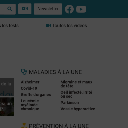
Newsletter
les tests
Toutes les vidéos
MALADIES À LA UNE
Alzheimer
Migraine et maux
 de la
de tête
Covid-19
Oeil infecté, irrité
Greffe d'organes
ou sec
Leucémie
Parkinson
es: un
myéloïde
chronique
Vessie hyperactive
l?
PRÉVENTION À LA UNE