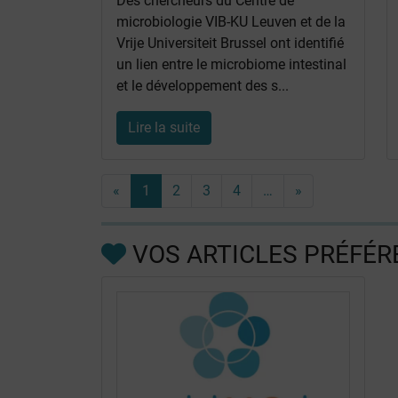
Des chercheurs du Centre de
microbiologie VIB-KU Leuven et de la
Vrije Universiteit Brussel ont identifié
un lien entre le microbiome intestinal
et le développement des s...
Lire la suite
«
1
2
3
4
…
»
VOS ARTICLES PRÉFÉR