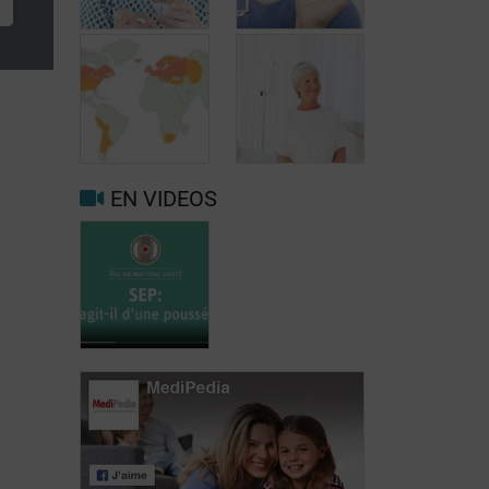
Traitement oral
de la SEP: le
Traitement de la
dyméthyl
SEP: le
fumarate
natalizumab
(Tecfidera®)
(Tysabri®)
EN VIDEOS
Impact de
l’’environnement
Traitement de la
dans
SEP: la
l’apparition de
mitoxantrone
la SEP
(Novantrone®)
SEP: s’agit-il
d’une