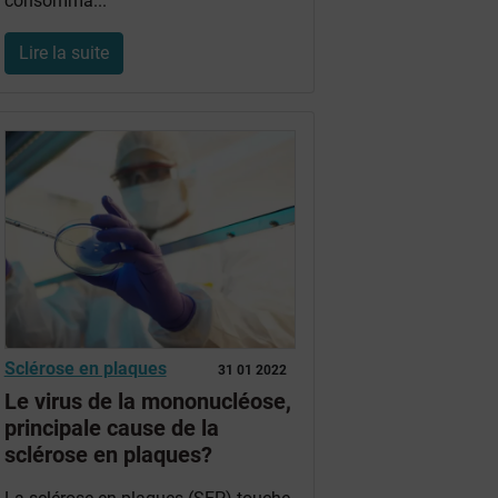
consomma...
Lire la suite
Sclérose en plaques
31 01 2022
Le virus de la mononucléose,
principale cause de la
sclérose en plaques?