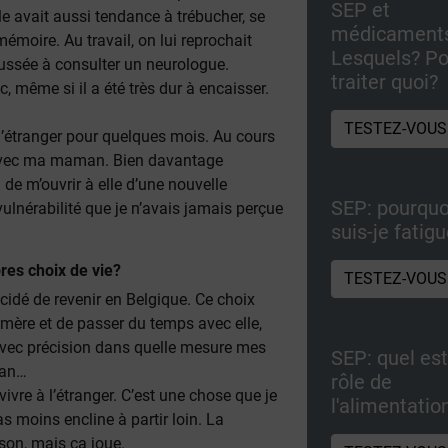
SEP et
lle avait aussi tendance à trébucher, se
médicament
mémoire. Au travail, on lui reprochait
Lesquels? Po
poussée à consulter un neurologue.
traiter quoi?
 même si il a été très dur à encaisser.
TESTEZ-VOUS
à l’étranger pour quelques mois. Au cours
 avec ma maman. Bien davantage
 de m’ouvrir à elle d’une nouvelle
SEP: pourquo
ulnérabilité que je n’avais jamais perçue
suis-je fatig
res choix de vie?
TESTEZ-VOUS
cidé de revenir en Belgique. Ce choix
 mère et de passer du temps avec elle,
avec précision dans quelle mesure mes
SEP: quel est
man…
rôle de
vivre à l’étranger. C’est une chose que je
l'alimentatio
s moins encline à partir loin. La
son, mais ça joue.