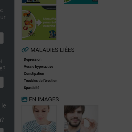
s:
ur
Fibrillation
auriculaire
Ménopause
MALADIES LIÉES
Dépression
i
Insuffisance
Vessie hyperactive
ué?
pancréatique
Constipation
exocrine
Troubles de l'érection
Spasticité
EN IMAGES
 le
n?