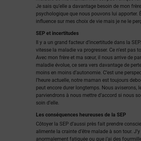
Je sais qu’elle a davantage besoin de mon frèr
psychologique que nous pouvons lui apporter. Êt
influence sur mes choix de vie mais je ne le p
SEP et incertitudes
Il y a un grand facteur d’incertitude dans la SE
vitesse la maladie va progresser. Ce n’est pas to
Avec mon frère et ma sœur, il nous arrive de par
maladie évolue, ce sera vers davantage de pert
moins en moins d’autonomie. C’est une perspect
l’heure actuelle, notre maman est toujours debo
peut encore durer longtemps. Nous aviserons,
parviendrons à nous mettre d’accord si nous s
soin d’elle.
Les conséquences heureuses de la SEP
Côtoyer la SEP d’aussi près fait prendre conscie
alimente la crainte d’être malade à son tour. J
anormalement fatiguée ou que j’ai des fourmill