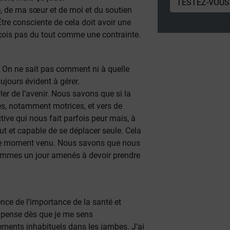
TESTEZ-VOUS
e, de ma sœur et de moi et du soutien
re consciente de cela doit avoir une
erçois pas du tout comme une contrainte.
P. On ne sait pas comment ni à quelle
ujours évident à gérer.
ler de l’avenir. Nous savons que si la
es, notamment motrices, et vers de
ive qui nous fait parfois peur mais, à
ut et capable de se déplacer seule. Cela
 le moment venu. Nous savons que nous
ommes un jour amenés à devoir prendre
nce de l’importance de la santé et
’y pense dès que je me sens
ements inhabituels dans les jambes. J’ai