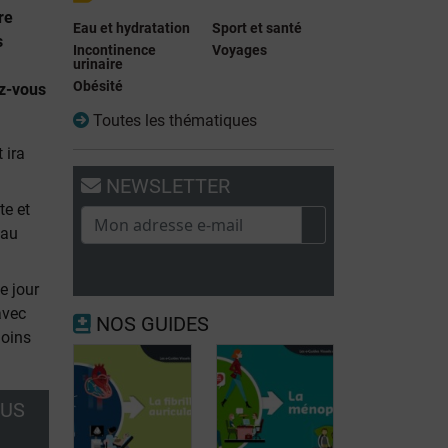
re
Eau et hydratation
Sport et santé
s
Incontinence
Voyages
urinaire
Obésité
z-vous
Toutes les thématiques
 ira
NEWSLETTER
te et
 au
e jour
avec
NOS GUIDES
moins
OUS