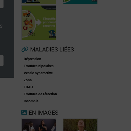
es
Fibrillation
auriculaire
Ménopause
MALADIES LIÉES
Dépression
Insuffisance
Troubles bipolaires
pancréatique
Vessie hyperactive
exocrine
Zona
TDAH
Troubles de l'érection
Insomnie
EN IMAGES