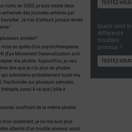
TESTEZ-VOUS
s noire, en 2003, je suis restée deux
 enfermée des journées entières par
ravailler. Je n'ai d'ailleurs jamais révélé
Quels sont l
ence."
différents
 plusieurs années?
troubles
anxieux ?
s mise en quête d'un psychothérapeute.
MDR (Eye Movement Desensitization and
TESTEZ-VOUS
cepter ma phobie. Aujourd'hui, je vais
e dire que je n'ai plus de phobie.
é, qui subsistera probablement toute ma
l, fractionnée sur plusieurs périodes.
hérapie, jusqu'à ce que j'aille à
rsonnes souffrant de la même phobie
e mon isolement, je ne me suis plus
 être atteinte d'un trouble anxieux aussi