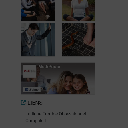
Combattre le
Autres
stress au
thérapies
quotidien
La crise
Les phobies
d'angoisse
spécifiques
LIENS
La ligue Trouble Obsessionnel
Compulsif