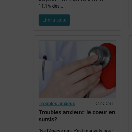
11,1% des...
Lire la suite
Troubles anxieux
23 02 2011
Troubles anxieux: le coeur en
sursis?
"Ne t'énerve pas, c'est mauvais pour