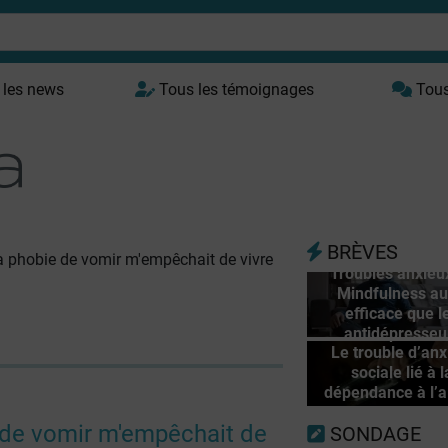
 les news
Tous les témoignages
Tous 
BRÈVES
 phobie de vomir m'empêchait de vivre
Troubles anxieux
Mindfulness au
efficace que l
antidépresseu
Le trouble d’anx
sociale lié à l
dépendance à l’a
de vomir m'empêchait de
SONDAGE