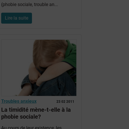
(
phobie sociale
,
trouble an
...
Lire la suite
Troubles anxieux
23 02 2011
La timidité mène-t-elle à la
phobie sociale?
Au cours de leur existence, les