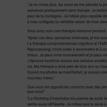
"Je ne vivais plus. Au cours de ma période la plu
semaines pratiquement sans manger. Je restais
peur de la contagion. Je n'étais plus capable de t
à mes collègues la véritable raison de mon abs
Vous avez suivi une thérapie intensive pendant
"Après ces deux semaines infernales, je me sui
La thérapie comportementale cognitive et l'E
Reprocessing) m'ont aidée à reconnaître et à ac
mieux. Je peux vivre normalement et je peux mêm
J'éprouve toutefois encore une certaine anxiét
vie. Ma thérapie a duré près de trois ans au tota
Quand ma phobie se manifestait, je suivais une t
nouveau mieux."
Que vous ont apporté les contacts avec des pe
que vous?
"La Stichting Emetofobie m'a permis de sortir d
sentie aussi différente. Je n'étais pas la seule à