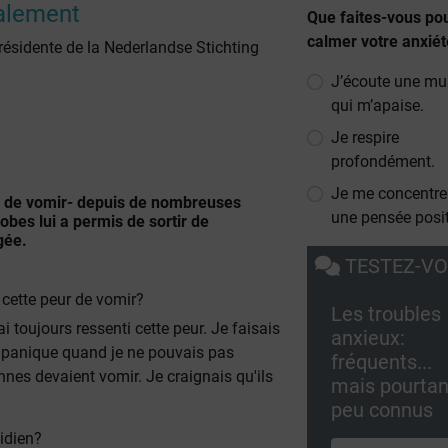
alement
Que faites-vous po
calmer votre anxié
résidente de la Nederlandse Stichting
J’écoute une mu
qui m’apaise.
Je respire
profondément.
Je me concentre
r de vomir- depuis de nombreuses
une pensée posit
bes lui a permis de sortir de
gée.
TESTEZ-V
cette peur de vomir?
Les troubles
i toujours ressenti cette peur. Je faisais
anxieux:
de panique quand je ne pouvais pas
fréquents...
onnes devaient vomir. Je craignais qu'ils
mais pourtan
peu connus
idien?