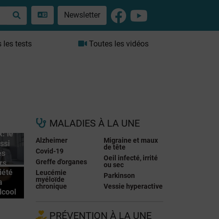
Newsletter
les tests
Toutes les vidéos
MALADIES À LA UNE
: le
Alzheimer
Migraine et maux
ssi
de tête
Covid-19
es
Oeil infecté, irrité
Greffe d'organes
rs
ou sec
iété
Leucémie
Parkinson
myéloïde
a
chronique
Vessie hyperactive
lcool
PRÉVENTION À LA UNE