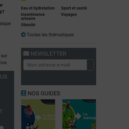
ur
Eau et hydratation
Sport et santé
té?
Incontinence
Voyages
urinaire
sique
Obésité
Toutes les thématiques
NEWSLETTER
 sur
ive.
OUS
NOS GUIDES
t