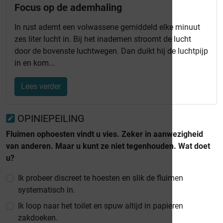
Focus op de ademhaling
In rust ademt een volwassene gemiddeld elke minuut
zes liter lucht in. Bij het inademen stroomt de lucht
door de bovenste luchtwegen. Dan duikt hij de luchtpijp
in en kom...
Lees verder
OPINIEPEILING
Fluimen ophoesten vindt u vies. Zeker in aanwezigheid
van anderen. Maar u kunt ze niet tegenhouden. Wat doet
u?
Ik probeer discreet te hoesten en slik de fluimen
systematisch in.
Ik loop naar het toilet en spuw altijd in papieren
zakdoeken.