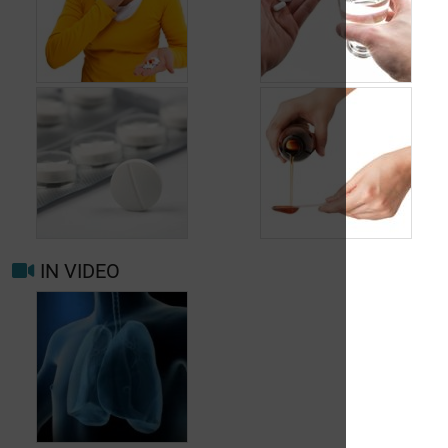
Rol van
slijmoplossende
Bronchitis: zijn
middelen bij
antibiotica nodig?
bronchitis
IN VIDEO
Bronchitis: hoe de
Bronchitis: hoe de
koorts verlagen
hoest behandelen?