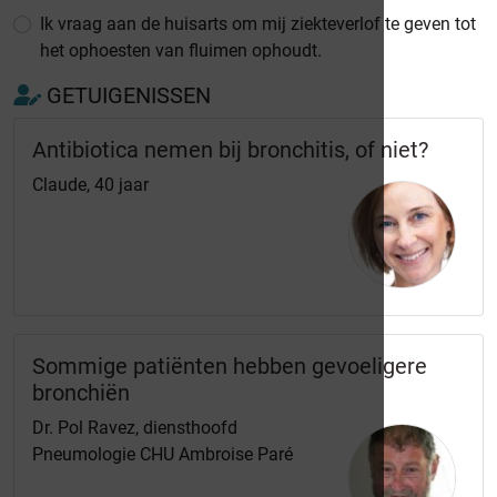
Ik vraag aan de huisarts om mij ziekteverlof te geven tot
het ophoesten van fluimen ophoudt.
GETUIGENISSEN
Antibiotica nemen bij bronchitis, of niet?
Claude, 40 jaar
Sommige patiënten hebben gevoeligere
bronchiën
Dr. Pol Ravez, diensthoofd
Pneumologie CHU Ambroise Paré