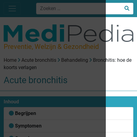
Preventie, Welzijn & Gezondheid
Home
Acute bronchitis
Behandeling
Bronchitis: hoe de
koorts verlagen
Acute bronchitis
Inhoud
Begrijpen
Symptomen