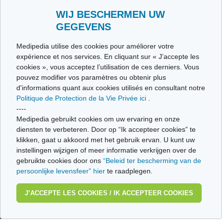
Stuur ons uw getuigenis
Alle thema's
WIJ BESCHERMEN UW
GEGEVENS
Ce site respecte les principes de la charte HON Code.
Medipedia utilise des cookies pour améliorer votre
expérience et nos services. En cliquant sur « J’accepte les
cookies », vous acceptez l’utilisation de ces derniers. Vous
pouvez modifier vos paramètres ou obtenir plus
© Vivio sa, 2014-2026 - Tous droits réservés | Avenue Gustave Demeylaan 57 -
1160 Brussels
d'informations quant aux cookies utilisés en consultant notre
Politique de Protection de la Vie Privée ici
.
Laatste update: 22/07/2026
----
Medipedia gebruikt cookies om uw ervaring en onze
diensten te verbeteren. Door op “Ik accepteer cookies” te
klikken, gaat u akkoord met het gebruik ervan. U kunt uw
instellingen wijzigen of meer informatie verkrijgen over de
gebruikte cookies door ons
“Beleid ter bescherming van de
persoonlijke levensfeer” hier
te raadplegen.
J’ACCEPTE LES COOKIES / IK ACCEPTEER COOKIES