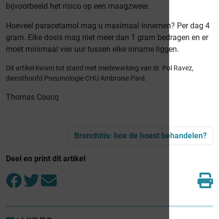
bijvoorbeeld het risico op een maagzweer.
Hoeveel paracetamol mag u maximaal innemen? Per dag 4
gram. Elke dosis mag niet meer dan 1 gram bedragen en er
moet minimaal vier uur tussen elke inname liggen.
Dit artikel kwam tot stand met medewerking van dr. Pol Ravez,
diensthoofd Pneumologie CHU Ambroise Paré.
Thomas Coucq
Bronchitis: hoe de hoest behandelen?
Deel en print dit artikel