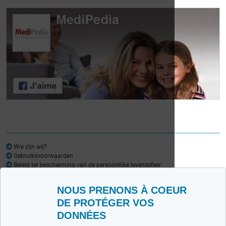
Focus op de
ademhaling
Wie zijn wij?
Gebruiksvoorwaarden
Beleid ter bescherming van de persoonlijke levenssfeer
Woordenlijst
NOUS PRENONS À COEUR
Medipedia FR
Medipedia NL
DE PROTÉGER VOS
DONNÉES
Contacteer ons