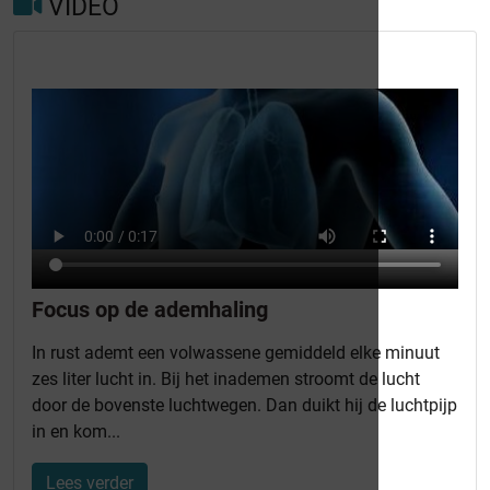
VIDEO
Focus op de ademhaling
In rust ademt een volwassene gemiddeld elke minuut
zes liter lucht in. Bij het inademen stroomt de lucht
door de bovenste luchtwegen. Dan duikt hij de luchtpijp
in en kom...
Lees verder