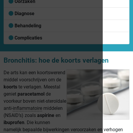
Oorzaken
Diagnose
Behandeling
Complicaties
Bronchitis: hoe de koorts verlagen
De arts kan een koortswerend
middel voorschrijven om de
koorts
te verlagen. Meestal
geniet
paracetamol
de
voorkeur boven niet-steroïdale
anti-
inflammatoire
middelen
(NSAID’s) zoals
aspirine
en
ibuprofen
. Die kunnen
namelijk bepaalde bijwerkingen veroorzaken en verhogen