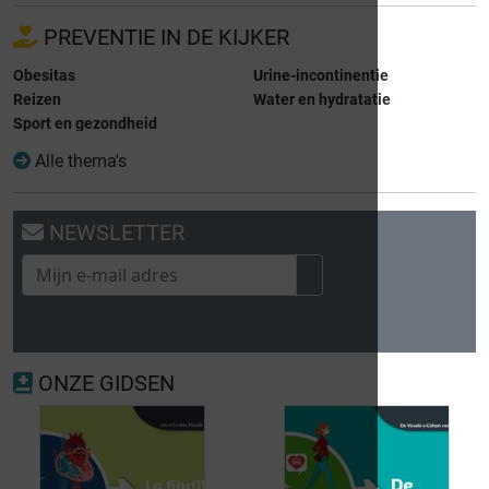
PREVENTIE IN DE KIJKER
Obesitas
Urine-incontinentie
Reizen
Water en hydratatie
Sport en gezondheid
Alle thema's
NEWSLETTER
ONZE GIDSEN