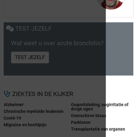
TEST JEZELF
Wat weet u over acute bronchitis?
TEST JEZELF
ZIEKTES IN DE KIJKER
Alzheimer
Oogontsteking, oogirritatie of
droge ogen
Chronische myeloïde leukemie
Overactieve blaas
Covid-19
Parkinson
Migraine en hoofdpijn
Transplantatie van organen