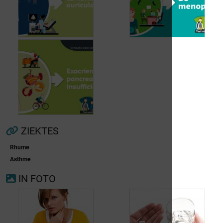
Voorkamerfibrillatie
Menopauze
ZIEKTES
Rhume
Asthme
Exocriene pancreas-
IN FOTO
insufficiëntie