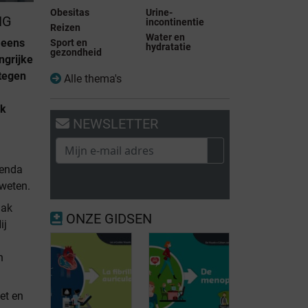
Obesitas
Urine-
NG
incontinentie
Reizen
Water en
 eens
Sport en
hydratatie
gezondheid
ngrijke
 tegen
Alle thema's
ak
NEWSLETTER
genda
fweten.
aak
ONZE GIDSEN
ij
n
et en