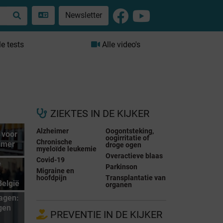
Newsletter
le tests
Alle video's
ZIEKTES IN DE KIJKER
Alzheimer
Oogontsteking,
 voor
oogirritatie of
Chronische
imer
droge ogen
myeloïde leukemie
Overactieve blaas
Covid-19
e
Parkinson
Migraine en
e
hoofdpijn
Transplantatie van
België
organen
agen:
gen
PREVENTIE IN DE KIJKER