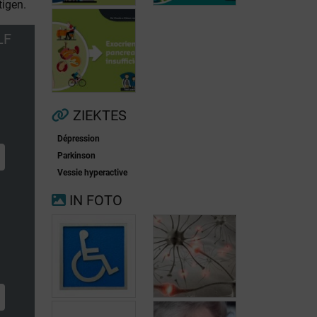
tigen.
LF
Voorkamerfibrillatie
Menopauze
ZIEKTES
Dépression
Exocriene
Parkinson
pancreas-
Vessie hyperactive
insufficiëntie
IN FOTO
n