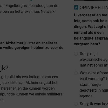
iaan Engelborghs, neuroloog aan de
OPINIEPEILI
werpen en het Ziekenhuis Netwerk
U vergeet af en toe
iets, soms ook bela
dingen. Wat zegt u
iemand als u een
belangrijke afspra
n Alzheimer juister en sneller te
vergeten bent?
en welke gevolgen hebben ze voor de
Sorry, mijn
elektronische a
laat het soms a
jk?
Was deze afspr
t gebruikt als een indicator van een
echt vandaag? H
ij de ziekte van Alzheimer gaat het
staat morgen
de hersenen en die kunnen worden
genoteerd in mij
punctie kunnen we enkele milliliters
agenda.
en.
Sorry, ik was bez