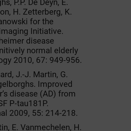
s, P.P. De Deyn, E.
on, H. Zetterberg, K.
anowski for the
maging Initiative.
heimer disease
itively normal elderly
ogy 2010, 67: 949-956.
rd, J.-J. Martin, G.
ngelborghs. Improved
r’s disease (AD) from
SF P-tau181P.
al 2009, 55: 214-218.
rtin, E. Vanmechelen, H.