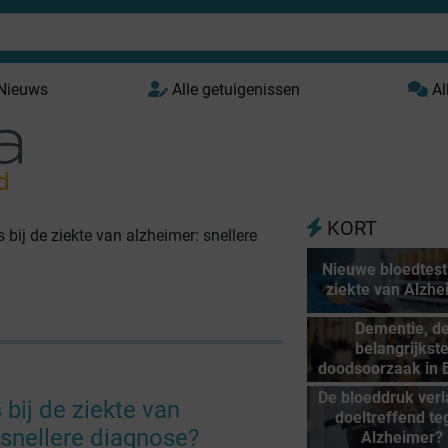
 Nieuws
Alle getuigenissen
Al
d
KORT
 bij de ziekte van alzheimer: snellere
Nieuwe bloedtest
ziekte van Alzhe
Dementie, d
belangrijkst
doodsoorzaak in 
De bloeddruk verl
bij de ziekte van
doeltreffend te
 snellere diagnose?
Alzheimer?