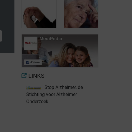
Welke kortingen
zijn beschikbaar
Hoe evolueert
bij de ziekte van
de ziekte van
Alzheimer?
Alzheimer?
De ziekte van
Alzheimer: niet
Gedragsstoornissen
alleen
en de ziekte van
geheugenstoornissen
Alzheimer
LINKS
Stop Alzheimer, de
Stichting voor Alzheimer
Onderzoek