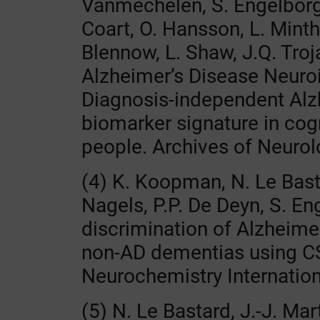
Vanmechelen, S. Engelborgh
Coart, O. Hansson, L. Minth
Blennow, L. Shaw, J.Q. Troj
Alzheimer’s Disease Neuroi
Diagnosis-independent Alz
biomarker signature in cogn
people. Archives of Neurol
(4) K. Koopman, N. Le Basta
Nagels, P.P. De Deyn, S. E
discrimination of Alzheime
non-AD dementias using C
Neurochemistry Internation
(5) N. Le Bastard, J.-J. Ma