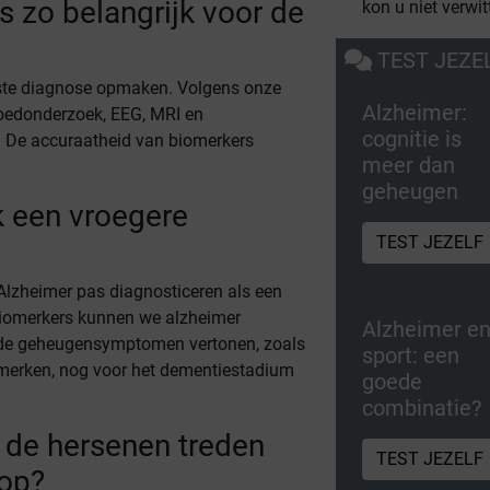
 zo belangrijk voor de
kon u niet verwit
TEST JEZE
iste diagnose opmaken. Volgens onze
Alzheimer:
loedonderzoek, EEG, MRI en
cognitie is
. De accuraatheid van biomerkers
meer dan
geheugen
 een vroegere
TEST JEZELF
Alzheimer pas diagnosticeren als een
biomerkers kunnen we alzheimer
Alzheimer e
milde geheugensymptomen vertonen, zoals
sport: een
pmerken, nog voor het dementiestadium
goede
combinatie?
 de hersenen treden
TEST JEZELF
 op?