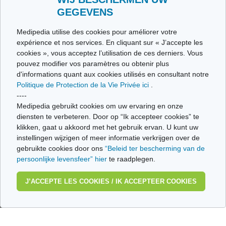
GEGEVENS
Welke kortingen zijn
Medipedia utilise des cookies pour améliorer votre
beschikbaar bij de
Hoe evolueert de
expérience et nos services. En cliquant sur « J’accepte les
ziekte van
ziekte van
cookies », vous acceptez l’utilisation de ces derniers. Vous
Alzheimer?
Alzheimer?
pouvez modifier vos paramètres ou obtenir plus
d'informations quant aux cookies utilisés en consultant notre
Politique de Protection de la Vie Privée ici
.
----
Medipedia gebruikt cookies om uw ervaring en onze
De ziekte van
diensten te verbeteren. Door op “Ik accepteer cookies” te
Alzheimer: niet
Gedragsstoornissen
klikken, gaat u akkoord met het gebruik ervan. U kunt uw
alleen
en de ziekte van
geheugenstoornissen
Alzheimer
instellingen wijzigen of meer informatie verkrijgen over de
gebruikte cookies door ons
“Beleid ter bescherming van de
persoonlijke levensfeer” hier
te raadplegen.
J’ACCEPTE LES COOKIES / IK ACCEPTEER COOKIES
LINKS
Stop Alzheimer, de Stichting voor Alzheimer
Onderzoek