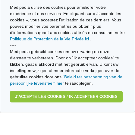
Medipedia utilise des cookies pour améliorer votre
De ziekte van
expérience et nos services. En cliquant sur « J’accepte les
Alzheimer: niet
Gedragsstoornissen
cookies », vous acceptez l’utilisation de ces derniers. Vous
alleen
en de ziekte van
pouvez modifier vos paramètres ou obtenir plus
geheugenstoornissen
Alzheimer
d'informations quant aux cookies utilisés en consultant notre
Politique de Protection de la Vie Privée ici
.
----
Medipedia gebruikt cookies om uw ervaring en onze
diensten te verbeteren. Door op “Ik accepteer cookies” te
LINKS
klikken, gaat u akkoord met het gebruik ervan. U kunt uw
instellingen wijzigen of meer informatie verkrijgen over de
Stop Alzheimer, de Stichting voor Alzheimer
gebruikte cookies door ons
“Beleid ter bescherming van de
Onderzoek
persoonlijke levensfeer” hier
te raadplegen.
J’ACCEPTE LES COOKIES / IK ACCEPTEER COOKIES
Wie zijn wij?
Gebruiksvoorwaarden
Beleid ter bescherming van de persoonlijke levenssfeer