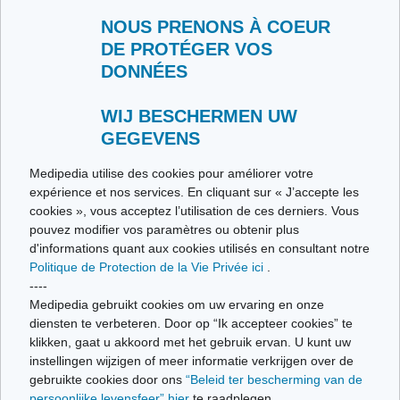
NOUS PRENONS À COEUR
DE PROTÉGER VOS
DONNÉES
Geslacht, leeftijd en
Stimulerende
constipatie
laxeermiddelen
WIJ BESCHERMEN UW
GEGEVENS
Medipedia utilise des cookies pour améliorer votre
expérience et nos services. En cliquant sur « J’accepte les
cookies », vous acceptez l’utilisation de ces derniers. Vous
pouvez modifier vos paramètres ou obtenir plus
d'informations quant aux cookies utilisés en consultant notre
Wie zijn wij?
Politique de Protection de la Vie Privée ici
.
Gebruiksvoorwaarden
----
Beleid ter bescherming van de persoonlijke levenssfeer
Medipedia gebruikt cookies om uw ervaring en onze
Woordenlijst
diensten te verbeteren. Door op “Ik accepteer cookies” te
Medipedia FR
klikken, gaat u akkoord met het gebruik ervan. U kunt uw
Medipedia NL
instellingen wijzigen of meer informatie verkrijgen over de
gebruikte cookies door ons
“Beleid ter bescherming van de
Contacteer ons
persoonlijke levensfeer” hier
te raadplegen.
Stuur ons uw getuigenis