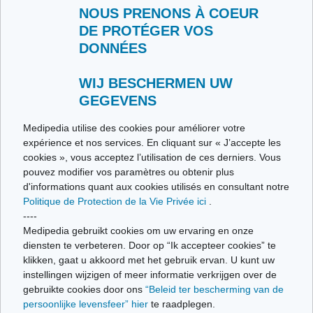
Gebruiksvoorwaarden
NOUS PRENONS À COEUR
Beleid ter bescherming van de persoonlijke levenssfeer
DE PROTÉGER VOS
Woordenlijst
DONNÉES
Medipedia FR
Medipedia NL
WIJ BESCHERMEN UW
Contacteer ons
GEGEVENS
Stuur ons uw getuigenis
Alle thema's
Medipedia utilise des cookies pour améliorer votre
Ce site respecte les principes de la charte HON Code.
expérience et nos services. En cliquant sur « J’accepte les
cookies », vous acceptez l’utilisation de ces derniers. Vous
pouvez modifier vos paramètres ou obtenir plus
d'informations quant aux cookies utilisés en consultant notre
Politique de Protection de la Vie Privée ici
.
© Vivio sa, 2014-2026 - Tous droits réservés | Avenue Gustave Demeylaan 57 -
----
1160 Brussels
Medipedia gebruikt cookies om uw ervaring en onze
diensten te verbeteren. Door op “Ik accepteer cookies” te
Laatste update: 22/07/2026
klikken, gaat u akkoord met het gebruik ervan. U kunt uw
instellingen wijzigen of meer informatie verkrijgen over de
gebruikte cookies door ons
“Beleid ter bescherming van de
persoonlijke levensfeer” hier
te raadplegen.