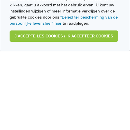
klikken, gaat u akkoord met het gebruik ervan. U kunt uw
instellingen wijzigen of meer informatie verkrijgen over de
gebruikte cookies door ons
“Beleid ter bescherming van de
persoonlijke levensfeer” hier
te raadplegen.
J’ACCEPTE LES COOKIES / IK ACCEPTEER COOKIES
Het adersysteem
Spataders
Wie zijn wij?
Gebruiksvoorwaarden
Beleid ter bescherming van de persoonlijke levenssfeer
Woordenlijst
Medipedia FR
Medipedia NL