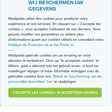
WIJ BESCHERMEN UW
GEGEVENS
Medipedia utilise des cookies pour améliorer votre
expérience et nos services. En cliquant sur « J’accepte les
cookies », vous acceptez l’utilisation de ces derniers. Vous
pouvez modifier vos paramètres ou obtenir plus
d'informations quant aux cookies utilisés en consultant notre
Politique de Protection de la Vie Privée ici
.
AINS en cas de
----
Covid-19: les fake
maladies chroniques
news les plus
et COVID-19: stop ou
Medipedia gebruikt cookies om uw ervaring en onze
loufoques
encore?
diensten te verbeteren. Door op “Ik accepteer cookies” te
klikken, gaat u akkoord met het gebruik ervan. U kunt uw
instellingen wijzigen of meer informatie verkrijgen over de
gebruikte cookies door ons
“Beleid ter bescherming van de
persoonlijke levensfeer” hier
te raadplegen.
Vaccination et Covid-
J’ACCEPTE LES COOKIES / IK ACCEPTEER COOKIES
Covid-19: le virus
19: un risque de
meurt-il au soleil?
stérilité féminine?