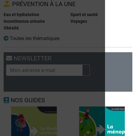
PRÉVENTION À LA UNE
Eau et hydratation
Sport et santé
Incontinence urinaire
Voyages
Obésité
Toutes les thématiques
NEWSLETTER
NOS GUIDES