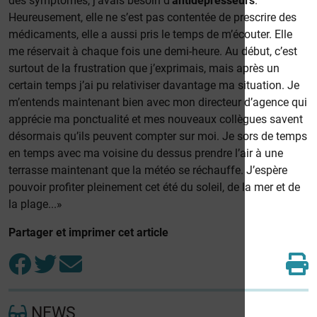
des symptomes, j’avais besoin d’
antidépresseurs
.
Heureusement, elle ne s’est pas contentée de prescrire des
médicaments, elle a aussi pris le temps de m’écouter. Elle
me réservait à chaque fois une demi-heure. Au début, c’est
surtout de la frustration que j’exprimais, mais après un
certain temps j’ai pu relativiser davantage ma situation. Je
m’entends maintenant bien avec mon directeur d’agence qui
apprécie ma ponctualité et mes nouveaux collègues savent
désormais qu’ils peuvent compter sur moi. Je sors de temps
en temps avec ma voisine du dessus prendre l’air à une
terrasse maintenant que la météo se réchauffe. J’espère
pouvoir profiter pleinement cet été du soleil, de la mer et de
la plage...»
Partager et imprimer cet article
NEWS