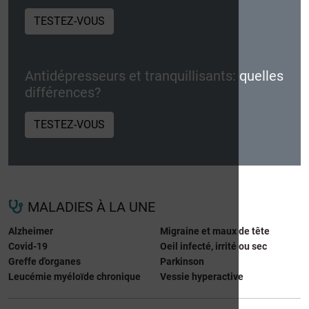
TESTEZ-VOUS
Antidépresseurs et tranquillisants: quelles
différences?
TESTEZ-VOUS
MALADIES À LA UNE
Alzheimer
Migraine et maux de tête
Covid-19
Oeil infecté, irrité ou sec
Greffe d'organes
Parkinson
Leucémie myéloïde chronique
Vessie hyperactive