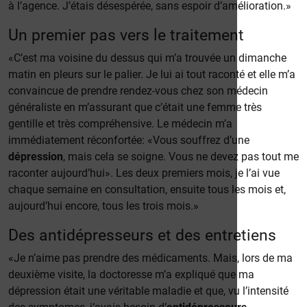
à l’agence. J’étais désespérée, sans espoir d’amélioration.»
Un premier pas vers le traitement
«C’est ma voisine du dessus qui m’a trouvée un dimanche
matin en pleurs sur le palier. Je lui ai tout raconté et elle m’a
convaincue de prendre rendez-vous chez son médecin
généraliste en m’assurant que c’était une femme très
gentille et très compréhensive. Le médecin m’a
immédiatement réconfortée: «Vous souffrez d’une
dépression
, mais cela se soigne. Vous ne devez pas tout me
raconter aujourd’hui». Les deux premiers mois, je l’ai vue
chaque semaine en consultation, ensuite tous les mois et,
aujourd’hui encore, tous les trois mois.»
Des antidépresseurs et des entretiens
«Je n’aime pas prendre des médicaments. Mais, lors de ma
deuxième visite, la doctoresse m’a expliqué que ma
dépression était une véritable maladie et que, vu l’intensité