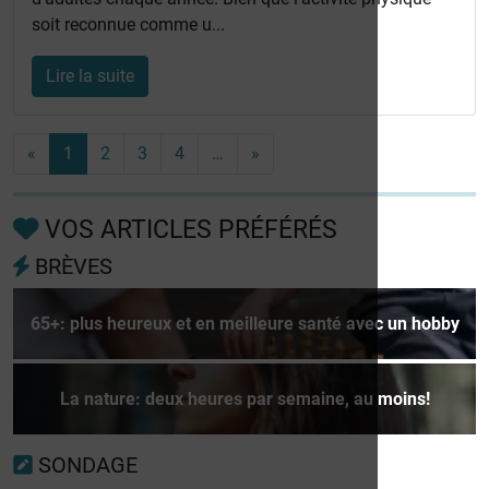
soit reconnue comme u...
Lire la suite
«
1
2
3
4
…
»
VOS ARTICLES PRÉFÉRÉS
BRÈVES
65+: plus heureux et en meilleure santé avec un hobby
La nature: deux heures par semaine, au moins!
SONDAGE