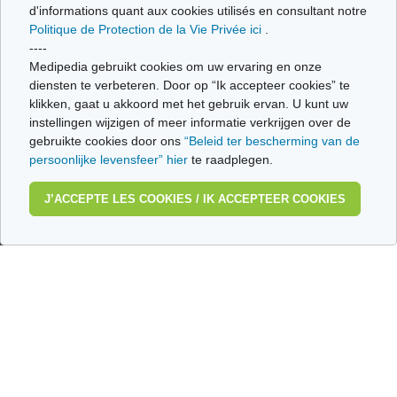
Similes
d'informations quant aux cookies utilisés en consultant notre
Politique de Protection de la Vie Privée ici
.
La Réponse du Psy
----
Medipedia gebruikt cookies om uw ervaring en onze
diensten te verbeteren. Door op “Ik accepteer cookies” te
klikken, gaat u akkoord met het gebruik ervan. U kunt uw
instellingen wijzigen of meer informatie verkrijgen over de
Qui sommes nous ?
gebruikte cookies door ons
“Beleid ter bescherming van de
Conditions d’Utilisation
persoonlijke levensfeer” hier
te raadplegen.
Politique de Protection de la Vie privée
J’ACCEPTE LES COOKIES / IK ACCEPTEER COOKIES
Glossaire
Medipedia FR
Medipedia NL
Contactez-nous
Envoyez-nous vos témoignages
Toutes les thématiques
Ce site respecte les principes de la charte HON Code.