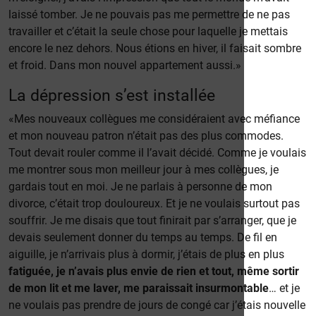
laissé tomber. Je ne pouvais pas me permettre de ne pas
travailler et c’était la seule chose pour laquelle je mettais
encore le nez dehors. Nous étions en hiver, il faisait sombre
et froid. Dans mon nouvel appartement aussi.»
La dépression s’est installée
«Mes nouveaux collègues me considéraient avec méfiance
et mon nouveau patron n’était pas des plus commodes.
Tout devait rouler comme il l’avait décidé. Comme je voulais
me montrer sous mon meilleur jour à mes collègues, je
gardais tout en moi. Je ne parlais à personne de mon
divorce, c’était trop douloureux. Et je ne voulais surtout pas
souffrir. Je me disais que tout finirait par s’arranger, que je
devais seulement donner du temps au temps. De fil en
aiguille, je n’arrivais plus à dormir, j’étais de plus en plus
fatiguée, je n’avais plus envie de rien et tout, même sortir
de mon lit et me laver, me paraissait insurmontable
… et je
ne voulais pas prendre de jours de congé car j’étais nouvelle