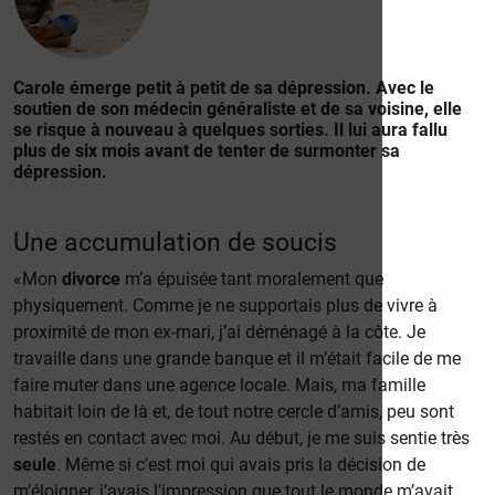
Carole émerge petit à petit de sa dépression. Avec le
soutien de son médecin généraliste et de sa voisine, elle
se risque à nouveau à quelques sorties. Il lui aura fallu
plus de six mois avant de tenter de surmonter sa
dépression.
Une accumulation de soucis
«Mon
divorce
m’a épuisée tant moralement que
physiquement. Comme je ne supportais plus de vivre à
proximité de mon ex-mari, j’ai déménagé à la côte. Je
travaille dans une grande banque et il m’était facile de me
faire muter dans une agence locale. Mais, ma famille
habitait loin de là et, de tout notre cercle d’amis, peu sont
restés en contact avec moi. Au début, je me suis sentie très
seule
. Même si c’est moi qui avais pris la décision de
m’éloigner, j’avais l’impression que tout le monde m’avait