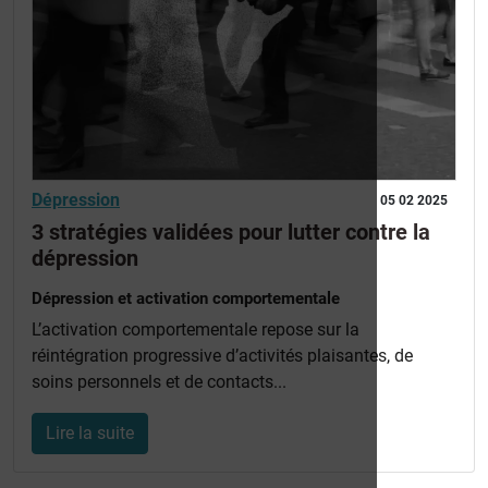
Dépression
05 02 2025
3 stratégies validées pour lutter contre la
dépression
Dépression et activation comportementale
L’activation comportementale repose sur la
réintégration progressive d’activités plaisantes, de
soins personnels et de contacts...
Lire la suite