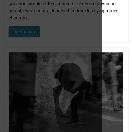
question simple et très concrète: l’exercice physique
peut-il, chez l’adulte dépressif, réduire les symptômes,
et comm...
Lire la suite