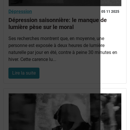
Dépression
05 11 2025
Dépression saisonnière: le manque de
lumière pèse sur le moral
Ses recherches montrent que, en moyenne, une
personne est exposée à deux heures de lumière
naturelle par jour en été, contre à peine 30 minutes en
hiver. Cette carence lu...
Lire la suite