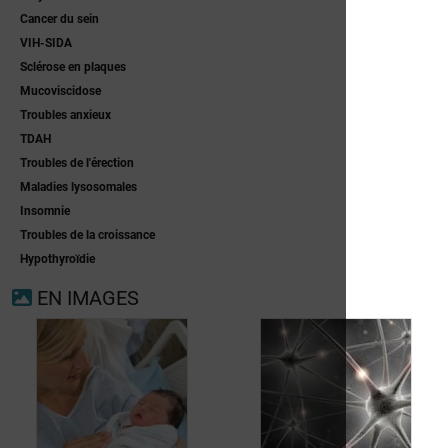
Cancer du sein
VIH-SIDA
Sclérose en plaques
Mucoviscidose
Troubles anxieux
TDAH
Troubles de l'érection
Maladies lysosomales
Insomnie
Troubles de la croissance
Hypothyroïdie
EN IMAGES