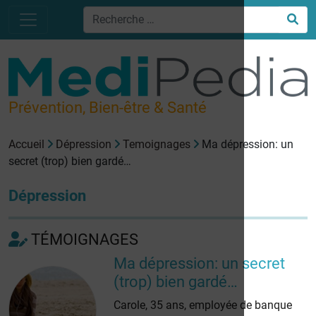
Prévention, Bien-être & Santé
Accueil
Dépression
Temoignages
Ma dépression: un
secret (trop) bien gardé…
Dépression
TÉMOIGNAGES
Ma dépression: un secret
(trop) bien gardé…
Carole, 35 ans, employée de banque