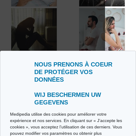
Focus sur la
Quels sont les
dépression du post-
mécanismes de la
partum
dépression?
NOUS PRENONS À COEUR
DE PROTÉGER VOS
La dépression
DONNÉES
touche-t-elle plus
Les conséquences
souvent les
familiales et sociales
femmes?
de la dépression
WIJ BESCHERMEN UW
GEGEVENS
Medipedia utilise des cookies pour améliorer votre
expérience et nos services. En cliquant sur « J’accepte les
LIENS
cookies », vous acceptez l’utilisation de ces derniers. Vous
pouvez modifier vos paramètres ou obtenir plus