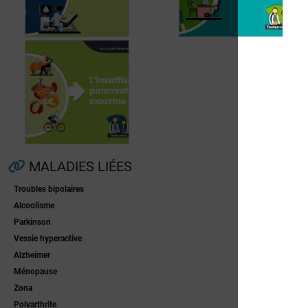
Fibrillation
auriculaire
Ménopause
MALADIES LIÉES
Troubles bipolaires
Insuffisance
Alcoolisme
pancréatique
Parkinson
exocrine
Vessie hyperactive
Alzheimer
Ménopause
Zona
Polyarthrite