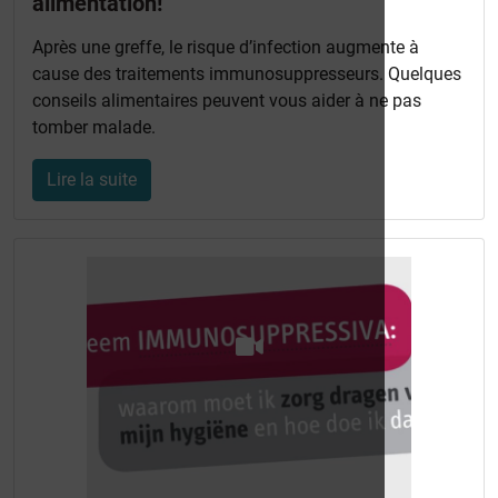
alimentation!
Après une greffe, le risque d’infection augmente à
cause des traitements immunosuppresseurs. Quelques
conseils alimentaires peuvent vous aider à ne pas
tomber malade.
Lire la suite