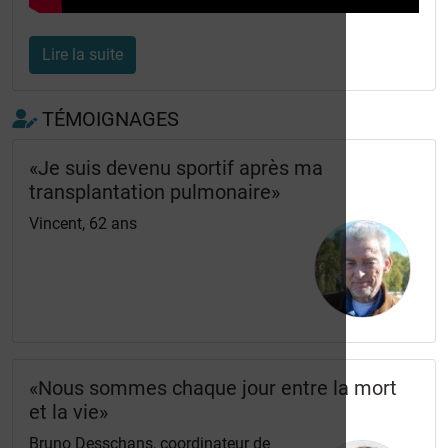
Lire la suite
TÉMOIGNAGES
«Je suis devenu sportif après ma
transplantation pulmonaire»
Vincent, 62 ans
«Nous sommes chaque jour entre la mort
et la vie»
Bruno Desschans, coordinateur de