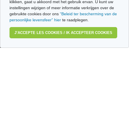
klikken, gaat u akkoord met het gebruik ervan. U kunt uw
instellingen wijzigen of meer informatie verkrijgen over de
EN VIDEOS
gebruikte cookies door ons
“Beleid ter bescherming van de
persoonlijke levensfeer” hier
te raadplegen.
Bağışıklık sisteminiz
Nakil sonrası
baskılanıyor mu?
etkileşimler nasıl
Beslenmenizi
J’ACCEPTE LES COOKIES / IK ACCEPTEER COOKIES
engellenir?
değiştirin!
Après la greffe:
pourquoi et
Immunodéprimé?
comment se
Adaptez votre
protéger du soleil?
alimentation!
Immunodéprimé:
pourquoi et
Après une greffe: