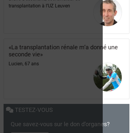
transplantation à l’UZ Leuven
«La transplantation rénale m’a donné une
seconde vie»
Lucien, 67 ans
TESTEZ-VOUS
Que savez-vous sur le don d’organes?