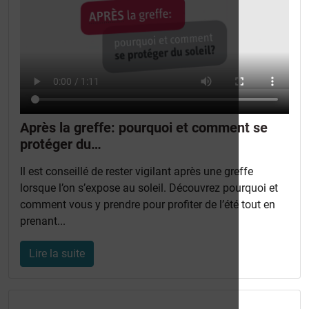
Après la greffe: pourquoi et comment se
protéger du…
Il est conseillé de rester vigilant après une greffe
lorsque l’on s’expose au soleil. Découvrez pourquoi et
comment vous y prendre pour profiter de l’été tout en
prenant...
Lire la suite