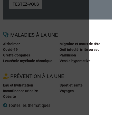
TESTEZ-VOUS
MALADIES À LA UNE
Alzheimer
Migraine et maux de tête
Covid-19
Oeil infecté, irrité ou sec
Greffe d'organes
Parkinson
Leucémie myéloïde chronique
Vessie hyperactive
PRÉVENTION À LA UNE
Eau et hydratation
Sport et santé
Incontinence urinaire
Voyages
Obésité
Toutes les thématiques