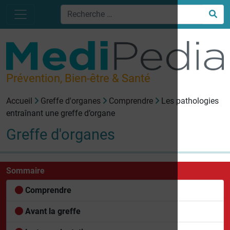
Prévention, Bien-être & Santé
Accueil
Greffe d'organes
Comprendre
Les pathologies
entraînant une greffe d’organe
Greffe d'organes
Sommaire
Comprendre
Avant la greffe