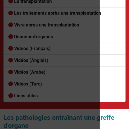
La transplantation
Les traitements après une transplantation
Vivre après une transplantation
Donneur d'organes
Vidéos (Français)
Vidéos (Anglais)
Vidéos (Arabe)
Vidéos (Turc)
Liens utiles
Les pathologies entraînant une greffe
d’organe