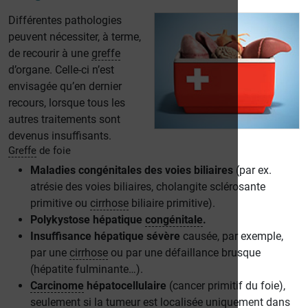
Différentes pathologies
peuvent nécessiter, à terme,
de recourir à une
greffe
d’organe. Celle-ci n’est
envisagée qu’en dernier
recours, lorsque tous les
autres traitements sont
devenus insuffisants.
Greffe
de foie
Maladies congénitales des voies biliaires
(par ex.
atrésie des voies biliaires, cholangite sclérosante
primitive ou
cirrhose
biliaire primitive).
Polykystose hépatique
congénitale
.
Insuffisance hépatique sévère
causée, par exemple,
par une
cirrhose
ou par une défaillance brusque
(hépatite fulminante…).
Carcinome
hépatocellulaire
(cancer primitif du foie),
seulement si la tumeur est localisée uniquement dans