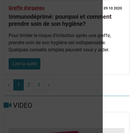
Greffe d'organes
09 10 2020
Immunodéprimé: pourquoi et comment
prendre soin de son hygiène?
Pour limiter le risque d’infection après une greffe,
prendre soin de son hygiène est indispensable.
Quelques conseils simples peuvent vous y aider.
Lire la suite
«
1
2
3
»
VIDEO