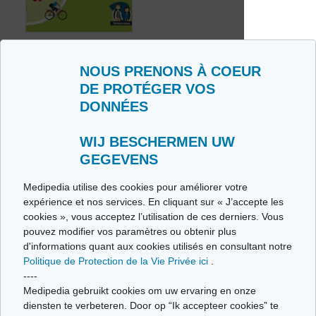
auriculaire
Ménopause
MALADIES LIÉES
NOUS PRENONS À COEUR
EN IMAGES
DE PROTÉGER VOS
Insuffisance
DONNÉES
pancréatique
exocrine
WIJ BESCHERMEN UW
GEGEVENS
Medipedia utilise des cookies pour améliorer votre
expérience et nos services. En cliquant sur « J’accepte les
cookies », vous acceptez l’utilisation de ces derniers. Vous
pouvez modifier vos paramètres ou obtenir plus
d'informations quant aux cookies utilisés en consultant notre
Nakil sonrası,
Politique de Protection de la Vie Privée ici
.
ilacınızı doğru
Nakil sonrası
----
şekilde almak neden
ilaçların doğru alımı
Medipedia gebruikt cookies om uw ervaring en onze
önemlidir?
için öneriler
diensten te verbeteren. Door op “Ik accepteer cookies” te