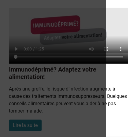
Immunodéprimé? Adaptez votre
alimentation!
Après une greffe, le risque d’infection augmente à
cause des traitements immunosuppresseurs. Quelques
conseils alimentaires peuvent vous aider à ne pas
tomber malade.
Lire la suite