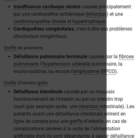
Insuffisance cardiaque
sévère
causée principalement
par une cardiopathie ischémique (
infarctus
) et une
cardiomyopathie dilatée et hypertrophique
.
Cardiopathies congénitales
, c’est-à-dire des problèmes
structuraux congénitaux.
Greffe
de poumons
Défaillance pulmonaire terminale
causée par la
fibrose
pulmonaire
,
l’
hypertension artérielle
pulmonaire
, la
mucoviscidose
, ou encore l’
emphysème
(
BPCO
)
.
Greffe
d’intestin
grêle
Défaillance intestinale
causée par un mauvais
fonctionnement de l’intestin ou par un intestin trop
court (par exemple après une
résection
intestinale). Les
patients ayant une défaillance intestinale entrent en
ligne de compte pour une
greffe
d’intestin, en cas de
complications sévères à la suite de l’alimentation
artificielle dont ils sont dépendants; à savoir défaillance