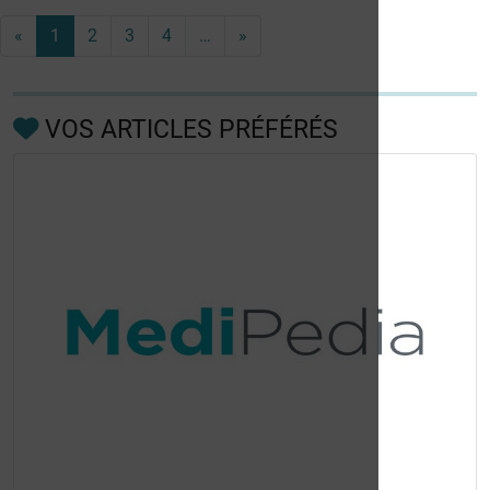
«
1
2
3
4
…
»
VOS ARTICLES PRÉFÉRÉS