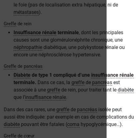
le foie (pas de localisation extra hépatique, ni de
métastases
).
Greffe
de rein
Insuffisance rénale
terminale
, dont les principales
causes sont une glomérulonéphrite chronique, une
néphropathie
diabétique, une polykystose rénale ou
encore une néphrosclérose hypertensive.
Greffe
de
pancréas
Diabète
de type 1 compliqué d’une
insuffisance rénale
terminale
.
Dans ce cas, la
greffe
de
pancréas
est
associée à une
greffe
de rein, pour traiter tant le
diabète
que l’
insuffisance rénale
.
Dans des cas rares, une
greffe
de
pancréas
isolée peut
aussi être indiquée: par exemple en cas de complications du
diabète
pouvant être fatales (
coma
hypoglycémique…).
Greffe
de cœur