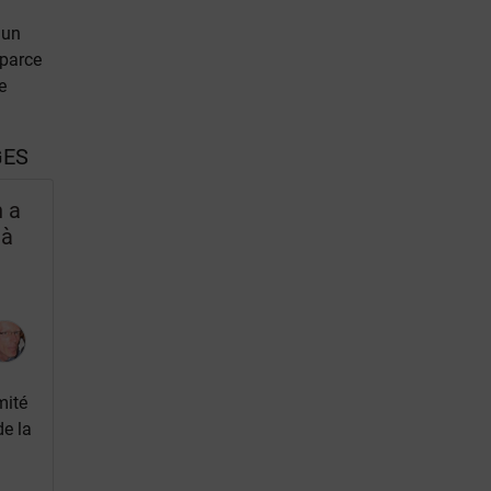
 un
 parce
e
GES
n a
 à
mité
de la