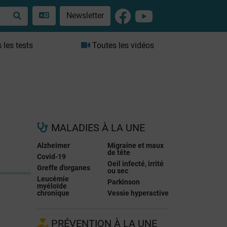
Newsletter
les tests
Toutes les vidéos
MALADIES À LA UNE
Alzheimer
Migraine et maux
de tête
Covid-19
Oeil infecté, irrité
Greffe d'organes
ou sec
Leucémie
Parkinson
myéloïde
chronique
Vessie hyperactive
PRÉVENTION À LA UNE