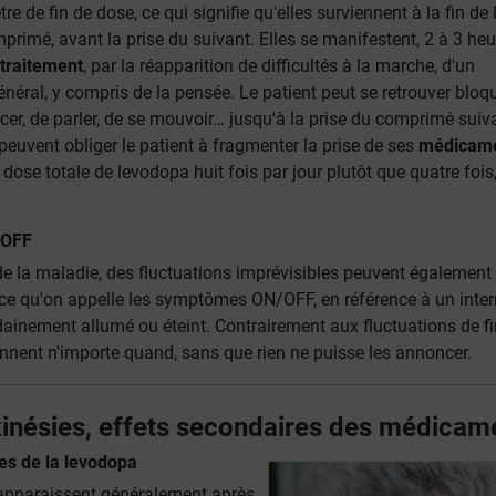
re de fin de dose, ce qui signifie qu'elles surviennent à la fin de l
rimé, avant la prise du suivant. Elles se manifestent, 2 à 3 heu
traitement
, par la réapparition de difficultés à la marche, d'un
néral, y compris de la pensée. Le patient peut se retrouver bloqu
er, de parler, de se mouvoir… jusqu'à la prise du comprimé suiv
peuvent obliger le patient à fragmenter la prise de ses
médicam
ose totale de levodopa huit fois par jour plutôt que quatre fois
/OFF
de la maladie, des fluctuations imprévisibles peuvent également
t ce qu'on appelle les symptômes ON/OFF, en référence à un inter
dainement allumé ou éteint. Contrairement aux fluctuations de fi
ennent n'importe quand, sans que rien ne puisse les annoncer.
kinésies, effets secondaires des médicam
es de la levodopa
apparaissent généralement après