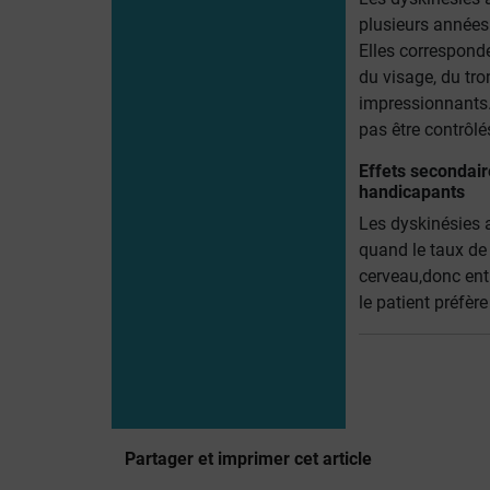
plusieurs année
Elles correspond
du visage, du tr
impressionnants
pas être contrôlés
Effets secondai
handicapants
Les dyskinésies 
quand le taux d
cerveau,donc entr
le patient préfèr
Partager et imprimer cet article