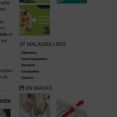
'effet
res
é,
ant.
Fibrillation
ents
en
auriculaire
Ménopause
, par
MALADIES LIÉES
Dépression
Insuffisance
Vessie hyperactive
pancréatique
Alzheimer
exocrine
rupteur
Constipation
n de
Dystonie
EN IMAGES
ents