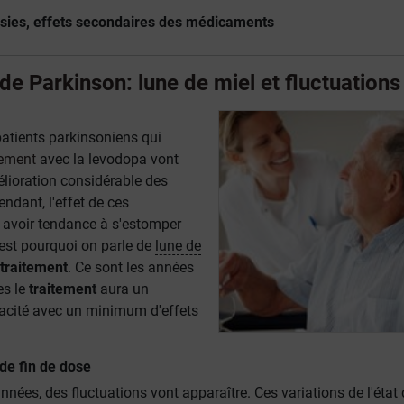
ésies, effets secondaires des médicaments
de Parkinson: lune de miel et fluctuations
patients parkinsoniens qui
tement
avec la levodopa vont
élioration considérable des
endant, l'effet de ces
 avoir tendance à s'estomper
'est pourquoi on parle de
lune de
traitement
. Ce sont les années
es le
traitement
aura un
acité avec un minimum d'effets
 de fin de dose
nées, des fluctuations vont apparaître. Ces variations de l'état