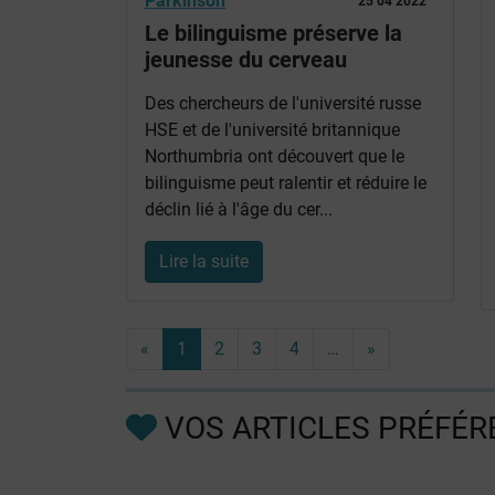
Parkinson
25 04 2022
Le bilinguisme préserve la
jeunesse du cerveau
Des chercheurs de l'université russe
HSE et de l'université britannique
Northumbria ont découvert que le
bilinguisme peut ralentir et réduire le
déclin lié à l'âge du cer...
Lire la suite
«
1
2
3
4
…
»
VOS ARTICLES PRÉFÉR