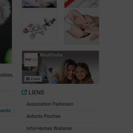
Maladie de
Ralentir
Parkinson: qui
l'évolution de la
est le plus
maladie de
touché?
Parkinson
Les
La levodopa
anticholinergiques
pour traiter la
pour traiter la
sibles,
maladie de
maladie de
Parkinson
Parkinson
LIENS
Association Parkinson
ments
Aidants Proches
Infor-Homes Wallonie