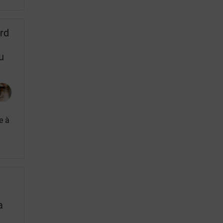
rd
u
e à
a