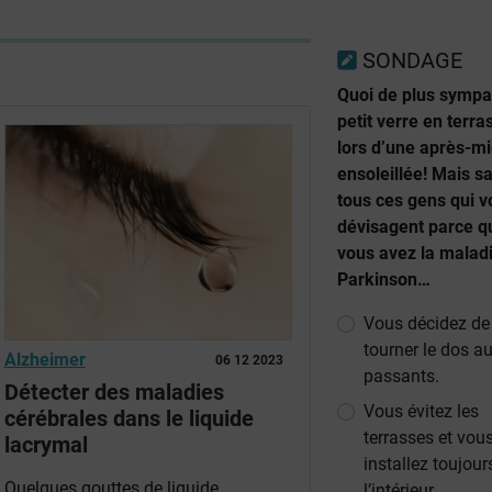
SONDAGE
Quoi de plus sympa
petit verre en terra
lors d’une après-mi
ensoleillée! Mais s
tous ces gens qui 
dévisagent parce q
vous avez la malad
Parkinson…
Vous décidez de
tourner le dos a
Alzheimer
06 12 2023
passants.
Détecter des maladies
Vous évitez les
cérébrales dans le liquide
terrasses et vou
lacrymal
installez toujour
Quelques gouttes de liquide
l’intérieur.