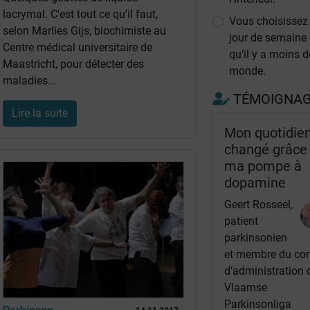
lacrymal. C'est tout ce qu'il faut,
Vous choisissez
selon Marlies Gijs, biochimiste au
jour de semaine
Centre médical universitaire de
qu’il y a moins d
Maastricht, pour détecter des
monde.
maladies...
TÉMOIGNA
Lire la suite
Mon quotidie
changé grâce
ma pompe à
dopamine
Geert Rosseel,
patient
parkinsonien
et membre du co
d’administration 
Vlaamse
Parkinsonliga