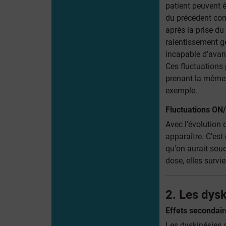
patient peuvent êt
du précédent comp
après la prise du
ralentissement gé
incapable d'avanc
Ces fluctuations 
prenant la même d
exemple.
Fluctuations ON
Avec l'évolution 
apparaître. C'es
qu'on aurait sou
dose, elles survi
2. Les dys
Effets secondair
Les dyskinésies 