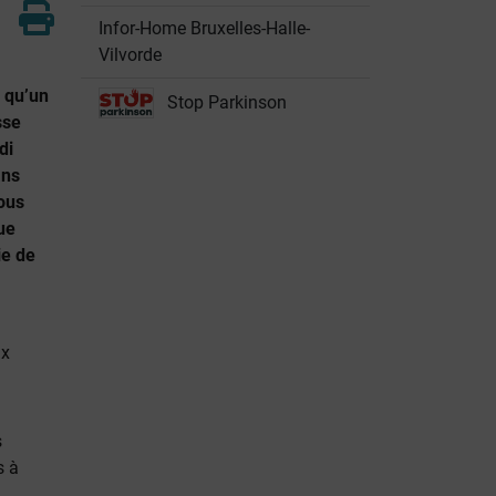
Infor-Home Bruxelles-Halle-
Vilvorde
 qu’un
Stop Parkinson
sse
di
ans
vous
ue
ie de
ux
s
s à