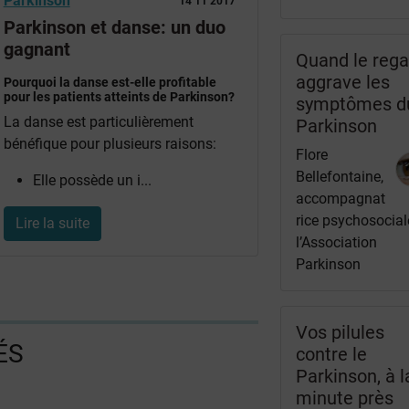
Parkinson
14 11 2017
Parkinson et danse: un duo
gagnant
Quand le rega
aggrave les
Pourquoi la danse est-elle profitable
pour les patients atteints de Parkinson?
symptômes d
La danse est particulièrement
Parkinson
bénéfique pour plusieurs raisons:
Flore
Bellefontaine,
Elle possède un i...
accompagnat
rice psychosocial
Lire la suite
l’Association
Parkinson
Vos pilules
ÉS
contre le
Parkinson, à l
minute près