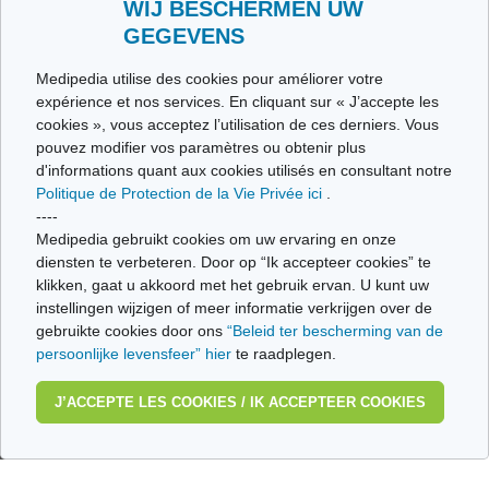
WIJ BESCHERMEN UW
GEGEVENS
Ce site respecte les principes de la charte HON Code.
Medipedia utilise des cookies pour améliorer votre
expérience et nos services. En cliquant sur « J’accepte les
cookies », vous acceptez l’utilisation de ces derniers. Vous
pouvez modifier vos paramètres ou obtenir plus
© Vivio sa, 2014-2026 - Tous droits réservés | Avenue Gustave Demeylaan 57 -
d'informations quant aux cookies utilisés en consultant notre
1160 Brussels
Politique de Protection de la Vie Privée ici
.
Dernière mise à jour: 22/07/2026
----
Medipedia gebruikt cookies om uw ervaring en onze
diensten te verbeteren. Door op “Ik accepteer cookies” te
klikken, gaat u akkoord met het gebruik ervan. U kunt uw
instellingen wijzigen of meer informatie verkrijgen over de
gebruikte cookies door ons
“Beleid ter bescherming van de
persoonlijke levensfeer” hier
te raadplegen.
J’ACCEPTE LES COOKIES / IK ACCEPTEER COOKIES