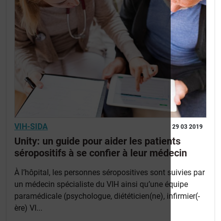
VIH-SIDA
29 03 2019
Unity: un guide pour aider les patients
séropositifs à se confier à leur médecin
À l’hôpital, les personnes séropositives sont suivies par
un médecin spécialiste du VIH ainsi qu’une équipe
paramédicale (psychologue, diététicien(ne), infirmier(-
ère) VI...