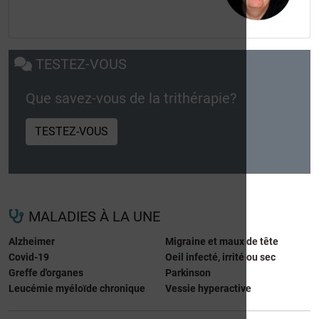
TESTEZ-VOUS
Que savez-vous de la trithérapie?
TESTEZ-VOUS
MALADIES À LA UNE
Alzheimer
Migraine et maux de tête
Covid-19
Oeil infecté, irrité ou sec
Greffe d'organes
Parkinson
Leucémie myéloïde chronique
Vessie hyperactive