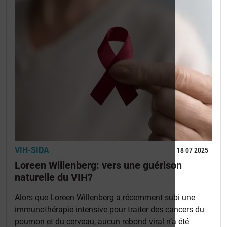
VIH-SIDA
18 07 2025
Loreen Willenberg: vers une guérison
naturelle du VIH?
Alors que Loreen Willenberg a récemment subi une
immunothérapie intensive pour traiter des cancers du
poumon et du cerveau, aucun rebond viral n’a été