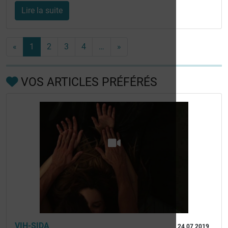
Lire la suite
«
1
2
3
4
…
»
VOS ARTICLES PRÉFÉRÉS
VIH-SIDA
24 07 2019