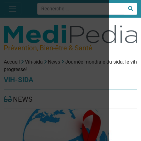
Prévention, Bien-être & Santé
Accueil
Vih-sida
News
Journée mondiale du sida: le vih
progresse!
VIH-SIDA
NEWS