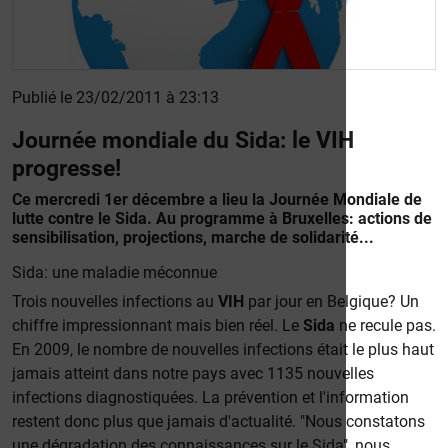
Publié le 23/02/2011 à 23:13
Journée mondiale du Sida: le VIH
progresse!
Ce mercredi 1er décembre a lieu la Journée Mondiale de
lutte contre le Sida. Au programme à Bruxelles: actions de
sensibilisation, projections, marche de solidarité...
Sida: une maladie méconnue
Trois nouvelles infections au
VIH
par jour en Belgique? Un
chiffre impressionnant mais bien réel. Le
Sida
ne recule pas.
En 2009, le nombre de nouvelles infections était le plus haut
jamais atteint dans notre pays avec 1135 nouvelles
infections diagnostiquées. La prévention et l'information
restent donc plus que jamais d'actualité. "Nous constatons
une dégradation des connaissances sur le Sida", nous