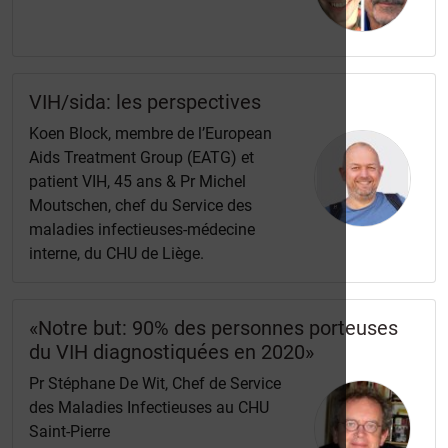
VIH/sida: les perspectives
Koen Block, membre de l’European
Aids Treatment Group (EATG) et
patient VIH, 45 ans & Pr Michel
Moutschen, chef du Service des
maladies infectieuses-médecine
interne, du CHU de Liège.
«Notre but: 90% des personnes porteuses
du VIH diagnostiquées en 2020»
Pr Stéphane De Wit, Chef de Service
des Maladies Infectieuses au CHU
Saint-Pierre