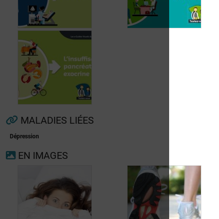
Fibrillation
auriculaire
Ménopause
MALADIES LIÉES
Dépression
Insuffisance
EN IMAGES
pancréatique
exocrine