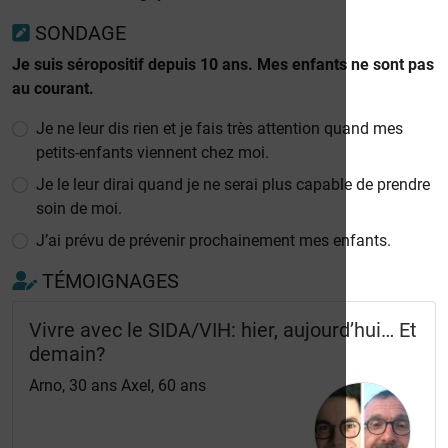
SONDAGE
Je suis séropositif depuis 10 ans. Mes enfants ne sont pas
au courant.
Je ne leur dis rien et je fais très attention quand mes
petits-enfants viennent chez moi.
Je le leur dirai quand je ne serai plus capable de prendre
soin de moi.
J’ai prévu de prévenir prochainement mes enfants.
TÉMOIGNAGES
Vivre avec le SIDA/VIH: hier, aujourd’hui… Et
demain?
Arno, 30 ans Axel, 60 ans