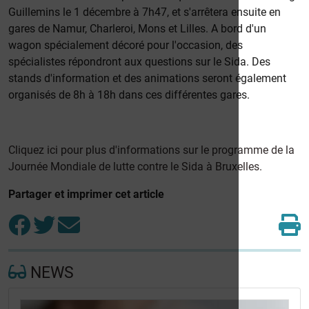
Guillemins le 1 décembre à 7h47, et s'arrêtera ensuite en
gares de Namur, Charleroi, Mons et Lilles. A bord d'un
wagon spécialement décoré pour l'occasion, des
spécialistes répondront aux questions sur le Sida. Des
stands d'information et des animations seront également
organisés de 8h à 18h dans ces différentes gares.
Cliquez ici pour plus d'informations sur le programme de la
Journée Mondiale de lutte contre le Sida à Bruxelles.
Partager et imprimer cet article
NEWS