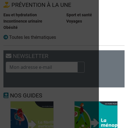
PRÉVENTION À LA UNE
Eau et hydratation
Sport et santé
Incontinence urinaire
Voyages
Obésité
Toutes les thématiques
NEWSLETTER
NOS GUIDES