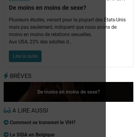
De moins en moins de sexe?
Plusieurs études, venant pour la plupart des États-Unis
mais pas seulement, indiquent que nous avons de
moins en moins de relations sexuelles.
Aux USA, 23% des adultes d...
Lire la suite
BRÈVES
De moins en moins de sexe?
A LIRE AUSSI
Comment se transmet le VIH?
Le SIDA en Belgique