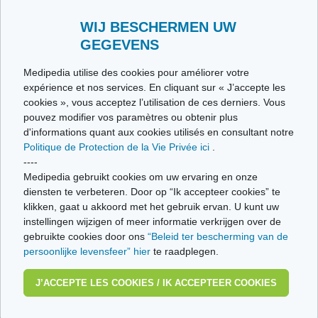
WIJ BESCHERMEN UW
GEGEVENS
Le cycle viral du
VIH
Medipedia utilise des cookies pour améliorer votre
expérience et nos services. En cliquant sur « J’accepte les
cookies », vous acceptez l’utilisation de ces derniers. Vous
pouvez modifier vos paramètres ou obtenir plus
LIENS
d'informations quant aux cookies utilisés en consultant notre
Politique de Protection de la Vie Privée ici
.
Plate-Forme Prévention Sida
----
Medipedia gebruikt cookies om uw ervaring en onze
Aide Info Sida asbl
diensten te verbeteren. Door op “Ik accepteer cookies” te
klikken, gaat u akkoord met het gebruik ervan. U kunt uw
HivMix
instellingen wijzigen of meer informatie verkrijgen over de
gebruikte cookies door ons
“Beleid ter bescherming van de
Vidéo de l'association AIDES
persoonlijke levensfeer” hier
te raadplegen.
J’ACCEPTE LES COOKIES / IK ACCEPTEER COOKIES