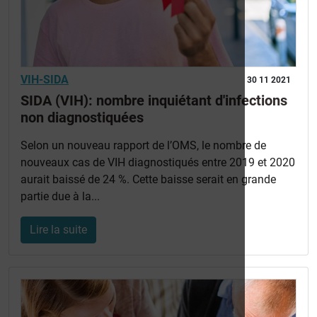
VIH-SIDA
30 11 2021
SIDA (VIH): nombre inquiétant d'infections
non diagnostiquées
Selon un nouveau rapport de l’OMS, le nombre de
nouveaux cas de VIH diagnostiqués entre 2019 et 2020
aurait baissé de 24 %. Cette baisse serait en grande
partie due à la...
Lire la suite