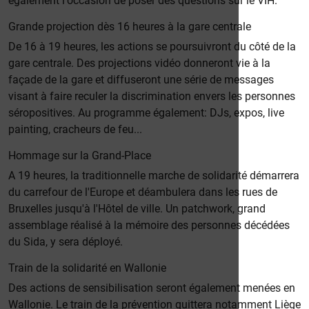
également l'occasion de poser des questions sur le VIH.
Grande projection dès 16 heures à la gare centrale
De 16 à 19 heures, les actions se poursuivront du côté de la
gare centrale. Des projections vidéo donneront vie à la
façade de la gare et diffuseront une série de messages
visant à faire reculer la discrimination envers les personnes
séropositives. Au programme également: DJs, expos, live
painting, cracheurs de feu...
Hommage sur la Grand-Place
A 19 heures, la traditionnelle marche de solidarité démarrera
du carrefour de l'Europe et déambulera dans les rues de
Bruxelles jusqu'à l'Hôtel de ville. Un patchwork, grand
assemblage réalisé à la mémoire des personnes décédées
du Sida, y sera déployé.
Train de la solidarité en Wallonie
Des actions de sensibilisation seront également menées en
Wallonie. Le train de la prévention quittera notamment Liège