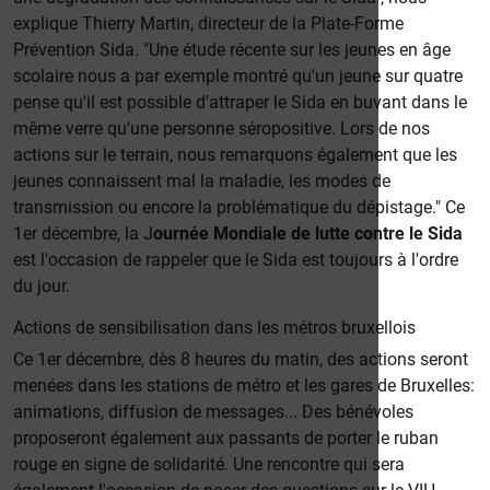
explique Thierry Martin, directeur de la Plate-Forme
Prévention Sida. "Une étude récente sur les jeunes en âge
scolaire nous a par exemple montré qu'un jeune sur quatre
pense qu'il est possible d'attraper le Sida en buvant dans le
même verre qu'une personne séropositive. Lors de nos
actions sur le terrain, nous remarquons également que les
jeunes connaissent mal la maladie, les modes de
transmission ou encore la problématique du dépistage." Ce
1er décembre, la J
ournée Mondiale de lutte contre le Sida
est l'occasion de rappeler que le Sida est toujours à l'ordre
du jour.
Actions de sensibilisation dans les métros bruxellois
Ce 1er décembre, dès 8 heures du matin, des actions seront
menées dans les stations de métro et les gares de Bruxelles:
animations, diffusion de messages... Des bénévoles
proposeront également aux passants de porter le ruban
rouge en signe de solidarité. Une rencontre qui sera