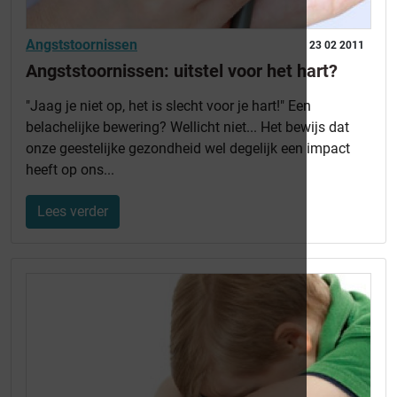
Angststoornissen
23 02 2011
Angststoornissen: uitstel voor het hart?
"Jaag je niet op, het is slecht voor je hart!" Een
belachelijke bewering? Wellicht niet... Het bewijs dat
onze geestelijke gezondheid wel degelijk een impact
heeft op ons...
Lees verder