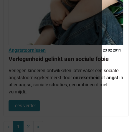
Angststoornissen
23 02 2011
Verlegenheid gelinkt aan sociale fobie
Verlegen kinderen ontwikkelen later vaker een
sociale
angststoornis
gekenmerkt
door
onzekerheid
of
angst
in
alledaagse, sociale situaties, gecombineerd met
vermijdi...
Lees verder
«
1
2
»