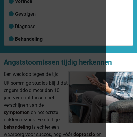
Vormen
Gevolgen
Diagnose
Behandeling
Angststoornissen tijdig herkennen
Een wedloop tegen de tijd
Uit sommige studies blijkt dat
er gemiddeld meer dan 10
jaar verloopt tussen het
verschijnen van de
symptomen
en het eerste
doktersbezoek. Een tijdige
behandeling
is echter een
waarborg voor succes, nog vóór
depressie
en