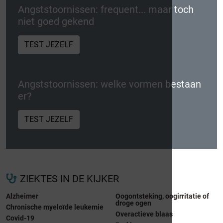
Angststoornissen: frequent... maar toch
niet goed gekend
TEST JEZELF
Angststoornissen: welke vormen bestaan
er?
TEST JEZELF
ZIEKTES IN DE KIJKER
Alzheimer
Oogontsteking, oogirritatie of
droge ogen
Chronische myeloïde leukemie
Overactieve blaas
Covid-19