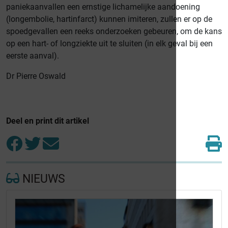
paniekaanvallen een ernstige lichamelijke aandoening
(longembolie, hartinfarct) kunnen imiteren, zullen er op de
spoedgevallen een reeks onderzoeken gebeuren, om de kans
op een hart- of longziekte uit te sluiten (in elk geval bij een
eerste aanval).
Dr Pierre Oswald
Deel en print dit artikel
NIEUWS