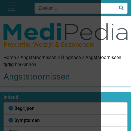
Preventie, Welzijn & Gezondheid
Home
Angststoornissen
Diagnose
Angststoornissen
tijdig herkennen
Angststoornissen
Inhoud
Begrijpen
Symptomen