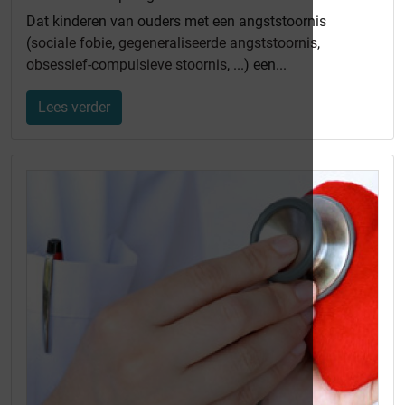
Dat kinderen van ouders met een angststoornis
(
sociale fobie
,
gegeneraliseerde angststoornis
,
obsessief-compulsieve stoornis
, ...) een...
Lees verder