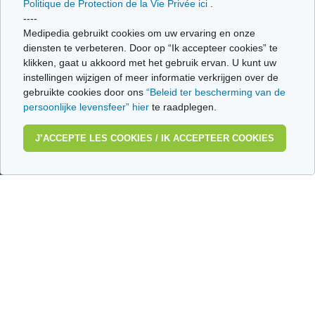
Politique de Protection de la Vie Privée ici
.
----
Medipedia gebruikt cookies om uw ervaring en onze
diensten te verbeteren. Door op “Ik accepteer cookies” te
Angstaanval
Specifieke fobieën
klikken, gaat u akkoord met het gebruik ervan. U kunt uw
instellingen wijzigen of meer informatie verkrijgen over de
gebruikte cookies door ons
“Beleid ter bescherming van de
persoonlijke levensfeer” hier
te raadplegen.
J’ACCEPTE LES COOKIES / IK ACCEPTEER COOKIES
Wie zijn wij?
Gebruiksvoorwaarden
Beleid ter bescherming van de persoonlijke levenssfeer
Woordenlijst
Medipedia FR
Medipedia NL
Contacteer ons
Stuur ons uw getuigenis
Alle thema's