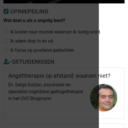
OPINIEPEILING
Wat doet u als u angstig bent?
Ik luister naar muziek waarvan ik rustig word.
Ik adem diep in en uit.
Ik focus op positieve gedachten.
GETUIGENISSEN
Angsttherapie op afstand: waarom niet?
Dr. Serge Gozlan, psychiater en
specialist cognitieve gedragstherapie
in het UVC Brugmann