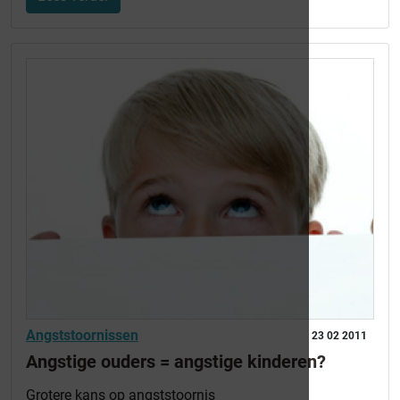
Angststoornissen
23 02 2011
Angstige ouders = angstige kinderen?
Grotere kans op angststoornis