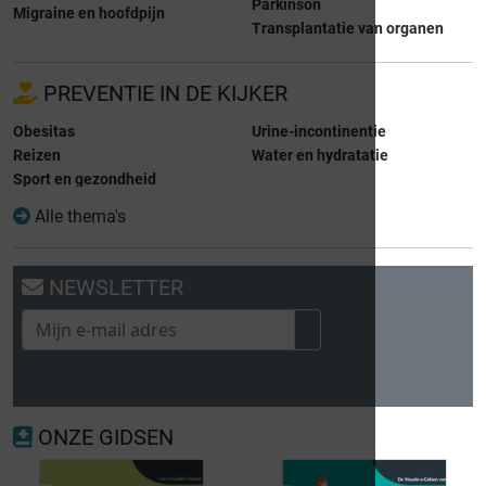
Parkinson
Migraine en hoofdpijn
Transplantatie van organen
PREVENTIE IN DE KIJKER
Obesitas
Urine-incontinentie
Reizen
Water en hydratatie
Sport en gezondheid
Alle thema's
NEWSLETTER
ONZE GIDSEN