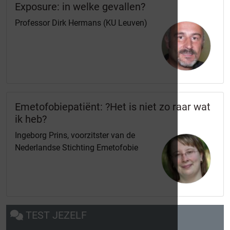
Exposure: in welke gevallen?
Professor Dirk Hermans (KU Leuven)
Emetofobiepatiënt: ?Het is niet zo raar wat
ik heb?
Ingeborg Prins, voorzitster van de
Nederlandse Stichting Emetofobie
TEST JEZELF