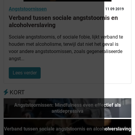
Angststoornissen
11 09 2019
Verband tussen sociale angststoornis en
alcoholverslaving
Sociale angststoornis, of sociale fobie, lijkt verband te
houden met alcoholisme, terwijl dat niet het geval is
voor andere angststoornissen, zoals gegeneraliseerde
angst...
Lees verder
KORT
Angststoornissen: Mindfulness even effectief als
antidepressiva
Verband tussen sociale angststoornis en alcoholverslaving