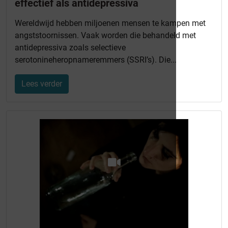
effectief als antidepressiva
Wereldwijd hebben miljoenen mensen te kampen met
angststoornissen. Vaak worden die behandeld met
antidepressiva zoals selectieve
serotonineheropnameremmers (SSRI’s). Die...
Lees verder