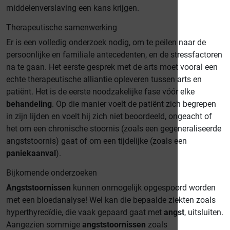
middelenverslaving een kans krijgen.
Therapeutische samenwerking
Er is een volledig onderzoek nodig, om te peilen naar de
persoonlijke en familiale antecedenten, en de stressfactoren
na te gaan. Het eerste gesprek met de arts moet vooral een
echte therapeutische alliantie opleveren tussen arts en
patiënt. Het is de eerste noodzakelijke fase vóór elke
behandeling
. Op die manier voelt de patiënt zich begrepen
in zijn lijden en voelt hij zich niet beoordeeld, ongeacht of
het om een chronische stoornis (zoals een gegeneraliseerde
angststoornis) gaat of om een tijdelijke (zoals een
paniekaanval
).
Bijkomende onderzoeken
Angststoornissen
kunnen onmogelijk opgespoord worden
met een bloedanalyse! Wel kan die bepaalde ziekten zoals
hyperthyreoïdie, die vaak gepaard gaat met
angst
, uitsluiten.
Aangezien sommige
angststoornissen
zoals