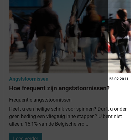
Angststoornissen
23 02 2011
Hoe frequent zijn angststoornissen?
Frequentie angststoornissen
Heeft u een heilige schrik voor spinnen? Durft u onder
geen beding een vliegtuig in te stappen? U bent niet
alleen: 15,1% van de Belgische vro...
Lees verder