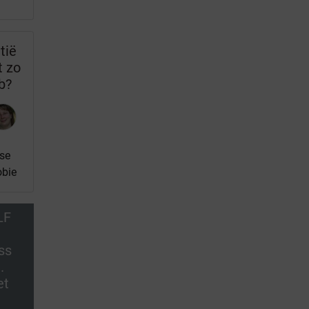
tië
t zo
b?
se
obie
LF
ss
.
et