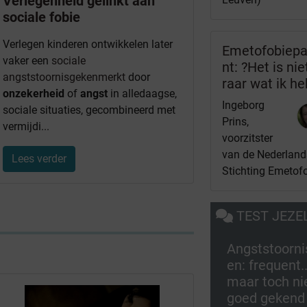
Verlegenheid gelinkt aan
sociale fobie
Verlegen kinderen ontwikkelen later
Emetofobiepa
vaker een
sociale
nt: ?Het is nie
angststoornis
gekenmerkt
door
raar wat ik he
onzekerheid
of
angst
in alledaagse,
Ingeborg
sociale situaties, gecombineerd met
Prins,
vermijdi...
voorzitster
van de Nederland
Lees verder
Stichting Emetof
TEST JEZE
Angststoorni
en: frequent..
maar toch ni
goed gekend