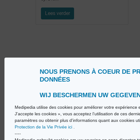
Lees verder
NOUS PRENONS À COEUR DE P
Wie zijn wij?
Woorde
DONNÉES
Gebruiksvoorwaarden
Medip
Beleid ter bescherming van de persoonlijke
Medip
levenssfeer
WIJ BESCHERMEN UW GEGEVE
Medipedia utilise des cookies pour améliorer votre expérience e
© Vi
J’accepte les cookies », vous acceptez l’utilisation de ces dern
paramètres ou obtenir plus d'informations quant aux cookies ut
Protection de la Vie Privée ici
.
----