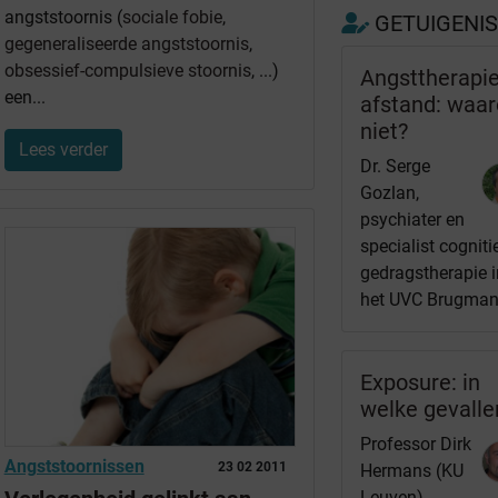
angststoornis (
sociale fobie
,
GETUIGENI
gegeneraliseerde angststoornis
,
obsessief-compulsieve stoornis
, ...)
Angsttherapi
een...
afstand: waa
niet?
Lees verder
Dr. Serge
Gozlan,
psychiater en
specialist cogniti
gedragstherapie i
het UVC Brugma
Exposure: in
welke gevalle
Professor Dirk
Angststoornissen
23 02 2011
Hermans (KU
Leuven)