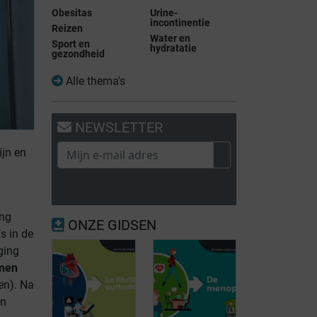
Obesitas
Urine-
incontinentie
Reizen
Water en
Sport en
hydratatie
gezondheid
Alle thema's
NEWSLETTER
ijn en
ing
ONZE GIDSEN
s in de
ging
men
en). Na
'n