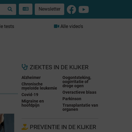
Newsletter
le tests
Alle video's
ZIEKTES IN DE KIJKER
Alzheimer
Oogontsteking,
oogirritatie of
Chronische
droge ogen
myeloïde leukemie
Overactieve blaas
Covid-19
Parkinson
Migraine en
hoofdpijn
Transplantatie van
organen
PREVENTIE IN DE KIJKER