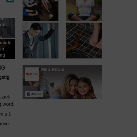
en:
ven
a
ciale
en
Andere
Stress: een
ing
therapieën
dagelijkse strijd
NG
gstig
Specifieke
uziek
Angstaanval
fobieën
g word.
n uit.
tieve