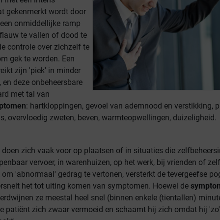
at gekenmerkt wordt door
r een onmiddellijke ramp
flauw te vallen of dood te
 controle over zichzelf te
 om gek te worden. Een
ikt zijn 'piek' in minder
, en deze onbeheersbare
rd met tal van
ptomen
: hartkloppingen, gevoel van ademnood en verstikking, p
as, overvloedig zweten, beven, warmteopwellingen, duizeligheid.
doen zich vaak voor op plaatsen of in situaties die zelfbeheers
openbaar vervoer, in warenhuizen, op het werk, bij vrienden of zelf
 om 'abnormaal' gedrag te vertonen, versterkt de tevergeefse po
versnelt het tot uiting komen van symptomen. Hoewel de
sympto
 verdwijnen ze meestal heel snel (binnen enkele (tientallen) minut
e patiënt zich zwaar vermoeid en schaamt hij zich omdat hij 'zo