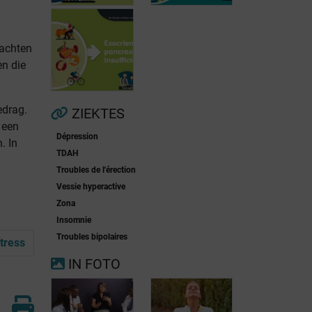
lachten
en die
Voorkamerfibrillatie
Menopauze
edrag.
ZIEKTES
 een
Dépression
. In
Exocriene
TDAH
pancreas-
Troubles de l'érection
insufficiëntie
Vessie hyperactive
Zona
Insomnie
Troubles bipolaires
tress
IN FOTO