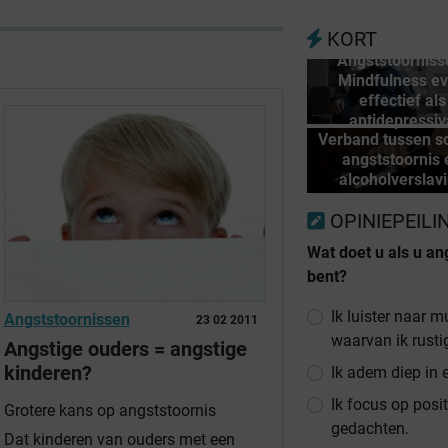
KORT
Angststoorniss
Mindfulness e
effectief als
antidepressiv
Verband tussen so
angststoornis 
alcoholverslav
OPINIEPEILI
Wat doet u als u an
bent?
Ik luister naar m
Angststoornissen
23 02 2011
waarvan ik rusti
Angstige ouders = angstige
kinderen?
Ik adem diep in e
Ik focus op posi
Grotere kans op angststoornis
gedachten.
Dat kinderen van ouders met een