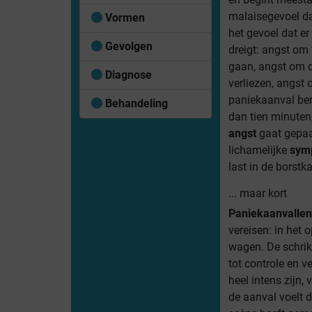
malaisegevoel d
Vormen
het gevoel dat e
Gevolgen
dreigt: angst om 
gaan, angst om de
Diagnose
verliezen, angst
paniekaanval bere
Behandeling
dan tien minuten
angst
gaat gepaa
lichamelijke
sym
last in de borstk
... maar kort
Paniekaanvallen
vereisen: in het 
wagen. De schrik
tot controle en 
heel intens zijn,
de aanval voelt d