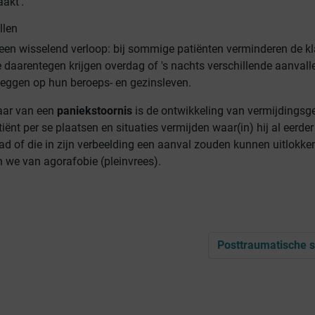
akt'.
llen
 een wisselend verloop: bij sommige patiënten verminderen de k
 daarentegen krijgen overdag of 's nachts verschillende aanvall
leggen op hun beroeps- en gezinsleven.
aar van een
paniekstoornis
is de ontwikkeling van vermijdingsg
tiënt per se plaatsen en situaties vermijden waar(in) hij al eerder
d of die in zijn verbeelding een aanval zouden kunnen uitlokken
n we van agorafobie (pleinvrees).
Posttraumatische s