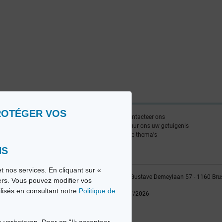
ROTÉGER VOS
nlijst
Contacteer ons
edia FR
Stuur ons uw getuigenis
edia NL
Alle thema's
NS
t nos services. En cliquant sur «
vio sa, 2014-2026 - Tous droits réservés | Avenue Gustave Demeylaan 57 - 1160 Bru
iers. Vous pouvez modifier vos
ilisés en consultant notre
Politique de
Laatste update: 22/07/2026