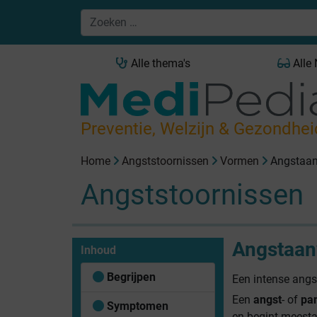
Alle thema's
Alle
Preventie, Welzijn & Gezondhei
Home
Angststoornissen
Vormen
Angstaan
Angststoornissen
Angstaan
Inhoud
Begrijpen
Een intense angs
Een
angst
- of
pa
Symptomen
en begint meesta