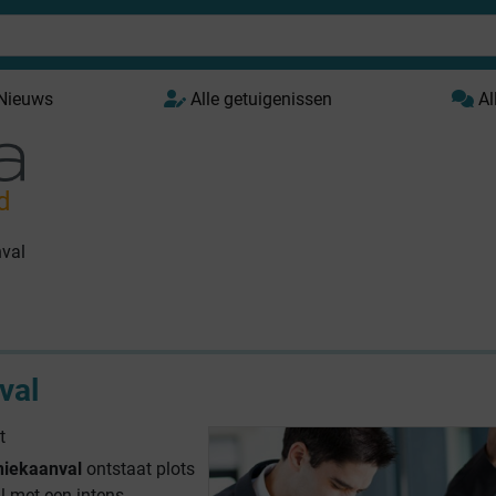
 Nieuws
Alle getuigenissen
Al
d
val
val
t
niekaanval
ontstaat plots
l met een intens