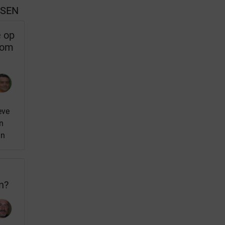
SSEN
e op
rom
eve
n
nn
n?