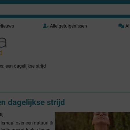
 Nieuws
Alle getuigenissen
Al
d
s: een dagelijkse strijd
n dagelijkse strijd
ijl
lemaal over een natuurlijk
rdedigingsmiddelen tegen