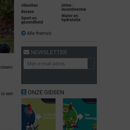
Obesitas
Urine-
incontinentie
Reizen
Water en
Sport en
hydratatie
gezondheid
Alle thema's
NEWSLETTER
ysteem
ONZE GIDSEN
 is een