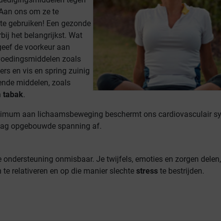
 Aan ons om ze te
te gebruiken! Een gezonde
rbij het belangrijkst. Wat
 geef de voorkeur aan
voedingsmiddelen zoals
kers en vis en spring zuinig
nde middelen, zoals
n
tabak
.
nimum aan lichaamsbeweging beschermt ons cardiovasculair s
rdag opgebouwde spanning af.
le ondersteuning onmisbaar. Je twijfels, emoties en zorgen delen,
te relativeren en op die manier slechte
stress
te bestrijden.