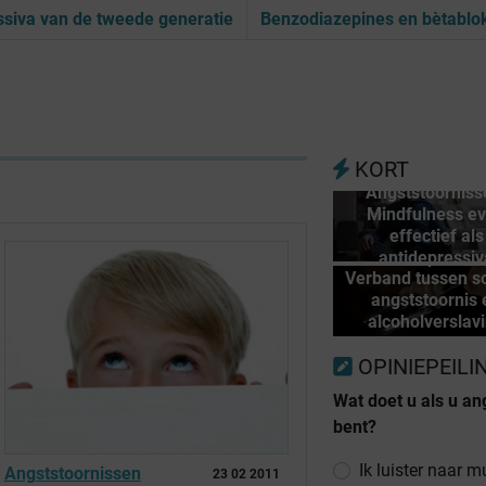
ssiva van de tweede generatie
Benzodiazepines en bètablo
KORT
Angststoorniss
Mindfulness e
effectief als
antidepressiv
Verband tussen so
angststoornis 
alcoholverslav
OPINIEPEILI
Wat doet u als u an
bent?
Ik luister naar m
Angststoornissen
23 02 2011