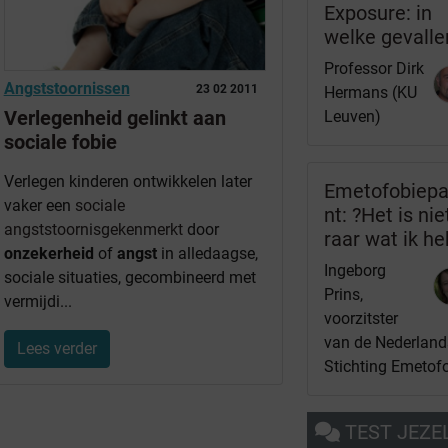
Exposure: in
welke gevalle
Professor Dirk
Angststoornissen
23 02 2011
Hermans (KU
Verlegenheid gelinkt aan
Leuven)
sociale fobie
Verlegen kinderen ontwikkelen later
Emetofobiepa
vaker een
sociale
nt: ?Het is nie
angststoornis
gekenmerkt
door
raar wat ik he
onzekerheid
of
angst
in alledaagse,
Ingeborg
sociale situaties, gecombineerd met
Prins,
vermijdi...
voorzitster
van de Nederland
Lees verder
Stichting Emetof
TEST JEZE