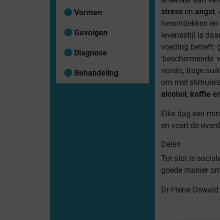
stress
en
angst
.
Vormen
herontdekken en 
Gevolgen
levensstijl is daa
voeding betreft:
Diagnose
'beschermende' 
vezels, trage sui
Behandeling
om met stimulere
alcohol
,
koffie
e
Elke dag een mi
en voert de ove
Delen
Tot slot is socia
goede manier om 
Dr Pierre Oswald