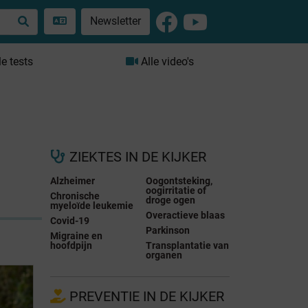
Newsletter
le tests
Alle video's
ZIEKTES IN DE KIJKER
Alzheimer
Oogontsteking,
oogirritatie of
Chronische
droge ogen
myeloïde leukemie
Overactieve blaas
Covid-19
Parkinson
Migraine en
hoofdpijn
Transplantatie van
organen
PREVENTIE IN DE KIJKER