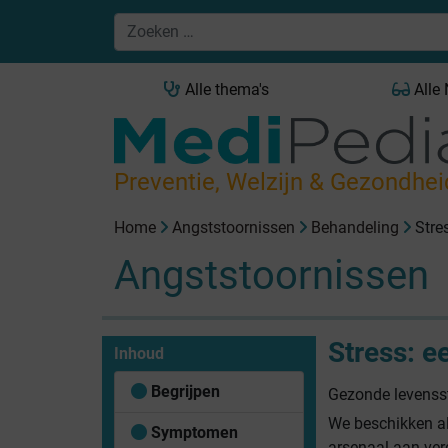
Alle thema's
Alle
Preventie, Welzijn & Gezondhei
Home
Angststoornissen
Behandeling
Stres
Angststoornissen
Stress: ee
Inhoud
Begrijpen
Gezonde levensst
We beschikken al
Symptomen
arsenaal aan ve