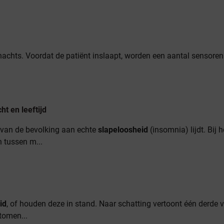
nachts. Voordat de patiënt inslaapt, worden een aantal sensoren
ht en leeftijd
van de bevolking aan echte
slapeloosheid
(insomnia) lijdt. Bij h
n tussen m...
id
, of houden deze in stand. Naar schatting vertoont één derde 
tomen...