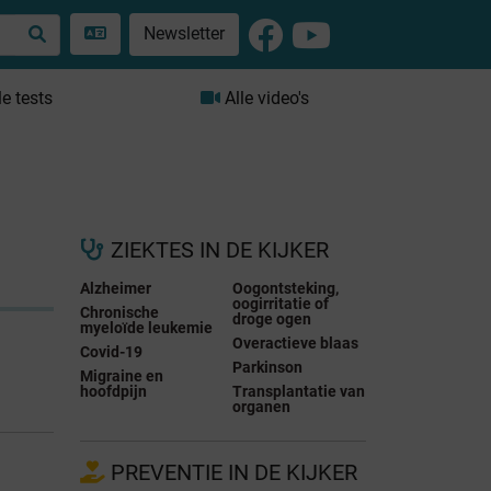
Newsletter
le tests
Alle video's
ZIEKTES IN DE KIJKER
Alzheimer
Oogontsteking,
oogirritatie of
Chronische
droge ogen
myeloïde leukemie
Overactieve blaas
Covid-19
Parkinson
Migraine en
hoofdpijn
Transplantatie van
organen
PREVENTIE IN DE KIJKER