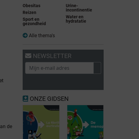
Obesitas
Urine-
incontinentie
Reizen
Water en
Sport en
hydratatie
gezondheid
Alle thema's
NEWSLETTER
et
ONZE GIDSEN
van de