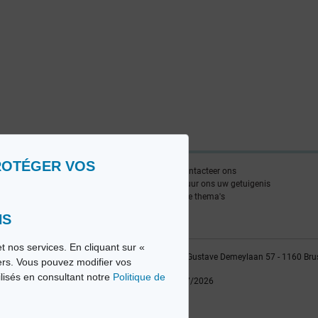
ROTÉGER VOS
nlijst
Contacteer ons
edia FR
Stuur ons uw getuigenis
edia NL
Alle thema's
NS
t nos services. En cliquant sur «
vio sa, 2014-2026 - Tous droits réservés | Avenue Gustave Demeylaan 57 - 1160 Bru
iers. Vous pouvez modifier vos
ilisés en consultant notre
Politique de
Laatste update: 22/07/2026