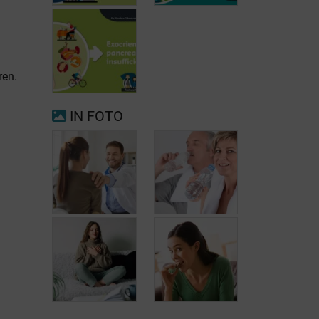
ren.
Voorkamerfibrillatie
Menopauze
IN FOTO
Exocriene
pancreas-
insufficiëntie
Wanneer
opnieuw uw arts
raadplegen bij
Hoofdpijn
migraine of
dagelijks
hoofdpijn?
voorkomen