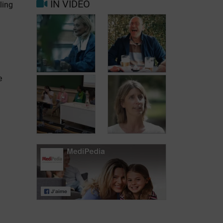
IN VIDEO
ling
Trigger- en
Beter leven met
risicofactoren
migraine in het
voor migraine
dagelijks leven
en hoofdpijn
e
Jean, 58 jaar,
Carole, 55 jaar,
geniet van het
vond een
leven, ondanks
oplossing voor
het feit dat hij
haar
met urineverlies
urineverlies
kampt
Dag van de
Lymfoompatiënten:
Dag van de
Mariangela
Lymfoompatiënten:
Fiorente,
Prof. Virginie De
ALWB
Wilde