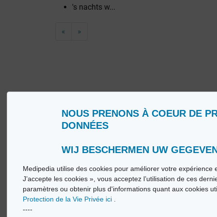
's nachts w...
«
»
NOUS PRENONS À COEUR DE P
Wie zijn wij?
Woorde
DONNÉES
Gebruiksvoorwaarden
Medip
Beleid ter bescherming van de persoonlijke
Medip
levenssfeer
WIJ BESCHERMEN UW GEGEVE
Medipedia utilise des cookies pour améliorer votre expérience e
© Vi
J’accepte les cookies », vous acceptez l’utilisation de ces dern
paramètres ou obtenir plus d'informations quant aux cookies ut
Protection de la Vie Privée ici
.
----