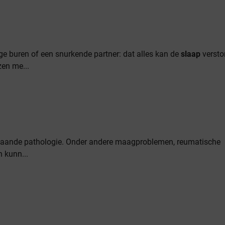
ge buren of een snurkende partner: dat alles kan de
slaap
versto
zen me...
staande pathologie. Onder andere maagproblemen, reumatische
 kunn...