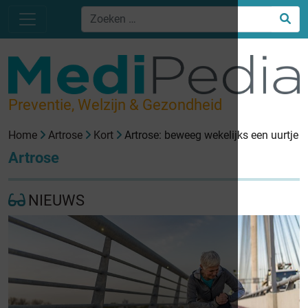
Preventie, Welzijn & Gezondheid
Home
Artrose
Kort
Artrose: beweeg wekelijks een uurtje
Artrose
NIEUWS