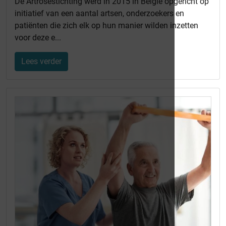
De Artrosestichting werd in 2015 in België opgericht op
initiatief van een aantal artsen, onderzoekers en
patiënten die zich elk op hun manier wilden inzetten
voor deze e...
Lees verder