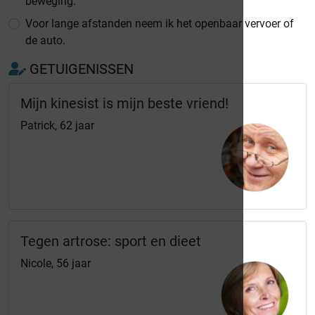
beweging.
Voor lange afstanden neem ik het openbaar vervoer of
de auto.
GETUIGENISSEN
Mijn kinesist is mijn beste vriend!
Patrick, 62 jaar
Tegen artrose: sport en dieet
Nicole, 56 jaar