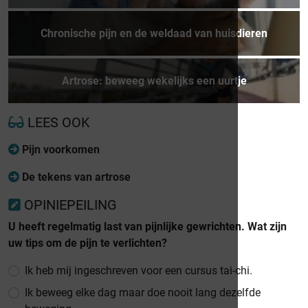
Chronische pijn en de weldaad van huisdieren
Artrose: beweeg wekelijks een uurtje
LEES OOK
Pijn voorkomen
De tekens van artrose
OPINIEPEILING
U heeft regelmatig last van pijnlijke gewrichten. Wat zijn
uw tips om de pijn te verlichten?
Ik heb mij ingeschreven voor een cursus tai-chi.
Ik beweeg elke dag maar doe nooit lang dezelfde