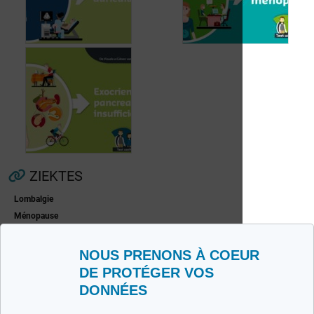
Voorkamerfibrillatie
Menopauze
ZIEKTES
Lombalgie
Ménopause
Exocriene pancreas-
Zona
insufficiëntie
Polyarthrite
NOUS PRENONS À COEUR
DE PROTÉGER VOS
IN FOTO
DONNÉES