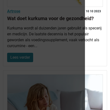
Artrose
10 10 2023
Wat doet kurkuma voor de gezondheid?
Kurkuma wordt al duizenden jaren gebruikt als specerij
en medicijn. De laatste decennia is het populair
geworden als voedingssupplement, vaak verkocht als
curcumine - een...
Lees verder