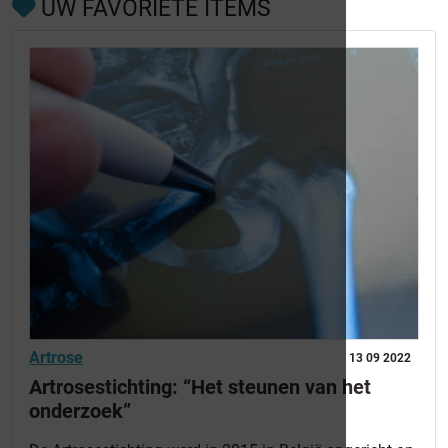
UW FAVORIETE ITEMS
Artrose
13 09 2022
Artrosestichting: “Het steunen van het
onderzoek”