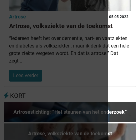
Artrose
05 05 2022
Artrose, volksziekte van de toekomst
“Iedereen heeft het over dementie, hart- en vaatziekten
en diabetes als volksziekten, maar ik denk dat een hele
grote ziekte vergeten wordt. En dat is artrose.” Dat
zegt...
Lees verder
KORT
Artrosestichting: “Het steunen van het onderzoek”
Artrose, volksziekte van de toekomst