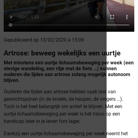
Gepubliceerd op 13/02/2020 à 15:09
Artrose: beweeg wekelijks een uurtje
Met minstens een uurtje lichaamsbeweging per week (een
stevige wandeling, een ritje met de fiets …) kunnen
ouderen die lijden aan artrose zolang mogelijk autonoom
blijven.
Ouderen die lijden aan artrose hebben vaak last van
gewrichtspijnen (in de knieën, de heupen, de vingers …).
Toch is het heel belangrijk om actief te blijven. Met een
uurtje lichaamsbeweging per week is het risico op een
handicap later in je leven fors lager.
Dankzij een uurtje lichaamsbeweging per week neemt het