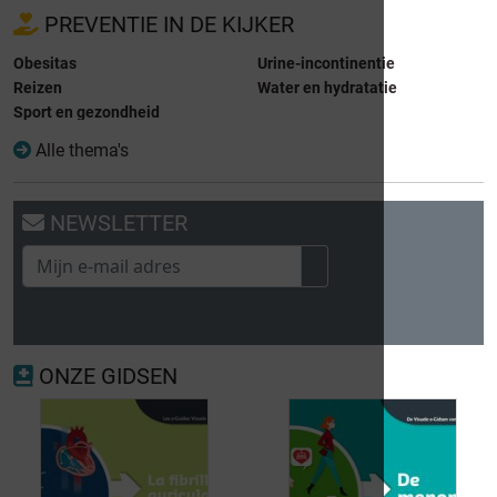
PREVENTIE IN DE KIJKER
Obesitas
Urine-incontinentie
Reizen
Water en hydratatie
Sport en gezondheid
Alle thema's
NEWSLETTER
ONZE GIDSEN