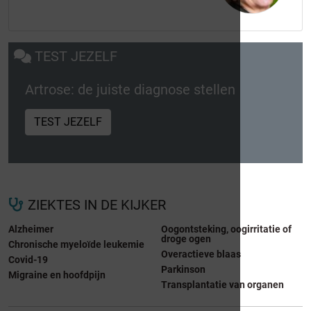
TEST JEZELF
Artrose: de juiste diagnose stellen
TEST JEZELF
ZIEKTES IN DE KIJKER
Alzheimer
Oogontsteking, oogirritatie of
droge ogen
Chronische myeloïde leukemie
Overactieve blaas
Covid-19
Parkinson
Migraine en hoofdpijn
Transplantatie van organen