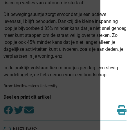
risico op verlies van autonomie sterk af.
Dit bewegingsuurtje zorgt ervoor dat je een actieve
levensstijl blijft behouden. Dankzij die kleine inspanning
loop je bijvoorbeeld 85% minder kans dat je niet snel genoeg
meer kunt stappen om de straat veilig over te steken. Zo
loop je ook 45% minder kans dat je niet langer alleen je
dagelijkse activiteiten kunt uitvoeren, zoals je aankleden, je
verplaatsen in je woning, enz.
In de praktijk volstaan tien minuutjes per dag: een stevig
wandelingetje, de fiets nemen voor een boodschap …
Bron:
Northwestern University
Deel en print dit artikel