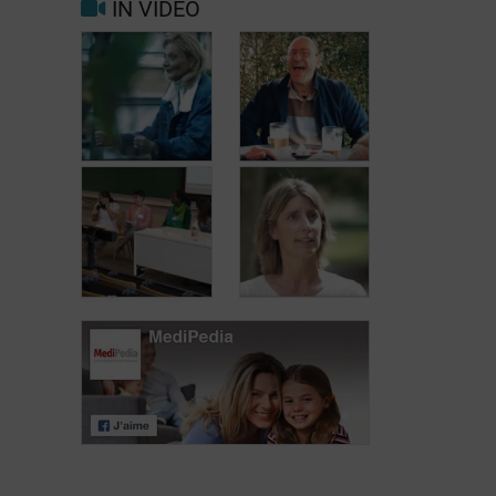
IN VIDEO
Trigger- en
Beter leven met
risicofactoren
migraine in het
voor migraine
dagelijks leven
en hoofdpijn
Jean, 58 jaar,
Carole, 55 jaar,
geniet van het
vond een
leven, ondanks
oplossing voor
het feit dat hij
haar
met urineverlies
urineverlies
kampt
Dag van de
Lymfoompatiënten:
Dag van de
Mariangela
Lymfoompatiënten:
Fiorente,
Prof. Virginie De
ALWB
Wilde