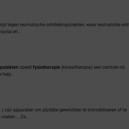
rijd tegen reumatische ontstekingsziekten, waar reumatoïde artri
massa en...
gsziekten
speelt
fysiotherapie
(kinesitherapie) een centrale rol.
 help...
) zijn apparaten om pijnlijke gewrichten te immobiliseren of te
 voeten … Ze...