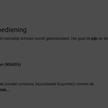
oediening
het menselijk lichaam wordt geproduceerd. Het gaat de
pijn
en de
en (NSAID’s)
en
(zonder cortisone, bijvoorbeeld Ibuprofen) vormen de
iek...