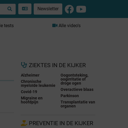
Newsletter
le tests
Alle video's
ZIEKTES IN DE KIJKER
Alzheimer
Oogontsteking,
oogirritatie of
Chronische
droge ogen
myeloïde leukemie
Overactieve blaas
Covid-19
Parkinson
Migraine en
hoofdpijn
Transplantatie van
organen
PREVENTIE IN DE KIJKER