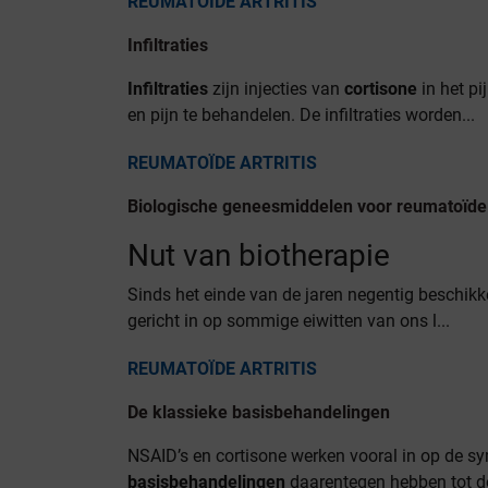
REUMATOÏDE ARTRITIS
Infiltraties
Infiltraties
zijn injecties van
cortisone
in het pi
en pijn te behandelen. De infiltraties worden...
REUMATOÏDE ARTRITIS
Biologische geneesmiddelen voor reumatoïde a
Nut van biotherapie
Sinds het einde van de jaren negentig beschik
gericht in op sommige eiwitten van ons l...
REUMATOÏDE ARTRITIS
De klassieke basisbehandelingen
NSAID’s en cortisone werken vooral in op de s
basisbehandelingen
daarentegen hebben tot doe