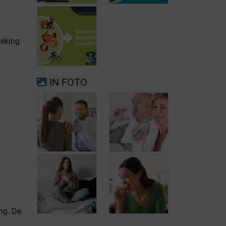
teking
Voorkamerfibrillatie
Menopauze
IN FOTO
Exocriene
pancreas-
insufficiëntie
n
Wanneer
opnieuw uw arts
raadplegen bij
Hoofdpijn
migraine of
dagelijks
ng. De
hoofdpijn?
voorkomen