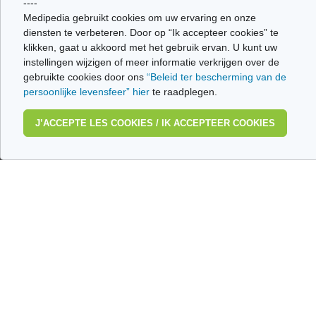
----
Medipedia gebruikt cookies om uw ervaring en onze
diensten te verbeteren. Door op “Ik accepteer cookies” te
klikken, gaat u akkoord met het gebruik ervan. U kunt uw
instellingen wijzigen of meer informatie verkrijgen over de
gebruikte cookies door ons
“Beleid ter bescherming van de
persoonlijke levensfeer” hier
te raadplegen.
Wie zijn wij?
J’ACCEPTE LES COOKIES / IK ACCEPTEER COOKIES
Gebruiksvoorwaarden
Beleid ter bescherming van de persoonlijke levenssfeer
Woordenlijst
Medipedia FR
Medipedia NL
Contacteer ons
Stuur ons uw getuigenis
Alle thema's
Ce site respecte les principes de la charte HON Code.