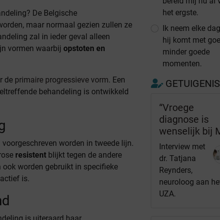
bereid mij nu al
het ergste.
ndeling? De Belgische
orden, maar normaal gezien zullen ze
Ik neem elke dag
deling zal in ieder geval alleen
hij komt met go
zijn vormen waarbij
opstoten en
minder goede
momenten.
er de
primaire progressieve vorm
. Een
GETUIGENI
eltreffende behandeling is ontwikkeld
“Vroege
diagnose is
g
wenselijk bij 
 voorgeschreven worden in tweede lijn.
Interview met
erose
resistent
blijkt tegen de andere
dr. Tatjana
ook worden gebruikt in specifieke
Reynders,
ctief is.
neuroloog aan he
UZA.
nd
deling is uiteraard haar