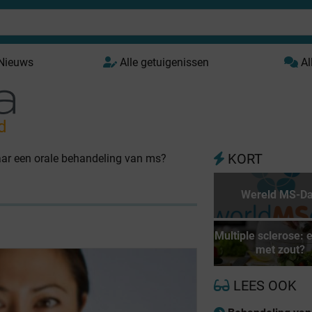
 Nieuws
Alle getuigenissen
Al
d
KORT
ar een orale behandeling van ms?
Wereld MS-D
Multiple sclerose: e
met zout?
LEES OOK