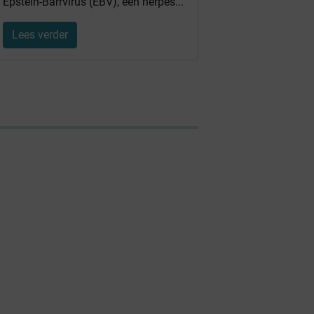
Epstein-Barrvirus (EBV), een herpes...
Lees verder