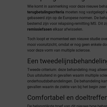
Wie komt in aanmerking voor deze nieuwe beha
terugbetalingscriteria
moeten nog vastgelegd w
gebaseerd zijn op de Europese normen. De behan
bestemd zijn voor relapsing-remitting MS. Dit 
remissiefasen
elkaar afwisselen.
Toch loopt er momenteel een nieuwe studie ov
mooi vooruitzicht, omdat er nog geen enkele do
voor deze vorm van multiple sclerose.
Een tweedelijnsbehandelin
Tweede criterium: deze behandeling mag alleen
Dus uitsluitend in gevallen waarin multiple scl
onderhoudsbehandelingen. De behandeling kan 
gevallen waarin de ziekte van bij het begin zeer a
Comfortabel en doeltreffe
De belangrijkste troef van dit nieuwe type behan