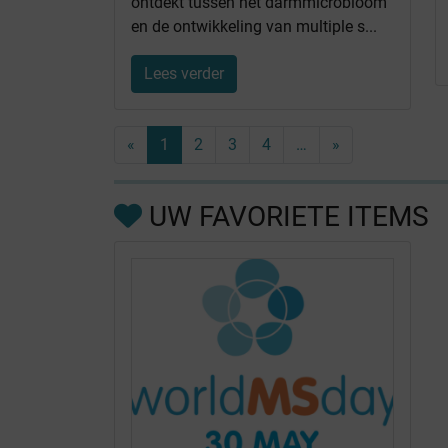
ontdekt tussen het darmmicrobioom
en de ontwikkeling van multiple s...
Lees verder
«
1
2
3
4
…
»
UW FAVORIETE ITEMS