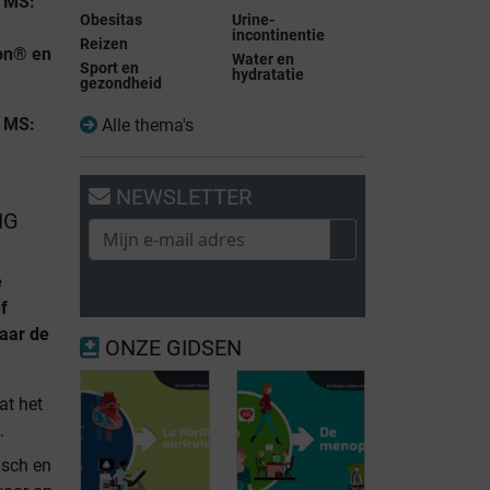
n MS:
Obesitas
Urine-
incontinentie
Reizen
on® en
Water en
Sport en
hydratatie
gezondheid
n MS:
Alle thema's
NEWSLETTER
NG
e
f
naar de
ONZE GIDSEN
at het
.
isch en