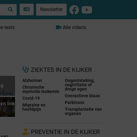
Newsletter
le tests
Alle video's
ZIEKTES IN DE KIJKER
Alzheimer
Oogontsteking,
oogirritatie of
ag
Chronische
droge ogen
myeloïde leukemie
Overactieve blaas
Covid-19
Parkinson
en link
Migraine en
hoofdpijn
Transplantatie van
organen
PREVENTIE IN DE KIJKER