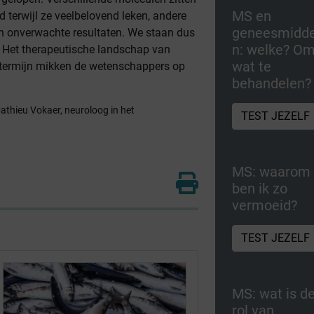
MS en
terwijl ze veelbelovend leken, andere
geneesmidde
n onverwachte resultaten. We staan dus
n: welke? O
. Het therapeutische landschap van
wat te
p termijn mikken de wetenschappers op
behandelen?
athieu Vokaer, neuroloog in het
TEST JEZELF
MS: waarom
ben ik zo
vermoeid?
TEST JEZELF
MS: wat is d
rol van