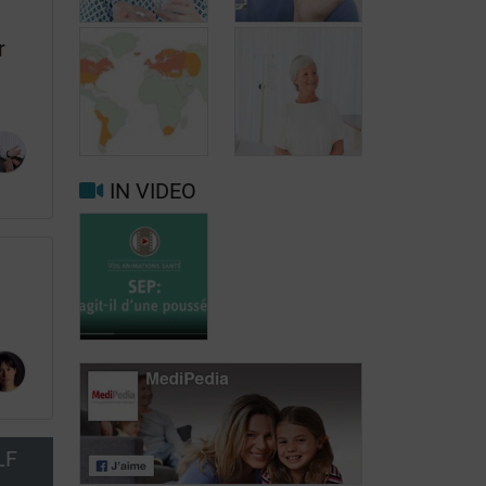
r
Behandeling
Behandeling
van MS:
van MS:
dymethylfumaraat
Natalizumab
(Tecfidera®)
(Tysabri®)
IN VIDEO
De invloed van
de
Behandeling
leefomgeving
van MS:
op multiple
Mitoxantrone
sclerose
(Novantrone®)
MS: gaat het
LF
om een
opstoot?