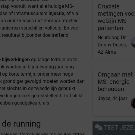
Cruciale
stap vooruit, want alle huidige MS-
metingen voo
dse of intramusculaire
injectie
, of via
welzijn MS-
un orale versies niet zomaar afgeleid
patiënten
anismen verschillen volledig. En voor
resultaat bijzonder doeltreffend.
Neuroloog Dr.
Danny Decoo,
AZ Alma
e
bijwerkingen
op lange termijn na te
ik worden al bijna twintig jaar lang
Omgaan met
d op korte termijn, onder meer hoge
MS: energie
ok grondiger gevolgd moeten worden dan
behouden
t slechts in de tweede lijn gebruikt.
werkingen zeer geruststellend. Dat blijkt
Joyce, 44 jaar
 hebben goedgekeurd als
 de running
TEST JEZE
fgelopen. Verschillende moleculen zitten