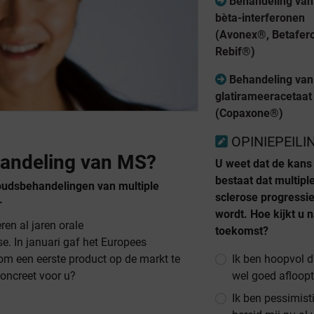
Behandeling va
bèta-interferonen
(Avonex®, Betafer
Rebif®)
Behandeling va
glatirameeracetaat
(Copaxone®)
OPINIEPEILI
handeling van MS?
U weet dat de kans
bestaat dat multipl
oudsbehandelingen van multiple
sclerose progressie
.
wordt. Hoe kijkt u 
en al jaren orale
toekomst?
se. In januari gaf het Europees
Ik ben hoopvol d
 een eerste product op de markt te
wel goed afloopt
oncreet voor u?
Ik ben pessimist