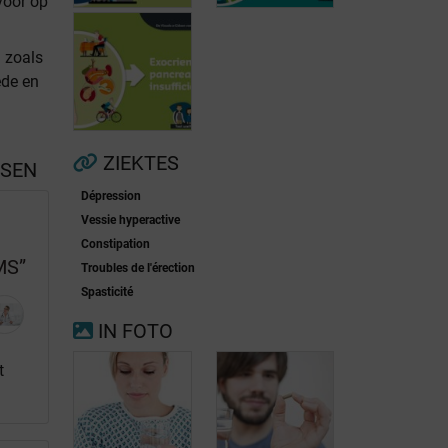
 voor op
 zoals
ede en
Voorkamerfibrillatie
Menopauze
ZIEKTES
SSEN
Dépression
Exocriene
Vessie hyperactive
pancreas-
Constipation
insufficiëntie
MS”
Troubles de l'érection
Spasticité
IN FOTO
t