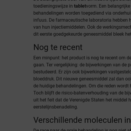
toedieningswijze in
tablet
vorm. Een belangrijke 
behandelingen worden toegediend via onderhui
infuus. De farmaceutische laboratoria hebben h
van hun injectiemiddelen. Ook de werkingsmech
dit eerste goedgekeurde geneesmiddel bleek het 
Nog te recent
Een minpunt: het product is nog te recent om d
gaan. Ter vergelijking: de bijwerkingen van de pr
bestudeerd. Er zijn ook bijwerkingen vastgestel
bloeddruk. Dit nieuwe geneesmiddel zal dan o
de huidige behandelingen. Om die reden wordt he
Toch blijft de risico-batenverhouding van de bij
uit het feit dat de Verenigde Staten het middel
eerstelijnsbenadeling.
Verschillende moleculen in
De race naar de orale behandeling is nog niet a