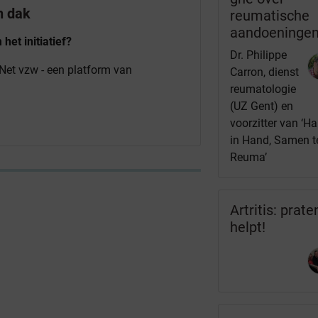
n dak
reumatische
aandoeninge
het initiatief?
Dr. Philippe
Net vzw - een platform van
Carron, dienst
reumatologie
(UZ Gent) en
voorzitter van ‘H
in Hand, Samen 
Reuma’
Artritis: prate
helpt!