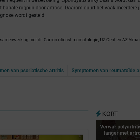
eer frequent in de bevolking. Spondylitis ankylosans wordt dan 
 banale rugpijn door artrose. Daarom duurt het vaak meerdere j
agnose wordt gesteld.
in samenwerking met dr. Carron (dienst reumatologie, UZ Gent en AZ Alm
en van psoriatische artritis
Symptomen van reumatoïde art
KORT
Verwar polyartriti
langer met artr