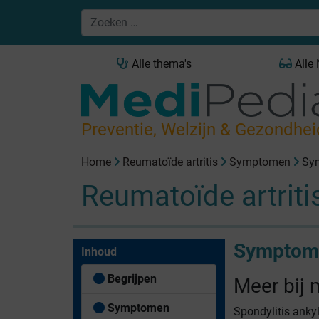
Alle thema's
Alle
Preventie, Welzijn & Gezondhei
Home
Reumatoïde artritis
Symptomen
Sym
Reumatoïde artriti
Symptome
Inhoud
Begrijpen
Meer bij
Symptomen
Spondylitis anky