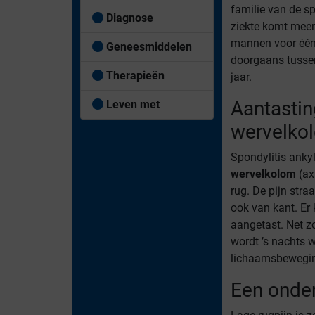
familie van de s
Diagnose
ziekte komt meer
mannen voor één 
Geneesmiddelen
doorgaans tussen
Therapieën
jaar.
Aantastin
Leven met
wervelko
Spondylitis anky
wervelkolom
(ax
rug. De pijn straa
ook van kant. Er
aangetast. Net zo
wordt ’s nachts w
lichaamsbewegi
Een onde