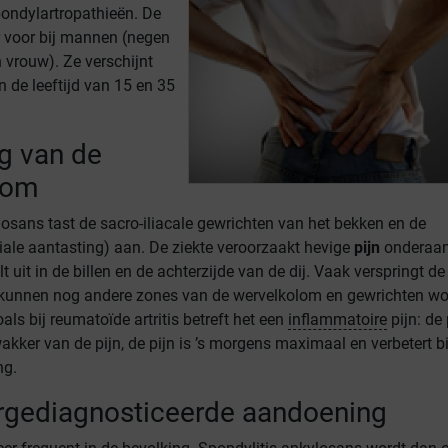
pondylartropathieën. De
 voor bij mannen (negen
vrouw). Ze verschijnt
 de leeftijd van 15 en 35
g van de
lom
losans tast de sacro-iliacale gewrichten van het bekken en de
iale aantasting) aan. De ziekte veroorzaakt hevige
pijn
onderaan
lt uit in de billen en de achterzijde van de dij. Vaak verspringt de
 kunnen nog andere zones van de wervelkolom en gewrichten w
als bij reumatoïde artritis betreft het een
inflammatoire
pijn: de 
akker van de pijn, de pijn is ’s morgens maximaal en verbetert bi
ng.
rgediagnosticeerde aandoening