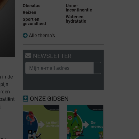
Obesitas
Urine-
incontinentie
Reizen
Water en
Sport en
hydratatie
gezondheid
Alle thema's
NEWSLETTER
 in de
 pijn
orden
ONZE GIDSEN
patiënt
j