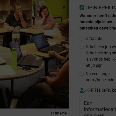
OPINIEPEILI
Wanneer heeft u d
meeste pijn in uw
ontstoken gewricht
‘s Nachts.
Ik heb een job w
ik de hele dag sti
’s avonds heb ik 
altijd pijn.
Na een lange
auto-/bus-/treinr
GETUIGENI
Een
informatieca
26 08 2016
gne over