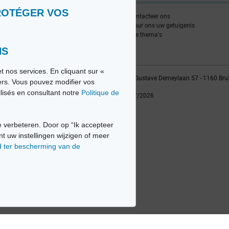
ROTÉGER VOS
nlijst
Contacteer ons
edia FR
Stuur ons uw getuigenis
edia NL
Alle thema's
NS
t nos services. En cliquant sur «
vio sa, 2014-2026 - Tous droits réservés | Avenue Gustave Demeylaan 57 - 1160 Bru
iers. Vous pouvez modifier vos
ilisés en consultant notre
Politique de
Laatste update: 22/07/2026
 verbeteren. Door op “Ik accepteer
nt uw instellingen wijzigen of meer
d ter bescherming van de