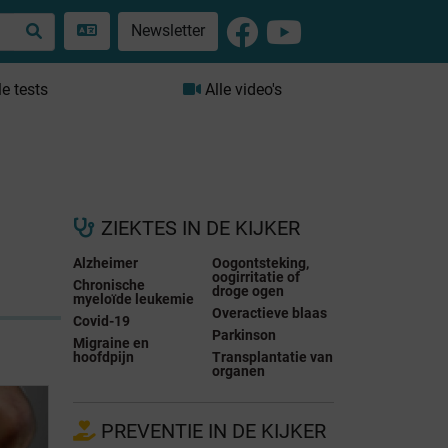
Newsletter
le tests
Alle video's
ZIEKTES IN DE KIJKER
Alzheimer
Oogontsteking,
oogirritatie of
Chronische
droge ogen
myeloïde leukemie
Overactieve blaas
Covid-19
Parkinson
Migraine en
hoofdpijn
Transplantatie van
organen
PREVENTIE IN DE KIJKER