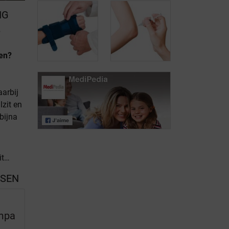
NG
e
en?
Lichaamsbeweging
Fysiotherapie
aarbij
lzit en
bijna
Orthesen
Infiltraties
it…
SSEN
mpa