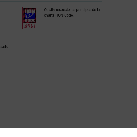
Ce site respecte les principes de la
charte HON Code.
ssels