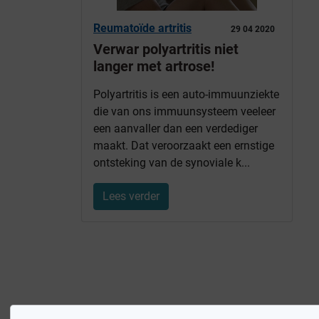
Reumatoïde artritis
29 04 2020
Verwar polyartritis niet
langer met artrose!
Polyartritis is een auto-immuunziekte
die van ons immuunsysteem veeleer
een aanvaller dan een verdediger
maakt. Dat veroorzaakt een ernstige
ontsteking van de synoviale k...
Lees verder