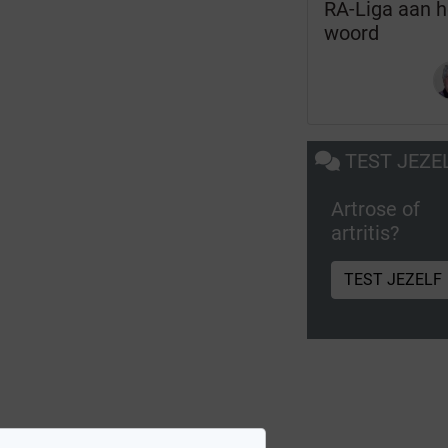
RA-Liga aan h
woord
TEST JEZE
Artrose of
artritis?
TEST JEZELF