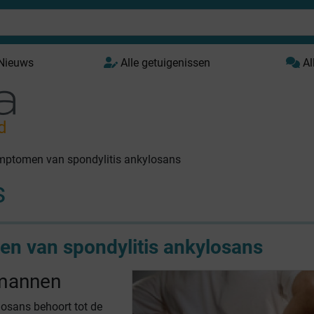
 Nieuws
Alle getuigenissen
Al
d
ptomen van spondylitis ankylosans
s
n van spondylitis ankylosans
 mannen
losans behoort tot de