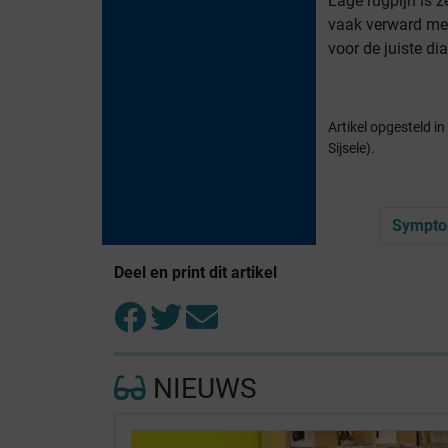
Lage rugpijn is z
vaak verward met
voor de juiste di
Artikel opgesteld 
Sijsele).
Symptom
Deel en print dit artikel
NIEUWS