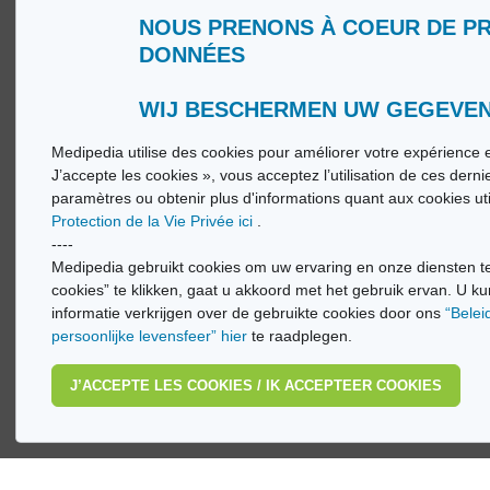
NOUS PRENONS À COEUR DE P
Wie zijn wij?
Woorde
DONNÉES
Gebruiksvoorwaarden
Medip
Beleid ter bescherming van de persoonlijke
Medip
levenssfeer
WIJ BESCHERMEN UW GEGEVE
Medipedia utilise des cookies pour améliorer votre expérience e
© Vi
J’accepte les cookies », vous acceptez l’utilisation de ces dern
paramètres ou obtenir plus d'informations quant aux cookies ut
Protection de la Vie Privée ici
.
----
Medipedia gebruikt cookies om uw ervaring en onze diensten te
cookies” te klikken, gaat u akkoord met het gebruik ervan. U ku
informatie verkrijgen over de gebruikte cookies door ons
“Belei
persoonlijke levensfeer” hier
te raadplegen.
J’ACCEPTE LES COOKIES / IK ACCEPTEER COOKIES