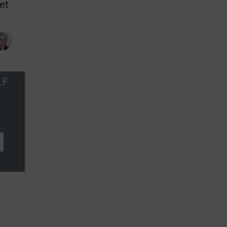
et
LF