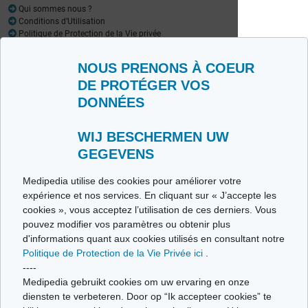
Qui sommes nous ?
Conditions d’Utilisation
Politique de Protection de la Vie privée
Glossaire
NOUS PRENONS À COEUR
Medipedia FR
Medipedia NL
DE PROTÉGER VOS
DONNÉES
Contactez-nous
Envoyez-nous vos témoignages
Toutes les thématiques
WIJ BESCHERMEN UW
GEGEVENS
Ce site respecte les principes de la charte HON Code.
Medipedia utilise des cookies pour améliorer votre
expérience et nos services. En cliquant sur « J’accepte les
cookies », vous acceptez l’utilisation de ces derniers. Vous
pouvez modifier vos paramètres ou obtenir plus
© Vivio sa, 2014-2026 - Tous droits réservés | Avenue Gustave Demeylaan 57 -
d'informations quant aux cookies utilisés en consultant notre
1160 Brussels
Politique de Protection de la Vie Privée ici
.
Dernière mise à jour: 22/07/2026
----
Medipedia gebruikt cookies om uw ervaring en onze
diensten te verbeteren. Door op “Ik accepteer cookies” te