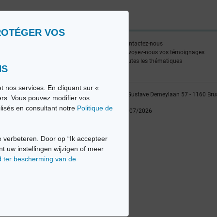
ROTÉGER VOS
ire
Contactez-nous
edia FR
Envoyez-nous vos témoignages
edia NL
Toutes les thématiques
NS
t nos services. En cliquant sur «
vio sa, 2014-2026 - Tous droits réservés | Avenue Gustave Demeylaan 57 - 1160 Bru
iers. Vous pouvez modifier vos
ilisés en consultant notre
Politique de
Dernière mise à jour: 22/07/2026
 verbeteren. Door op “Ik accepteer
nt uw instellingen wijzigen of meer
d ter bescherming van de