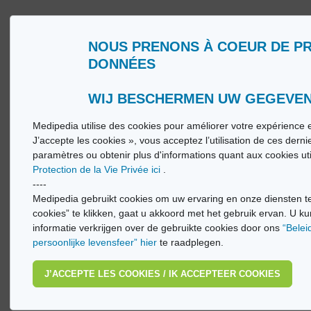
NOUS PRENONS À COEUR DE P
DONNÉES
Qui sommes nous ?
Glossa
Conditions d’Utilisation
Medip
Politique de Protection de la Vie privée
Medip
WIJ BESCHERMEN UW GEGEVE
Medipedia utilise des cookies pour améliorer votre expérience e
© Vi
J’accepte les cookies », vous acceptez l’utilisation de ces dern
paramètres ou obtenir plus d'informations quant aux cookies ut
Protection de la Vie Privée ici
.
----
Medipedia gebruikt cookies om uw ervaring en onze diensten te
cookies” te klikken, gaat u akkoord met het gebruik ervan. U ku
informatie verkrijgen over de gebruikte cookies door ons
“Belei
persoonlijke levensfeer” hier
te raadplegen.
J’ACCEPTE LES COOKIES / IK ACCEPTEER COOKIES