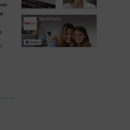
solution aux
malgré les
2026
fuites urinaires
fuites urinaires
Journée des
er
patients atteints
Journée des
de lymphome:
patients atteints
s
Mariangela
de lymphome:
Fiorente,
Pr Virginie De
n
ALWB
Wilde