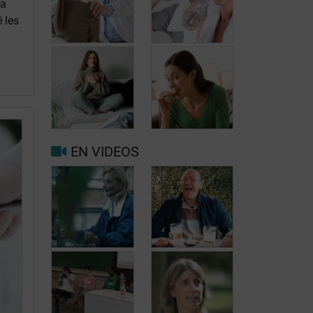
la
 les
Quand consulter
à nouveau pour
Prévenir les
migraine ou
maux de tête au
maux de tête?
jour le jour
EN VIDEOS
Facteurs
Mieux vivre
déclenchants et
avec la
de risque
migraine au
migraine et
quotidien
maux de tête
Carole, 55 ans,
Jean, 58 ans,
a trouvé une
profite de la vie