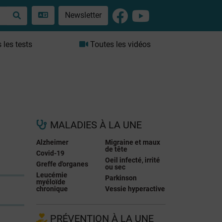
Newsletter
les tests
Toutes les vidéos
MALADIES À LA UNE
Alzheimer
Migraine et maux
de tête
Covid-19
Oeil infecté, irrité
Greffe d'organes
ou sec
Leucémie
Parkinson
myéloïde
chronique
Vessie hyperactive
PRÉVENTION À LA UNE