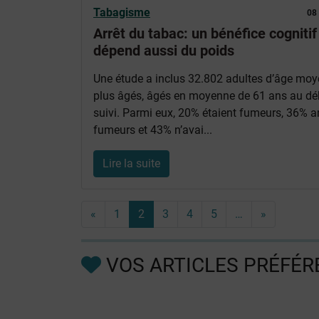
Tabagisme
08
Arrêt du tabac: un bénéfice cognitif
dépend aussi du poids
Une étude a inclus 32.802 adultes d’âge mo
plus âgés, âgés en moyenne de 61 ans au dé
suivi. Parmi eux, 20% étaient fumeurs, 36% a
fumeurs et 43% n’avai...
Lire la suite
«
1
2
3
4
5
…
»
VOS ARTICLES PRÉFÉR