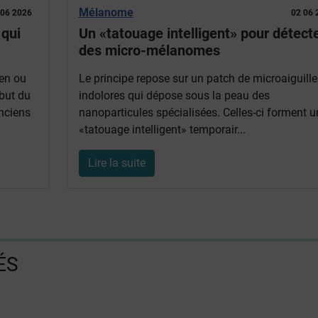
Mélanome
 06 2026
02 06 
 qui
Un «tatouage intelligent» pour détect
des micro-mélanomes
yen ou
Le principe repose sur un patch de microaiguille
but du
indolores qui dépose sous la peau des
nciens
nanoparticules spécialisées. Celles-ci forment u
«tatouage intelligent» temporair...
Lire la suite
ÉS