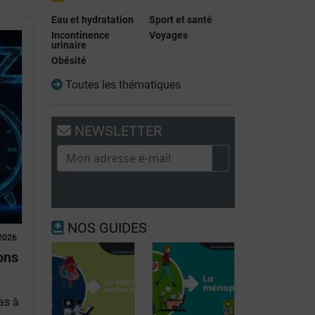
Eau et hydratation
Sport et santé
Incontinence
Voyages
urinaire
Obésité
Toutes les thématiques
NEWSLETTER
NOS GUIDES
2026
ons
as à