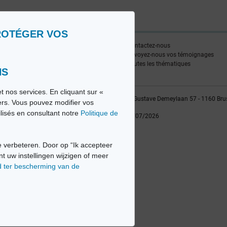
ROTÉGER VOS
ire
Contactez-nous
edia FR
Envoyez-nous vos témoignages
edia NL
Toutes les thématiques
NS
t nos services. En cliquant sur «
vio sa, 2014-2026 - Tous droits réservés | Avenue Gustave Demeylaan 57 - 1160 Bru
iers. Vous pouvez modifier vos
ilisés en consultant notre
Politique de
Dernière mise à jour: 22/07/2026
 verbeteren. Door op “Ik accepteer
nt uw instellingen wijzigen of meer
d ter bescherming van de