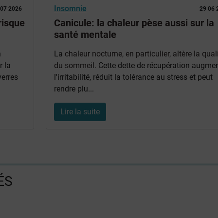
Insomnie
 07 2026
29 06 
risque
Canicule: la chaleur pèse aussi sur la
santé mentale
n
La
chaleur nocturne, en particulier, altère la qual
r la
du sommeil
. Cette dette de récupération augme
erres
l'irritabilité, réduit la tolérance au stress et peut
rendre plu...
Lire la suite
ÉS