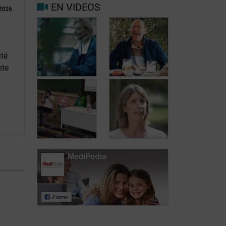
EN VIDEOS
2026
Facteurs
Mieux vivre
déclenchants et
avec la
de risque
migraine au
migraine et
quotidien
maux de tête
ité
nte
Carole, 55 ans,
Jean, 58 ans,
a trouvé une
profite de la vie
solution aux
malgré les
fuites urinaires
fuites urinaires
Journée des
patients atteints
Journée des
de lymphome:
patients atteints
Mariangela
de lymphome:
Fiorente,
Pr Virginie De
ALWB
Wilde