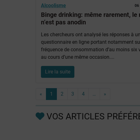
Alcoolisme
06
Binge drinking: même rarement, le 
n’est pas anodin
Les chercheurs ont analysé les réponses à u
questionnaire en ligne portant notamment su
fréquence de consommation d’au moins six v
au cours d’une même occasion....
Lire la suite
«
1
2
3
4
…
»
VOS ARTICLES PRÉFÉR