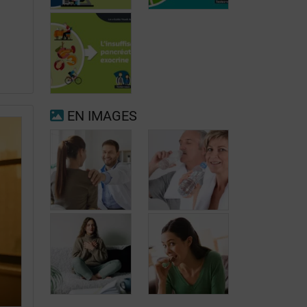
Fibrillation
auriculaire
Ménopause
EN IMAGES
Insuffisance
pancréatique
exocrine
Quand consulter
à nouveau pour
Prévenir les
migraine ou
maux de tête au
maux de tête?
jour le jour