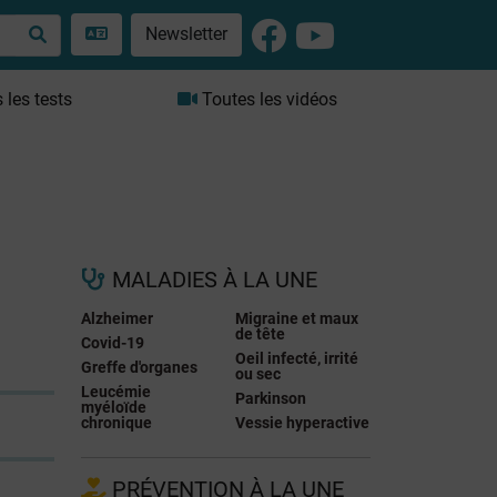
Newsletter
les tests
Toutes les vidéos
MALADIES À LA UNE
Alzheimer
Migraine et maux
de tête
Covid-19
Oeil infecté, irrité
Greffe d'organes
ou sec
Leucémie
Parkinson
myéloïde
chronique
Vessie hyperactive
PRÉVENTION À LA UNE