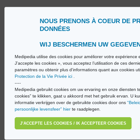
NOUS PRENONS À COEUR DE P
DONNÉES
Qui sommes nous ?
Glossa
Conditions d’Utilisation
Medip
Politique de Protection de la Vie privée
Medip
WIJ BESCHERMEN UW GEGEVE
Medipedia utilise des cookies pour améliorer votre expérience e
© Vi
J’accepte les cookies », vous acceptez l’utilisation de ces dern
paramètres ou obtenir plus d'informations quant aux cookies ut
Protection de la Vie Privée ici
.
----
Medipedia gebruikt cookies om uw ervaring en onze diensten te
cookies” te klikken, gaat u akkoord met het gebruik ervan. U ku
informatie verkrijgen over de gebruikte cookies door ons
“Belei
persoonlijke levensfeer” hier
te raadplegen.
J’ACCEPTE LES COOKIES / IK ACCEPTEER COOKIES