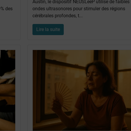
Austin, le dispositif NEUSLeeP utilise de faibles
 9% des
ondes ultrasonores pour stimuler des régions
cérébrales profondes, t...
Lire la suite