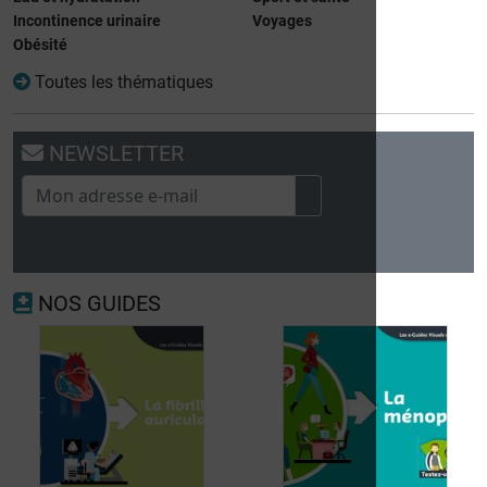
Incontinence urinaire
Voyages
Obésité
Toutes les thématiques
NEWSLETTER
NOS GUIDES