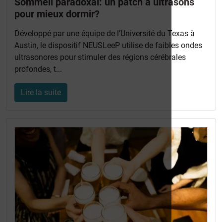
Sommeil paradoxal: un patch à ultrasons
pour mieux dormir?
Développé par une équipe de l’Université du Texas à
Austin, le dispositif NEUSLeeP utilise de faibles ondes
ultrasonores pour stimuler des régions cérébrales
profondes, t...
Lire la suite