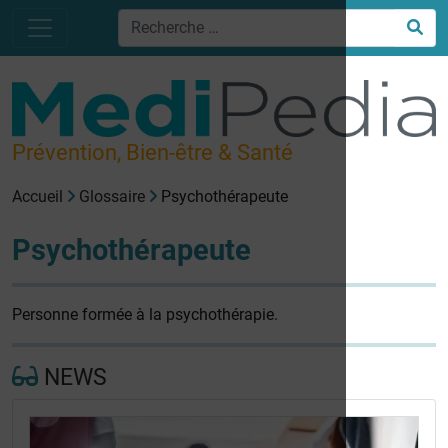
Prévention, Bien-être & Santé
Accueil
Glossaire
Psychothérapeute
Psychothérapeute
Personne formée à la psychothérapie.
NEWS