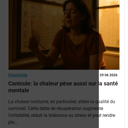
Insomnie
29 06 2026
Canicule: la chaleur pèse aussi sur la santé
mentale
La
chaleur nocturne, en particulier, altère la qualité du
sommeil
. Cette dette de récupération augmente
l'irritabilité, réduit la tolérance au stress et peut rendre
plu...