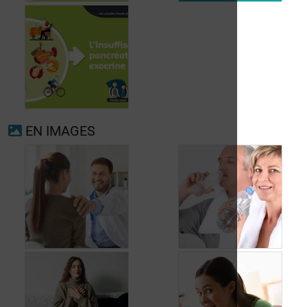
Fibrillation
auriculaire
Ménopause
EN IMAGES
Insuffisance
pancréatique
exocrine
Quand consulter à