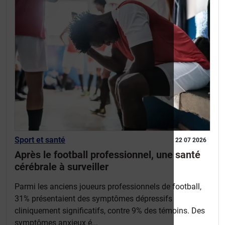
Sport et santé
22 07 2026
Après le football professionnel, une santé
cérébrale à surveiller
Parmi les anciens joueurs professionnels de football,
31% présentaient des symptômes dépressifs
cliniquement significatifs, contre 9% des témoins. Des
symptômes anxieux é...