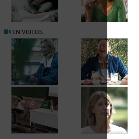
nouveau pour
migraine ou maux de
Prévenir les maux de
tête?
tête au jour le jour
EN VIDEOS
Facteurs
Mieux vivre avec la
déclenchants et de
migraine au
risque migraine et
quotidien
maux de tête
Jean, 58 ans,
Carole, 55 ans, a
profite de la vie
trouvé une solution
malgré les fuites
aux fuites urinaires
urinaires