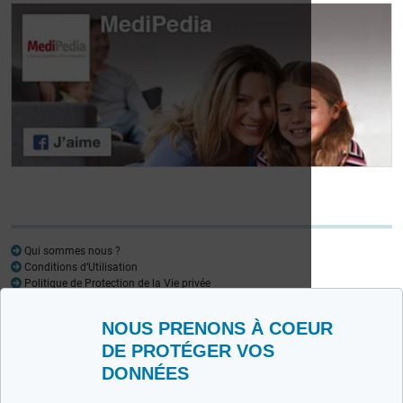
Journée des
patients atteints de
Journée des
lymphome:
patients atteints de
Mariangela Fiorente,
lymphome: Pr
ALWB
Virginie De Wilde
Qui sommes nous ?
Conditions d’Utilisation
Politique de Protection de la Vie privée
Glossaire
NOUS PRENONS À COEUR
Medipedia FR
Medipedia NL
DE PROTÉGER VOS
DONNÉES
Contactez-nous
Envoyez-nous vos témoignages