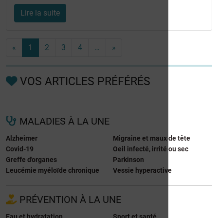
Lire la suite
«
1
2
3
4
…
»
VOS ARTICLES PRÉFÉRÉS
MALADIES À LA UNE
Alzheimer
Migraine et maux de tête
Covid-19
Oeil infecté, irrité ou sec
Greffe d'organes
Parkinson
Leucémie myéloïde chronique
Vessie hyperactive
PRÉVENTION À LA UNE
Eau et hydratation
Sport et santé