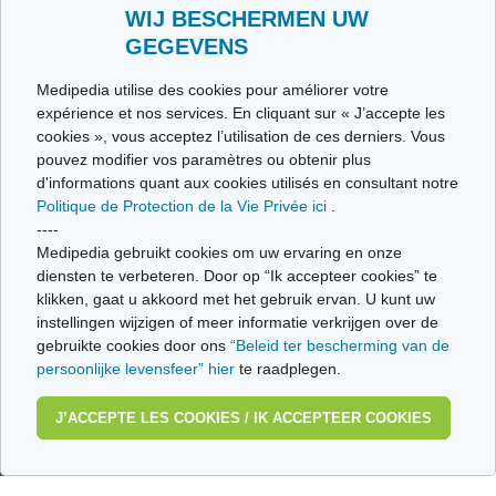
Toutes les thématiques
WIJ BESCHERMEN UW
GEGEVENS
Ce site respecte les principes de la charte HON Code.
Medipedia utilise des cookies pour améliorer votre
expérience et nos services. En cliquant sur « J’accepte les
cookies », vous acceptez l’utilisation de ces derniers. Vous
pouvez modifier vos paramètres ou obtenir plus
© Vivio sa, 2014-2026 - Tous droits réservés | Avenue Gustave Demeylaan 57 -
d'informations quant aux cookies utilisés en consultant notre
1160 Brussels
Politique de Protection de la Vie Privée ici
.
Dernière mise à jour: 22/07/2026
----
Medipedia gebruikt cookies om uw ervaring en onze
diensten te verbeteren. Door op “Ik accepteer cookies” te
klikken, gaat u akkoord met het gebruik ervan. U kunt uw
instellingen wijzigen of meer informatie verkrijgen over de
gebruikte cookies door ons
“Beleid ter bescherming van de
persoonlijke levensfeer” hier
te raadplegen.
J’ACCEPTE LES COOKIES / IK ACCEPTEER COOKIES