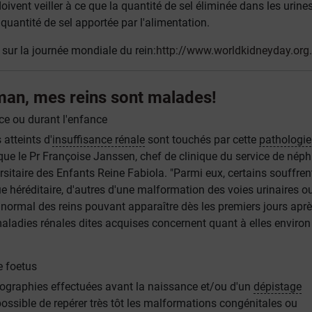
doivent veiller à ce que la quantité de sel éliminée dans les urine
quantité de sel apportée par l'alimentation.
 sur la journée mondiale du rein:
http://www.worldkidneyday.org
.
man, mes reins sont malades!
ce ou durant l'enfance
atteints d'
insuffisance rénale
sont touchés par cette
pathologie
que le Pr Françoise Janssen, chef de clinique du service de néph
ersitaire des Enfants Reine Fabiola. "Parmi eux, certains souffren
 héréditaire, d'autres d'une malformation des voies urinaires o
ormal des reins pouvant apparaître dès les premiers jours aprè
aladies rénales dites acquises concernent quant à elles environ
e foetus
chographies effectuées avant la naissance et/ou d'un
dépistage
 possible de repérer très tôt les malformations congénitales ou