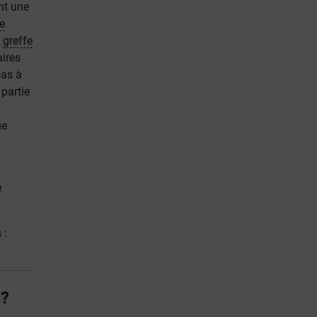
nt une
e
a
greffe
aires
pas à
 partie
ue
e
 :
s?