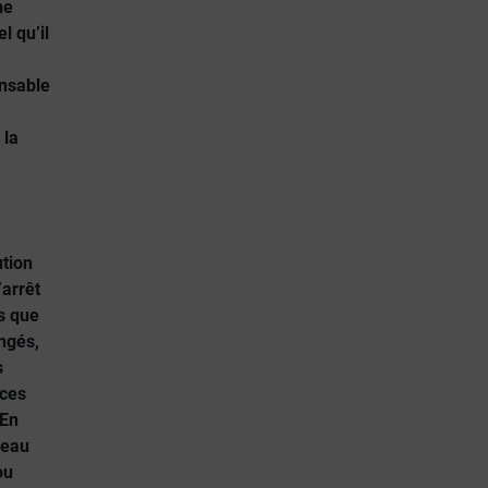
ne
 qu’il
ensable
 la
ution
’arrêt
es que
ongés,
s
 ces
 En
veau
ou