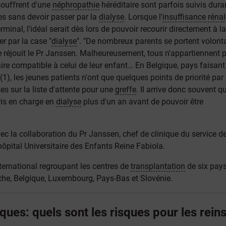
souffrent d'une
néphropathie
héréditaire sont parfois suivis dura
es sans devoir passer par la
dialyse
. Lorsque l'
insuffisance rénal
erminal, l'idéal serait dès lors de pouvoir recourir directement à l
r par la case "
dialyse
". "De nombreux parents se portent volont
e réjouit le Pr Janssen. Malheureusement, tous n'appartiennent 
ire compatible à celui de leur enfant… En Belgique, pays faisant
(1), les jeunes patients n'ont que quelques points de priorité par
es sur la liste d'attente pour une
greffe
. Il arrive donc souvent q
ris en charge en
dialyse
plus d'un an avant de pouvoir être
vec la collaboration du Pr Janssen, chef de clinique du service d
hôpital Universitaire des Enfants Reine Fabiola.
ternational regroupant les centres de
transplantation
de six pays
che, Belgique, Luxembourg, Pays-Bas et Slovénie.
ques: quels sont les risques pour les rein