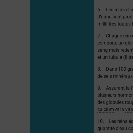
6. Les reins élim
d’urine sont prod
millilitres toute
7. Chaque rein e
comporte un glomé
sang mais retient
et un tubule (filt
8. Dans 100 gram
de sels minéraux 
9. Assurant la fi
plusieurs hormone
des globules rou
calcium
et la
vit
10. Les reins éq
quantité d'eau c