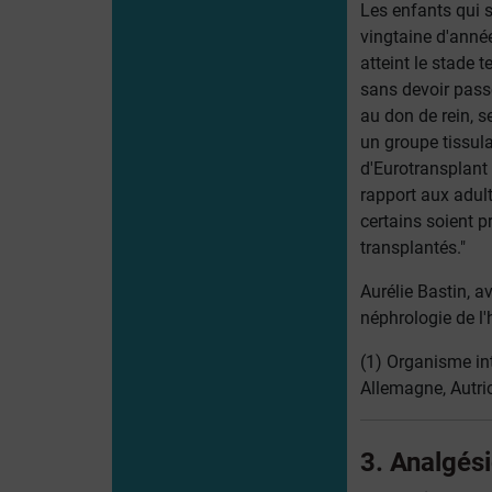
Les enfants qui 
vingtaine d'anné
atteint le stade t
sans devoir passe
au don de rein, s
un groupe tissula
d'Eurotransplant 
rapport aux adult
certains soient p
transplantés."
Aurélie Bastin, a
néphrologie de l'
(1) Organisme in
Allemagne, Autri
3. Analgési