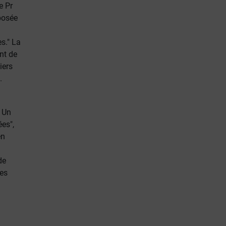
e Pr
oposée
s." La
nt de
iers
.
. Un
es",
en
de
des