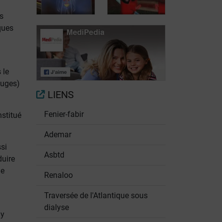
d'insuffisance
rénale: quelles
s
rénale
conséquences?
ques
Voyage au sein
de la fonction
Prenez vos
 le
rénale
reins en main
ouges)
LIENS
Fenier-fabir
stitué
Ademar
ssi
Asbtd
duire
le
Renaloo
Traversée de l'Atlantique sous
dialyse
'y