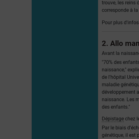
trouve, les reins 
corresponde à la 
Pour plus d'infos
2. Allo ma
Avant la naissan
"70% des enfants 
naissance," expli
de l'hôpital Univ
maladie génétique
développement an
naissance. Les m
des enfants."
Dépistage
chez l
Par le biais d'é
génétique, il est