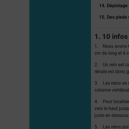
14. Dépistage 
15. Des pieds 
1. 10 infos
1. Nous avons to
cm de long et 6 c
2. Un rein est ca
rénale est donc 
3. Les reins se s
colonne vertébral
4. Pour localiser
vers le haut jusq
juste en dessous 
5. Les reins puri