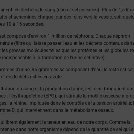
inent les déchets du sang (eau et sel en excès). Plus de 1,5 litre
uits et acheminés chaque jour des reins vers la vessie, soit quel
s les 10 à 15 secondes.
st composé d'environ 1 million de néphrons. Chaque néphron
rule (filtre qui laisse passer l'eau et les déchets contenus dans
 les grosses molécules telles que les protéines et les globules r
re indispensable à la formation de l'urine définitive).
mes d’urine, 96 grammes se composent d'eau; le reste est con
et de déchets riches en azote.
ltration du sang et la production d'urine, les reins fabriquent au
s : l’érythropoïétine (EPO), qui stimule la moëlle osseuse à pro
ges; la
rénine
, impliquée dans le contrôle de la tension artérielle; 
amine D
, qui interviennent dans le métabolisme osseux.
uilibrent également la teneur en eau de notre corps. Comme la
ontenue dans notre organisme dépend de la quantité de sel qui s