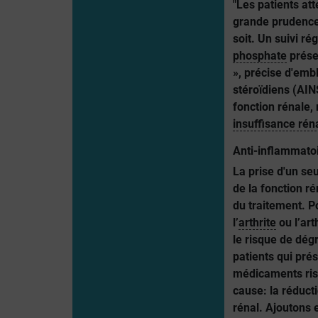
"Les patients att
grande prudence 
soit. Un suivi ré
phosphate
présen
», précise d'emb
stéroïdiens (AIN
fonction rénale, 
insuffisance rén
Anti-inflammatoi
La prise d'un se
de la fonction ré
du traitement. P
l’
arthrite
ou l’art
le risque de dég
patients qui pré
médicaments ris
cause: la réduct
rénal. Ajoutons 