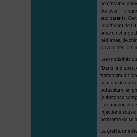
héréditaires pouv
Janssen, "lorsque
aux parents. Cer
insuffisant de fi
prise en charge 
pédiatres, de chi
s'avère dès lors 
Les modalités du
"Dans la plupart d
traitement dit "
souligne la spéci
potassium, en pho
(substance corrig
l'organisme et d
injections
sous-c
permettre de se m
La
greffe
, une ét