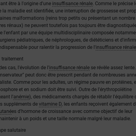
ant être à l'origine d'une
insuffisance rénale
. Comme le précise l
 la maladie est identifiée, une interruption de grossesse est pr
taines malformations (reins trop petits ou présentant un nombre
ltres rénaux) ne peuvent toutefois pas toujours être diagnostiquée
de l'enfant par une équipe multidisciplinaire composée notamme
rurgiens pédiatriques, de néphrologues, de diététiciens et d'infirm
indispensable pour ralentir la progression de l'
insuffisance rénale
 traitement
es cas, l'évolution de l'
insuffisance rénale
se révèle assez lente
conservateur" peut donc être prescrit pendant de nombreuses anné
aliste. Comme pour les adultes, un régime pauvre en protéines, 
sphore et en sodium doit être suivi. Outre de l'érythropoïétine
eant l'
anémie
), des médicaments chargés de rétablir l'équilibre 
es suppléments de
vitamine D
, les enfants reçoivent également 
utané
es d'hormone de croissance avec comme objectif de leur
aintenir à un poids et une taille normale malgré leur maladie.
ape salutaire