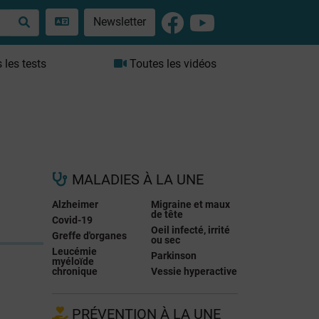
Newsletter
les tests
Toutes les vidéos
MALADIES À LA UNE
Alzheimer
Migraine et maux
de tête
Covid-19
Oeil infecté, irrité
Greffe d'organes
ou sec
Leucémie
Parkinson
myéloïde
chronique
Vessie hyperactive
PRÉVENTION À LA UNE