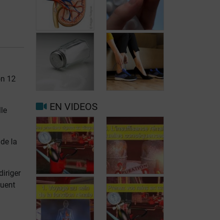
Quelles sont les
Insuffisance
principales
rénale: quels
on 12
fonctions des
médicaments
reins?
éviter?
EN VIDEOS
lle
Quel régime en
cas
Reprendre le
d’insuffisance
travail avec une
 de la
rénale (partie
insuffisance
1)?
rénale
diriger
tuent
Des premiers
symptômes au
diagnostic
Insuffisance