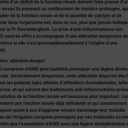
eints d’un
déficit
de la fonction rénale doivent faire preuve d’u
lorsqu’ils prennent un médicament de manière prolongée, quel
gulier de la fonction rénale et de la quantité de
calcium
et de
te dans l'organisme est, dans ce cas, plus que jamais indisp
lée le Pr Vanrenterghem. La prise d'anti-inflammatoires non
S) peut en effet s’accompagner d’une altération temporaire de
même si elle n'est qu’exceptionnellement à l’origine d'une
ale
.
res: attention danger!
ul comprimé d'AINS peut toutefois provoquer une légère dimin
nale. Généralement temporaire, cette altération disparaît dès l
our les patients âgés atteints d’affections rhumatismales, tell
hrose, et qui suivent des traitements anti-inflammatoires prol
radation de la fonction rénale est beaucoup plus important. Le
sentent une fonction rénale déjà déficiente et qui consomment
quent quant à eux d'aggraver encore davantage leur maladie.
ion de l'irrigation sanguine provoquée par ces molécules au ni
enfin que l'association d'AINS avec une légère déshydratation 