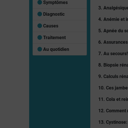
Symptômes
3. Analgésique
Diagnostic
4. Anémie et i
Causes
5. Apnée du s
Traitement
6. Assurances:
Au quotidien
7. Au secours!
8. Biopsie rén
9. Calculs rén
10. Ces jambes
11. Cola et re
12. Comment r
13. Cystinose: