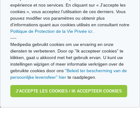
expérience et nos services. En cliquant sur « J’accepte les
cookies », vous acceptez l’utilisation de ces derniers. Vous
pouvez modifier vos paramètres ou obtenir plus
LIENS
d'informations quant aux cookies utilisés en consultant notre
Politique de Protection de la Vie Privée ici
.
IFFGD
----
Medipedia gebruikt cookies om uw ervaring en onze
diensten te verbeteren. Door op “Ik accepteer cookies” te
klikken, gaat u akkoord met het gebruik ervan. U kunt uw
instellingen wijzigen of meer informatie verkrijgen over de
Qui sommes nous ?
gebruikte cookies door ons
“Beleid ter bescherming van de
Conditions d’Utilisation
persoonlijke levensfeer” hier
te raadplegen.
Politique de Protection de la Vie privée
J’ACCEPTE LES COOKIES / IK ACCEPTEER COOKIES
Glossaire
Medipedia FR
Medipedia NL
Contactez-nous
Envoyez-nous vos témoignages
Toutes les thématiques
Ce site respecte les principes de la charte HON Code.