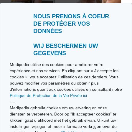
NOUS PRENONS À COEUR
DE PROTÉGER VOS
DONNÉES
Qu'est-ce que le
syndrome de
WIJ BESCHERMEN UW
l'intestin irritable?
L'alimentation
GEGEVENS
Medipedia utilise des cookies pour améliorer votre
expérience et nos services. En cliquant sur « J’accepte les
cookies », vous acceptez l’utilisation de ces derniers. Vous
pouvez modifier vos paramètres ou obtenir plus
Relaxation et
Inconfort et douleurs
d'informations quant aux cookies utilisés en consultant notre
psychothérapie
abdominales
Politique de Protection de la Vie Privée ici
.
----
Medipedia gebruikt cookies om uw ervaring en onze
diensten te verbeteren. Door op “Ik accepteer cookies” te
klikken, gaat u akkoord met het gebruik ervan. U kunt uw
LIENS
instellingen wijzigen of meer informatie verkrijgen over de