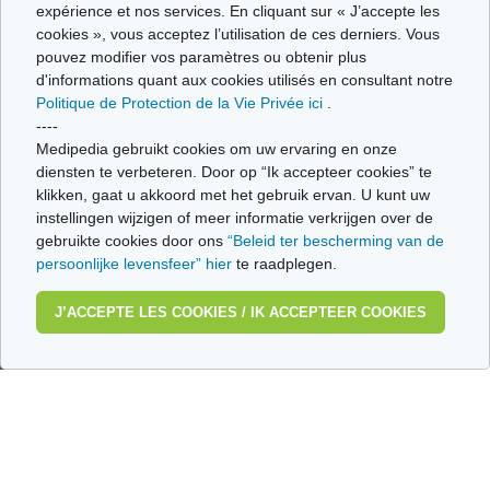
expérience et nos services. En cliquant sur « J’accepte les
Quel mode de vie
cookies », vous acceptez l’utilisation de ces derniers. Vous
Que manger en cas
adopter avec une
pouvez modifier vos paramètres ou obtenir plus
de MICI?
MICI ?
d'informations quant aux cookies utilisés en consultant notre
Politique de Protection de la Vie Privée ici
.
----
Medipedia gebruikt cookies om uw ervaring en onze
diensten te verbeteren. Door op “Ik accepteer cookies” te
LIENS
klikken, gaat u akkoord met het gebruik ervan. U kunt uw
instellingen wijzigen of meer informatie verkrijgen over de
Association Crohn-RCUH
gebruikte cookies door ons
“Beleid ter bescherming van de
persoonlijke levensfeer” hier
te raadplegen.
J’ACCEPTE LES COOKIES / IK ACCEPTEER COOKIES
Qui sommes nous ?
Conditions d’Utilisation
Politique de Protection de la Vie privée
Glossaire
Medipedia FR