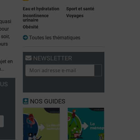
Eau et hydratation
Sport et santé
Incontinence
Voyages
urinaire
 quasi
Obésité
 pour
 soir,
Toutes les thématiques
ours
NEWSLETTER
ajet en
n…
OUS
NOS GUIDES