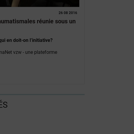
26 08 2016
rhumatismales réunie sous un
i en doit-on l’initiative?
maNet vzw - une plateforme
ÉS