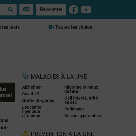
Newsletter
les tests
Toutes les vidéos
MALADIES À LA UNE
Alzheimer
Migraine et maux
lus
de tête
Covid-19
hrose!
Oeil infecté, irrité
Greffe d'organes
ou sec
Leucémie
Parkinson
myéloïde
chronique
Vessie hyperactive
ions
ont-
PRÉVENTION À LA UNE