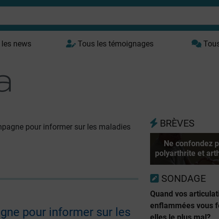
 les news
Tous les témoignages
Tous 
BRÈVES
pagne pour informer sur les maladies
Ne confondez p
polyarthrite et art
SONDAGE
Quand vos articulat
enflammées vous f
ne pour informer sur les
elles le plus mal?