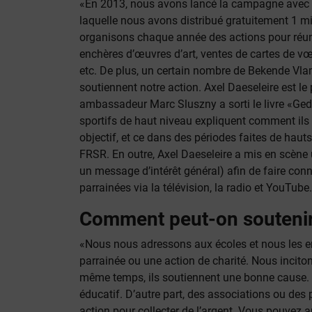
«En 2013, nous avons lancé la campagne avec 
laquelle nous avons distribué gratuitement 1 mi
organisons chaque année des actions pour réuni
enchères d’œuvres d’art, ventes de cartes de 
etc. De plus, un certain nombre de Bekende Vl
soutiennent notre action. Axel Daeseleire est l
ambassadeur Marc Sluszny a sorti le livre «Ged
sportifs de haut niveau expliquent comment ils 
objectif, et ce dans des périodes faites de haut
FRSR. En outre, Axel Daeseleire a mis en scèn
un message d’intérêt général) afin de faire co
parrainées via la télévision, la radio et YouTube
Comment peut-on souteni
«Nous nous adressons aux écoles et nous les 
parrainée ou une action de charité. Nous inciton
même temps, ils soutiennent une bonne cause. 
éducatif. D’autre part, des associations ou des 
action pour collecter de l’argent. Vous pouvez 