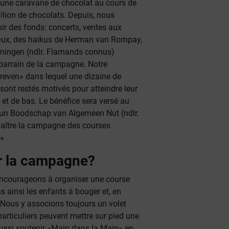
une caravane de chocolat au cours de
llion de chocolats. Depuis, nous
r des fonds: concerts, ventes aux
vœux, des haikus de Herman van Rompay,
amingen (ndlr. Flamands connus)
e parrain de la campagne. Notre
reven» dans lequel une dizaine de
sont restés motivés pour atteindre leur
s et de bas. Le bénéfice sera versé au
e un Boodschap van Algemeen Nut (ndlr.
nnaître la campagne des courses
.»
r la campagne?
encourageons à organiser une course
s ainsi les enfants à bouger et, en
Nous y associons toujours un volet
particuliers peuvent mettre sur pied une
aussi soutenir «Main dans la Main» en