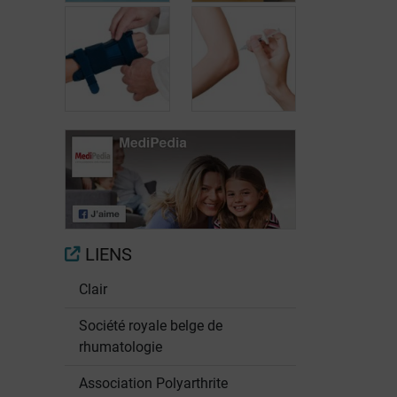
Maintenir une
activité
physique
Kinésithérapie
Orthèses
Infiltrations
LIENS
Clair
Société royale belge de
rhumatologie
Association Polyarthrite