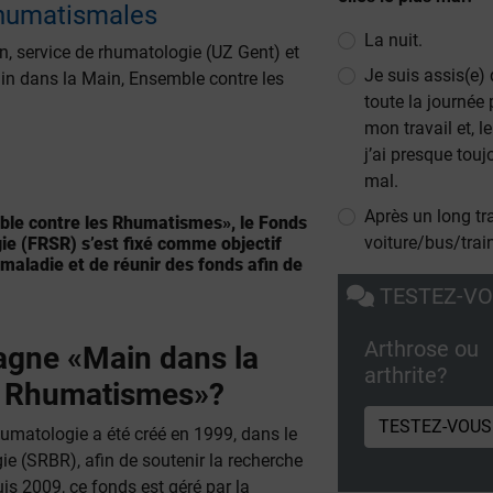
humatismales
La nuit.
n, service de rhumatologie (UZ Gent) et
Je suis assis(e)
in dans la Main, Ensemble contre les
toute la journée
mon travail et, le
j’ai presque touj
mal.
Après un long tr
le contre les Rhumatismes», le Fonds
voiture/bus/trai
ie (FRSR) s’est fixé comme objectif
 maladie et de réunir des fonds afin de
TESTEZ-V
Arthrose ou
gne «Main dans la
arthrite?
s Rhumatismes»?
TESTEZ-VOUS
umatologie a été créé en 1999, dans le
e (SRBR), afin de soutenir la recherche
uis 2009, ce fonds est géré par la