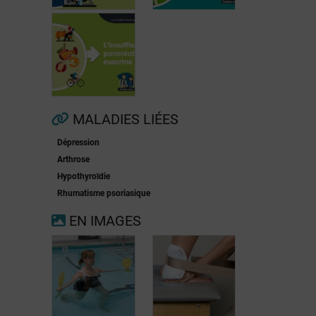
Fibrillation
auriculaire
Ménopause
MALADIES LIÉES
Dépression
Insuffisance
Arthrose
pancréatique
Hypothyroïdie
exocrine
Rhumatisme psoriasique
EN IMAGES