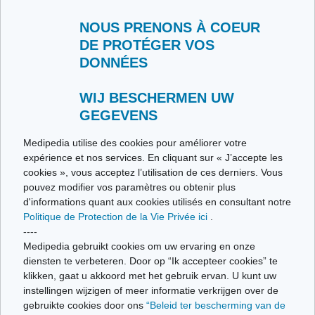
Qui sommes nous ?
Conditions d’Utilisation
NOUS PRENONS À COEUR
Politique de Protection de la Vie privée
DE PROTÉGER VOS
Glossaire
DONNÉES
Medipedia FR
Medipedia NL
WIJ BESCHERMEN UW
Contactez-nous
GEGEVENS
Envoyez-nous vos témoignages
Toutes les thématiques
Medipedia utilise des cookies pour améliorer votre
Ce site respecte les principes de la charte HON Code.
expérience et nos services. En cliquant sur « J’accepte les
cookies », vous acceptez l’utilisation de ces derniers. Vous
pouvez modifier vos paramètres ou obtenir plus
d'informations quant aux cookies utilisés en consultant notre
Politique de Protection de la Vie Privée ici
.
© Vivio sa, 2014-2026 - Tous droits réservés | Avenue Gustave Demeylaan 57 -
----
1160 Brussels
Medipedia gebruikt cookies om uw ervaring en onze
diensten te verbeteren. Door op “Ik accepteer cookies” te
Dernière mise à jour: 22/07/2026
klikken, gaat u akkoord met het gebruik ervan. U kunt uw
instellingen wijzigen of meer informatie verkrijgen over de
gebruikte cookies door ons
“Beleid ter bescherming van de