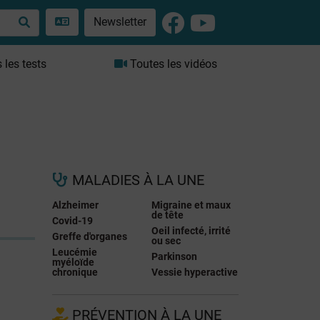
Newsletter
les tests
Toutes les vidéos
MALADIES À LA UNE
Alzheimer
Migraine et maux
de tête
Covid-19
Oeil infecté, irrité
Greffe d'organes
ou sec
Leucémie
Parkinson
myéloïde
chronique
Vessie hyperactive
PRÉVENTION À LA UNE