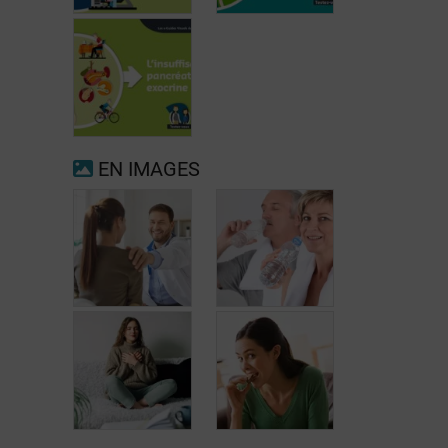
Fibrillation
auriculaire
Ménopause
EN IMAGES
Insuffisance
pancréatique
exocrine
Quand consulter
à nouveau pour
Prévenir les
migraine ou
maux de tête au
maux de tête?
jour le jour