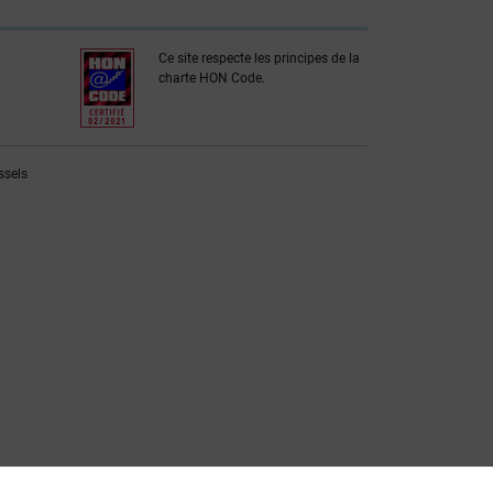
Ce site respecte les principes de la
charte HON Code.
ssels