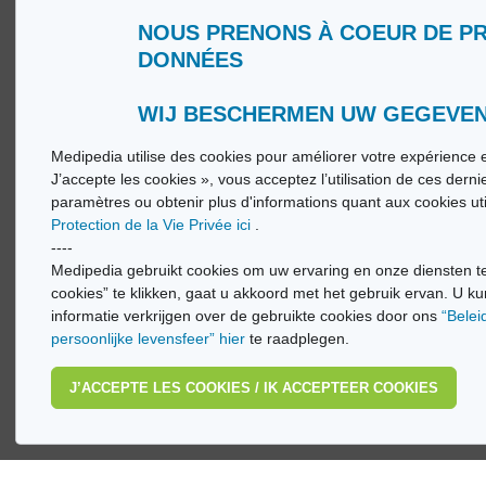
NOUS PRENONS À COEUR DE P
DONNÉES
Qui sommes nous ?
Glossa
Conditions d’Utilisation
Medip
Politique de Protection de la Vie privée
Medip
WIJ BESCHERMEN UW GEGEVE
Medipedia utilise des cookies pour améliorer votre expérience e
© Vi
J’accepte les cookies », vous acceptez l’utilisation de ces dern
paramètres ou obtenir plus d'informations quant aux cookies ut
Protection de la Vie Privée ici
.
----
Medipedia gebruikt cookies om uw ervaring en onze diensten te
cookies” te klikken, gaat u akkoord met het gebruik ervan. U ku
informatie verkrijgen over de gebruikte cookies door ons
“Belei
persoonlijke levensfeer” hier
te raadplegen.
J’ACCEPTE LES COOKIES / IK ACCEPTEER COOKIES