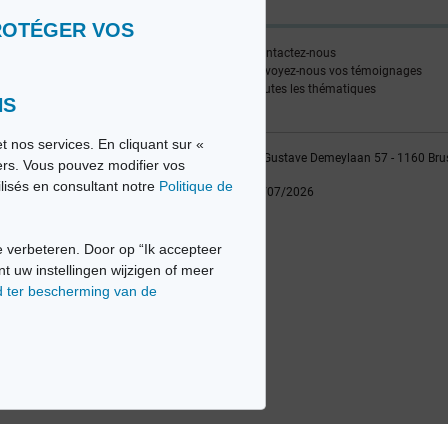
ROTÉGER VOS
ire
Contactez-nous
edia FR
Envoyez-nous vos témoignages
edia NL
Toutes les thématiques
NS
t nos services. En cliquant sur «
vio sa, 2014-2026 - Tous droits réservés | Avenue Gustave Demeylaan 57 - 1160 Bru
iers. Vous pouvez modifier vos
ilisés en consultant notre
Politique de
Dernière mise à jour: 22/07/2026
 verbeteren. Door op “Ik accepteer
nt uw instellingen wijzigen of meer
d ter bescherming van de