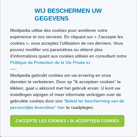
WIJ BESCHERMEN UW
LIENS
GEGEVENS
La ligue Trouble Obsessionnel Compulsif
Medipedia utilise des cookies pour améliorer votre
expérience et nos services. En cliquant sur « J’accepte les
L'AEMTC
cookies », vous acceptez l’utilisation de ces derniers. Vous
pouvez modifier vos paramètres ou obtenir plus
La Réponse du Psy
d'informations quant aux cookies utilisés en consultant notre
Politique de Protection de la Vie Privée ici
.
AFFORTHECC
----
Medipedia gebruikt cookies om uw ervaring en onze
diensten te verbeteren. Door op “Ik accepteer cookies” te
klikken, gaat u akkoord met het gebruik ervan. U kunt uw
instellingen wijzigen of meer informatie verkrijgen over de
Qui sommes nous ?
gebruikte cookies door ons
“Beleid ter bescherming van de
Conditions d’Utilisation
persoonlijke levensfeer” hier
te raadplegen.
Politique de Protection de la Vie privée
J’ACCEPTE LES COOKIES / IK ACCEPTEER COOKIES
Glossaire
Medipedia FR
Medipedia NL