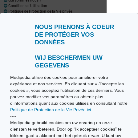
Qui sommes nous ?
Conditions d’Utilisation
Politique de Protection de la Vie privée
Glossaire
NOUS PRENONS À COEUR
Medipedia FR
Medipedia NL
DE PROTÉGER VOS
DONNÉES
Contactez-nous
Envoyez-nous vos témoignages
Toutes les thématiques
WIJ BESCHERMEN UW
GEGEVENS
Ce site respecte les principes de la charte HON Code.
Medipedia utilise des cookies pour améliorer votre
expérience et nos services. En cliquant sur « J’accepte les
cookies », vous acceptez l’utilisation de ces derniers. Vous
pouvez modifier vos paramètres ou obtenir plus
© Vivio sa, 2014-2026 - Tous droits réservés | Avenue Gustave Demeylaan 57 -
d'informations quant aux cookies utilisés en consultant notre
1160 Brussels
Politique de Protection de la Vie Privée ici
.
Dernière mise à jour: 22/07/2026
----
Medipedia gebruikt cookies om uw ervaring en onze
diensten te verbeteren. Door op “Ik accepteer cookies” te
klikken, gaat u akkoord met het gebruik ervan. U kunt uw